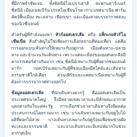
ที่มีภาพจำชัดเจน ทั้งซิดนีย์โอเปร่าเฮาส์ สะพานฮาร์เบอร์
ซิดนีย์ เมืองเมลเบิร์น เกรทโอเชียนโรด เกาะแทสมาเนีย ฟาร์ม
สัตว์พื้นเมือง ทะเลสาบ เทือกเขา และเมืองสวยบรรยากาศสงบ
ของนิวซีแลนด์
สำหรับผู้ที่กำลังมองหา
ทัวร์ออสเตรเลีย
หรือ
แพ็กเกจทัวร์โอ
เชียเนีย
สิ่งสำคัญไม่ใช่เพียงการเลือกสถานที่ท่องเที่ยว แต่คือ
การออกแบบเส้นทางให้เหมาะกับฤดูกาล เมืองต้นทาง–ปลาย
ทาง และจำนวนวันเดินทาง เพราะแต่ละเมืองของออสเตรเลียมี
คาแรกเตอร์ต่างกันมาก เช่น ซิดนีย์เหมาะกับผู้ที่อยากชมแลนด์
มาร์ก เมลเบิร์นเหมาะกับผู้ที่ชอบเมืองมีสไตล์และเส้นทาง
ธรรมชาติใกล้เคียง ส่วนเพิร์ธและแทสมาเนียเหมาะกับผู้ที่
ต้องการบรรยากาศต่างออกไป
ข้อมูลออสเตรเลีย
ที่นักเดินทางควรรู้ คือออสเตรเลียเป็น
ประเทศขนาดใหญ่ จึงมีหลายเขตเวลาและมีลักษณะอากาศ
แตกต่างกันในแต่ละรัฐ การเลือกช่วงเวลาเดินทางจึงมีผลต่อ
ประสบการณ์โดยรวมมาก เช่น บางเส้นทางเหมาะกับฤดูใบไม้
ผลิที่ดอกไม้สวย บางเส้นทางเหมาะกับฤดูร้อนเพื่อชมชายฝั่ง
ทะเลและธรรมชาติ และบางเส้นทางจะมีเสน่ห์มากในช่วง
อากาศเย็น