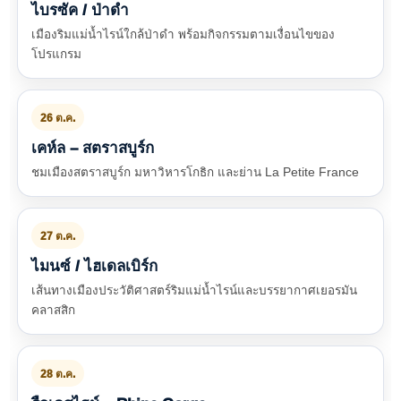
ไบรซัค / ป่าดำ
เมืองริมแม่น้ำไรน์ใกล้ป่าดำ พร้อมกิจกรรมตามเงื่อนไขของ
โปรแกรม
26 ต.ค.
เคห์ล – สตราสบูร์ก
ชมเมืองสตราสบูร์ก มหาวิหารโกธิก และย่าน La Petite France
27 ต.ค.
ไมนซ์ / ไฮเดลเบิร์ก
เส้นทางเมืองประวัติศาสตร์ริมแม่น้ำไรน์และบรรยากาศเยอรมัน
คลาสสิก
28 ต.ค.