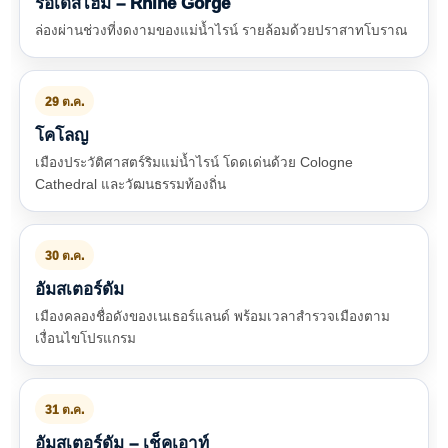
รือเดสไฮม์ – Rhine Gorge
ล่องผ่านช่วงที่งดงามของแม่น้ำไรน์ รายล้อมด้วยปราสาทโบราณ
29 ต.ค.
โคโลญ
เมืองประวัติศาสตร์ริมแม่น้ำไรน์ โดดเด่นด้วย Cologne
Cathedral และวัฒนธรรมท้องถิ่น
30 ต.ค.
อัมสเตอร์ดัม
เมืองคลองชื่อดังของเนเธอร์แลนด์ พร้อมเวลาสำรวจเมืองตาม
เงื่อนไขโปรแกรม
31 ต.ค.
อัมสเตอร์ดัม – เช็คเอาท์