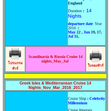
England
14
Duration
:
Nights
departure date
Year
2016
:
May
22 ,
Jun
19, 17,
Jul
31,
Scandinavia & Russia Cruise 14
nights_May_Jul
โปรแกรม
ใบจองทัวร์
ทัวร์
Greek Isles & Mediterranean Cruise 14
Nights_Nov_Mar_2016_2017
Cruise Ship
:
Celebrity
Millennium
Cruise Itinerary