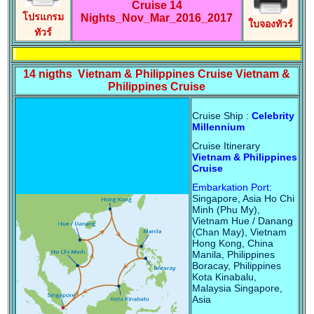
Cruise 14
โปรแกรม
Nights_Nov_Mar_2016_2017
ใบจองทัวร์
ทัวร์
14 nigths Vietnam & Philippines Cruise Vietnam &
Philippines Cruise
Cruise Ship :
Celebrity
Millennium
Cruise Itinerary
Vietnam & Philippines
Cruise
Embarkation Port:
Singapore, Asia Ho Chi
Minh (Phu My),
Vietnam Hue / Danang
(Chan May), Vietnam
Hong Kong, China
Manila, Philippines
Boracay, Philippines
Kota Kinabalu,
Malaysia Singapore,
Asia