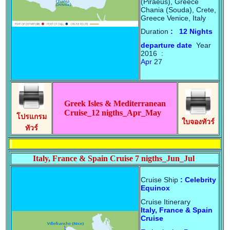
(Piraeus), Greece
Chania (Souda), Crete,
Greece Venice, Italy
Duration
: 12 Nights
departure date
Year
2016 :
Apr
27
Greek Isles & Mediterranean
Cruise_12 nigths_Apr_May
โปรแกรม
ใบจองทัวร์
ทัวร์
Italy, France & Spain Cruise 7 nigths_Jun_Jul
Cruise Ship
: Celebrity
Equinox
Cruise Itinerary
Italy, France & Spain
Cruise