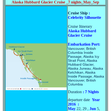
Alaska Hubbard Glacier Cruise _7 nights_May_Sep
Cruise Ship
:
Celebrity Silhouette
Cruise Itinerary
Alaska Hubbard
Glacier Cruise
Embarkation Port:
Vancouver, British
Columbia Inside
Passage, Alaska Icy
Strait Point, Alaska
Hubbard Glacier,
Alaska Juneau, Alaska
Ketchikan, Alaska
Inside Passage, Alaska
Vancouver, British
Columbia
Duration
: 7 Nights
departure date
Year
2016 :
May
22, 29 ,
Jun
5,