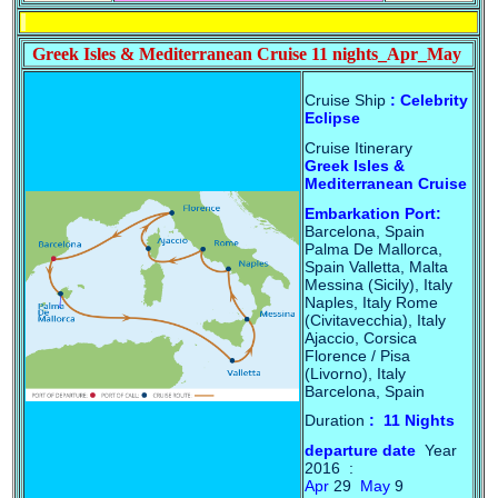
Greek Isles & Mediterranean Cruise 11 nights_Apr_May
Cruise Ship
: Celebrity
Eclipse
Cruise Itinerary
Greek Isles &
Mediterranean Cruise
Embarkation Port:
Barcelona, Spain
Palma De Mallorca,
Spain Valletta, Malta
Messina (Sicily), Italy
Naples, Italy Rome
(Civitavecchia), Italy
Ajaccio, Corsica
Florence / Pisa
(Livorno), Italy
Barcelona, Spain
Duration
: 11 Nights
departure date
Year
2016 :
A
pr
29
May
9