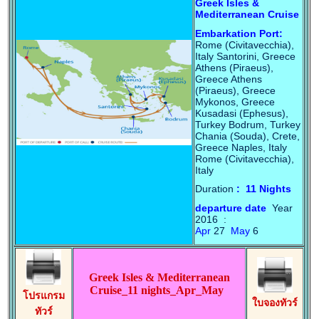
Greek Isles &
Mediterranean Cruise
Embarkation Port:
Rome (Civitavecchia),
Italy Santorini, Greece
Athens (Piraeus),
Greece Athens
(Piraeus), Greece
Mykonos, Greece
Kusadasi (Ephesus),
Turkey Bodrum, Turkey
Chania (Souda), Crete,
Greece Naples, Italy
Rome (Civitavecchia),
Italy
Duration
: 11 Nights
departure date
Year
2016 :
Apr
27
May
6
Greek Isles & Mediterranean
Cruise_11 nights_Apr_May
โปรแกรม
ใบจองทัวร์
ทัวร์