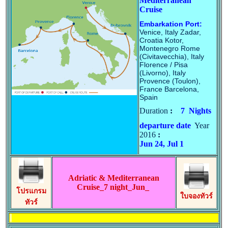
Mediterranean
Cruise
Embarkation Port
:
Venice, Italy Zadar,
Croatia Kotor,
Montenegro Rome
(Civitavecchia), Italy
Florence / Pisa
(Livorno), Italy
Provence (Toulon),
France Barcelona,
Spain
Duration
:
7
Nights
departure date
Year
2016
:
Jun 24, Jul 1
Adriatic & Mediterranean
Cruise_7 night_Jun_
โปรแกรม
ใบจองทัวร์
ทัวร์