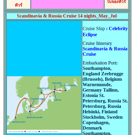
ใบจองทัวร์
ทัวร์
Scandinavia & Russia Cruise 14 nights_May_Jul
Cruise Ship
:
Celebrity
Eclipse
Cruise Itinerary
Scandinavia & Russia
Cruise
Embarkation Port
:
Southampton,
England Zeebrugge
(Brussels), Belgium
Warnemunde,
Germany Tallinn,
Estonia St.
Petersburg, Russia St.
Petersburg, Russia
Helsinki, Finland
Stockholm, Sweden
Copenhagen,
Denmark
Southampton,