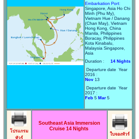
Embarkation Port:
Singapore, Asia Ho Chi
Minh (Phu My),
Vietnam Hue / Danang
(Chan May), Vietnam
Hong Kong, China
Manila, Philippines
Boracay, Philippines
Kota Kinabalu,
Malaysia Singapore,
Asia
Duration :
14 Nights
Departure date Year
2016 :
Nov
13
Departure date Year
2017 :
Feb
5
Mar
5
Southeast Asia Immersion
Cruise 14 Nights
โปรแกรม
ใบจองทัวร์
ทัวร์