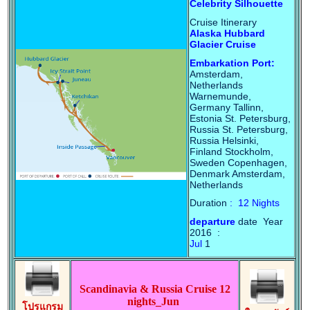
Celebrity Silhouette
Cruise Itinerary
Alaska Hubbard
Glacier Cruise
Embarkation Port:
Amsterdam,
Netherlands
Warnemunde,
Germany Tallinn,
Estonia St. Petersburg,
Russia St. Petersburg,
Russia Helsinki,
Finland Stockholm,
Sweden Copenhagen,
Denmark Amsterdam,
Netherlands
Duration
: 12 Nights
departure
date Year
2016 :
Jul
1
Scandinavia & Russia Cruise 12
nights_Jun
โปรแกรม