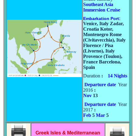
Southeast Asia
Immersion Cruise
Embarkation Port:
Venice, Italy Zadar,
Croatia Kotor,
Montenegro Rome
(Civitavecchia), Italy
Florence / Pisa
(Livorno), Italy
Provence (Toulon),
France Barcelona,
Spain
Duration
:
14
Nights
Departure date
Year
2016
:
Nov
13
Departure date
Year
2017
:
Feb
5
Mar
5
Greek Isles & Mediterranean