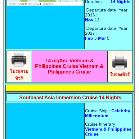
Duration :
14 Nights
Departure date Year
2016 :
Nov
13
Departure date Year
2017 :
Feb
5
Mar
5
14 nigths Vietnam &
Philippines Cruise Vietnam &
โปรแกรม
Philippines Cruise
ใบจองทัวร์
ทัวร์
Southeast Asia Immersion Cruise 14 Nights
Cruise Ship :
Celebrity
Millennium
Cruise Itinerary
Vietnam & Philippines
Cruise