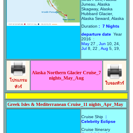
Juneau, Alaska
Skagway, Alaska
Hubbard Glacier,
Alaska Seward, Alaska
Duration
: 7 Nights
departure date
Year
2016 :
May
27 ,
Jun
10, 24,
Jul
8, 22 ,
Aug
5, 19,
Alaska Northern Glacier Cruise_7
nights_May_Aug
โปรแกรม
ใบจองทัวร์
ทัวร์
Greek Isles & Mediterranean Cruise_11 nights_Apr_May
Cruise Ship
:
Celebrity Eclipse
Cruise Itinerary