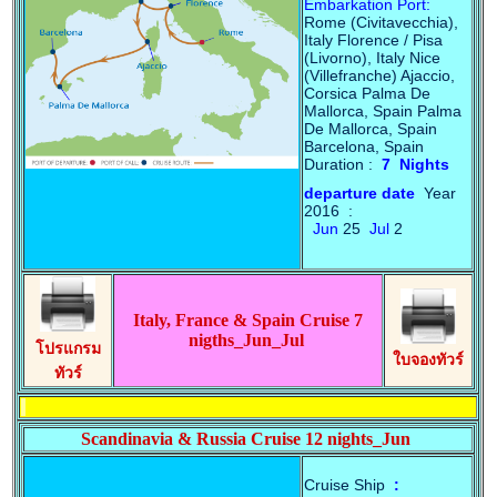
Embarkation Port:
Rome (Civitavecchia),
Italy Florence / Pisa
(Livorno), Italy Nice
(Villefranche) Ajaccio,
Corsica Palma De
Mallorca, Spain Palma
De Mallorca, Spain
Barcelona, Spain
Duration :
7 Nights
departure date
Year
2016 :
Jun
25
Jul
2
Italy, France & Spain Cruise 7
nigths_Jun_Jul
โปรแกรม
ใบจองทัวร์
ทัวร์
Scandinavia & Russia Cruise 12 nights_Jun
Cruise Ship
: