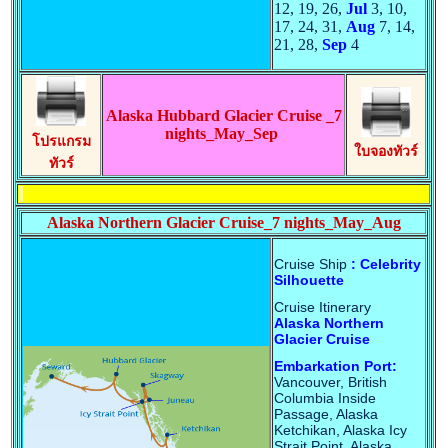
12, 19, 26,
Jul
3, 10,
17, 24, 31,
Aug
7, 14,
21, 28,
Sep
4
Alaska Hubbard Glacier Cruise _7
nights_May_Sep
โปรแกรม
ใบจองทัวร์
ทัวร์
Alaska Northern Glacier Cruise_7 nights_May_Aug
Cruise Ship
: Celebrity
Silhouette
Cruise Itinerary
Alaska Northern
Glacier Cruise
Embarkation Port:
Vancouver, British
Columbia Inside
Passage, Alaska
Ketchikan, Alaska Icy
Strait Point, Alaska