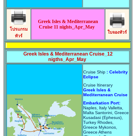
Greek Isles & Mediterranean
Cruise 11 nights_Apr_May
โปรแกรม
ใบจองทัวร์
ทัวร์
Greek Isles & Mediterranean Cruise_12
nigths_Apr_May
Cruise Ship
: Celebrity
Eclipse
Cruise Itinerary
Greek Isles &
Mediterranean Cruise
Embarkation Port:
Naples, Italy Valletta,
Malta Santorini, Greece
Kusadasi (Ephesus),
Turkey Rhodes,
Greece Mykonos,
Greece Athens