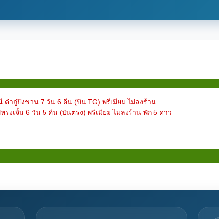
รุณี ต๋ากู่ปิงชวน 7 วัน 6 คืน (บิน TG) พรีเมียม ไม่ลงร้าน
ฝูหรงเจิ้น 6 วัน 5 คืน (บินตรง) พรีเมียม ไม่ลงร้าน พัก 5 ดาว