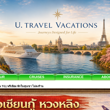
UR
CRUISES
INSURANCE
ABO
 (บิน TG) พรีเมียม พักในหุบเขา ไม่ลงร้าน