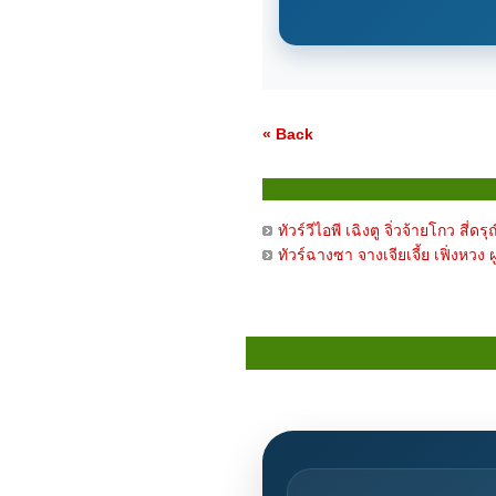
« Back
China Tour
ทัวร์วีไอพี เฉิงตู จิ่วจ้ายโกว สี่ด
ทัวร์ฉางซา จางเจียเจี้ย เฟิ่งหวง 