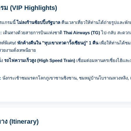
รม (VIP Highlights)
รแกรมนี้
ไม่ลงร้านช้อปปิ้งรัฐบาล
คืนเวลาเที่ยวให้ท่านได้ถ่ายรูปและพักผ
:
เดินทางด้วยสายการบินแห่งชาติ
Thai Airways (TG)
ไป-กลับ สะดว
ท์พิเศษ!
พักค้างคืนใน "หุบเขาเทวดาวั้งเซียนกู่" 1 คืน
เพื่อให้ท่านได
สวยงามดั่งเทพนิยาย
ั่ง
รถไฟความเร็วสูง (High Speed Train)
เชื่อมต่อมหานครเซี่ยงไฮ้แล
:
นั่งกระเช้าชมมรดกโลกภูเขาซานชิงซาน, ชมหมู่บ้านโบราณหวงหลิง, แ
าง (Itinerary)