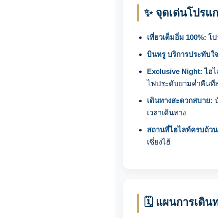
✨ จุดเด่นโปรแก
เที่ยวเต็มอิ่ม 100%:
โป
บินหรู บริการประทับใจ
Exclusive Night:
ไฮไล
ไฟประดับยามค่ำคืนที่
เดินทางสะดวกสบาย:
น
เวลาเดินทาง
สถานที่ไฮไลท์ครบถ้วน
เซี่ยงไฮ้
🗓️ แผนการเดินท