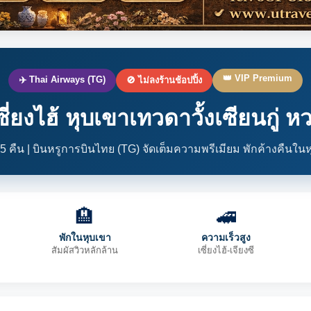
👑 VIP Premium
✈️ Thai Airways (TG)
🚫 ไม่ลงร้านช้อปปิ้ง
เซี่ยงไฮ้ หุบเขาเทวดาวั้งเซียนกู่ ห
 5 คืน | บินหรูการบินไทย (TG) จัดเต็มความพรีเมียม พักค้างคืนใน
🏨
🚄
พักในหุบเขา
ความเร็วสูง
สัมผัสวิวหลักล้าน
เซี่ยงไฮ้-เจียงซี