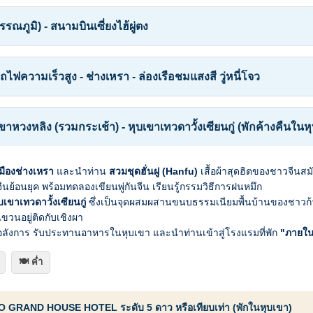
วรรณภูมิ) - สนามบินเซี่ยงไฮ้ผู่ตง
นั่งรถไฟความเร็วสูง - ช่างเหรา - ล่องเรือชมแสงสี วู่หนี่โจว
ูเขาหวงหลิง (รวมกระเช้า) - หุบเขาเทวดาวั้งเซียนกู่ (พักค้างคืนในห
มืองช่างเหรา
และนำท่าน
สวมชุดฮั่นฝู (Hanfu)
เสื้อผ้าสุดฮิตของชาวจีนสมั
นย้อนยุค พร้อมทดลองเขียนพู่กันจีน เรียนรู้กรรมวิธีการฝนหมึก
บเขาเทวดาวั้งเซียนกู่
ซึ่งเป็นจุดผสมผสานขนบธรรมเนียมพื้นบ้านของชาวก้
แขวนอยู่ติดกับเชิงผา
อลังการ รับประทานอาหารในหุบเขา และนำท่านเข้าสู่โรงแรมที่พัก
"ภายใน
🍽️ ค่ำ
AO GRAND HOUSE HOTEL ระดับ 5 ดาว หรือเทียบเท่า (พักในหุบเขา)