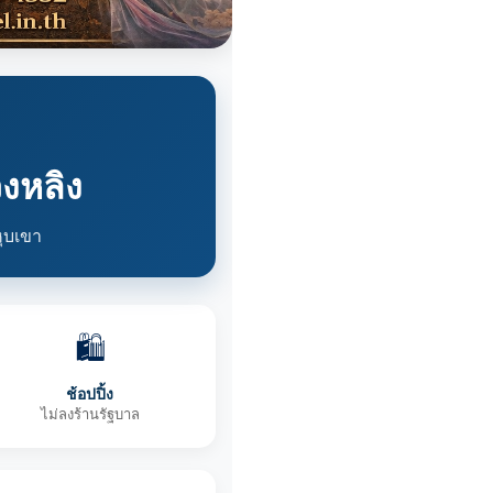
วงหลิง
หุบเขา
🛍️
ช้อปปิ้ง
ไม่ลงร้านรัฐบาล