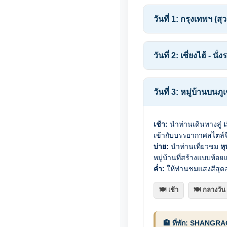
วันที่ 1: กรุงเทพฯ (สุ
วันที่ 2: เซี่ยงไฮ้ - 
วันที่ 3: หมู่บ้านบนภ
เช้า:
นำท่านเดินทางสู่
เ
เข้ากับบรรยากาศสไตล์จี
บ่าย:
นำท่านเที่ยวชม
หุ
หมู่บ้านที่สร้างแบบห้อย
ค่ำ:
ให้ท่านชมแสงสีสุด
🍽️ เช้า
🍽️ กลางวัน
🏨 ที่พัก: SHANGR