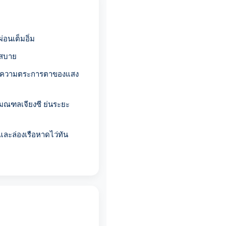
่อนเต็มอิ่ม
กสบาย
้ชมความตระการตาของแสง
ะมณฑลเจียงซี ย่นระยะ
ละล่องเรือหาดไว่ทัน