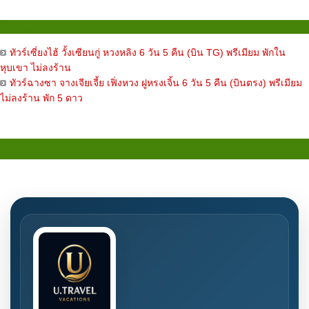
China Tour
ทัวร์เซี่ยงไฮ้ วั้งเซียนกู่ หวงหลิง 6 วัน 5 คืน (บิน TG) พรีเมียม พักใน
หุบเขา ไม่ลงร้าน
ทัวร์ฉางซา จางเจียเจี้ย เฟิ่งหวง ฝูหรงเจิ้น 6 วัน 5 คืน (บินตรง) พรีเมียม
ไม่ลงร้าน พัก 5 ดาว