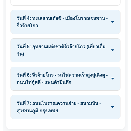
วันที่ 4: ทะเลสาบเต๋อซี - เมืองโบราณซงพาน -
จิ่วจ้ายโกว
วันที่ 5: อุทยานแห่งชาติจิ่วจ้ายโกว (เที่ยวเต็ม
วัน)
วันที่ 6: จิ่วจ้ายโกว - รถไฟความเร็วสูงสู่เฉิงตู -
ถนนไท่กู้หลี่ - แพนด้าปีนตึก
วันที่ 7: ถนนโบราณควานจ่าย - สนามบิน -
สุวรรณภูมิ กรุงเทพฯ