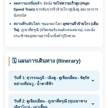
ลดความเหนื่อยล้า:
จัดนั่ง
รถไฟความเร็วสูง (High
Speed Train)
ขากลับจากจิ่วจ้ายโกวสู่เฉิงตู ลดเวลาการ
นั่งรถบัส
สถานที่ระดับโลก:
ชมมรดกโลก
อุทยานจิ่วจ้ายโกว (เต็ม
วัน)
, ภูเขาสี่ดรุณี (สวิตเซอร์แลนด์แห่งเสฉวน), และนั่ง
กระเช้าชมอุทยานธารน้ำแข็งต๋ากู่ปิงชวน
🗓️ แผนการเดินทาง (Itinerary)
วันที่ 1: สุวรรณภูมิ - เฉิงตู - ตูเจียงเยี่ยน - จัตุรัส
หย่างเทียนวู - น้ำตาสีฟ้า
วันที่ 2: ตูเจียงเยี่ยน - ภูเขาสี่ดรุณี (หุบเขาชวง
เฉียวโกว) - เม่าเสี้ยน