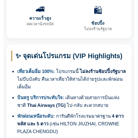
🚄
🛍️
ความเร็วสูง
ช้อปปิ้ง
ลดเวลานั่งรถบัส
ไม่ลงร้านรัฐบาล
✨ จุดเด่นโปรแกรม (VIP Highlights)
เที่ยวเต็มอิ่ม 100%:
โปรแกรมนี้
ไม่ลงร้านช้อปปิ้งรัฐบาล
ไม่บีบบังคับ คืนเวลาเที่ยวให้ท่านได้ถ่ายรูปและพักผ่อน
เต็มอิ่ม
บินหรู บริการประทับใจ:
เดินทางด้วยสายการบินแห่ง
ชาติ
Thai Airways (TG)
ไป-กลับ สะดวกสบาย
พักผ่อนเหนือระดับ:
การันตีพักโรงแรมมาตรฐาน
4 ดาว
พลัส และ 5 ดาว
(เช่น HILTON JIUZHAI, CROWNE
PLAZA CHENGDU)