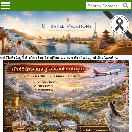
ทัวร์วีไอพี เฉิงตู จิ่วจ้ายโกว สี่ดรุณี ต๋ากู่ปิงชวน 7 วัน 6 คืน (บิน TG) พรีเมียม ไม่ลงร้าน