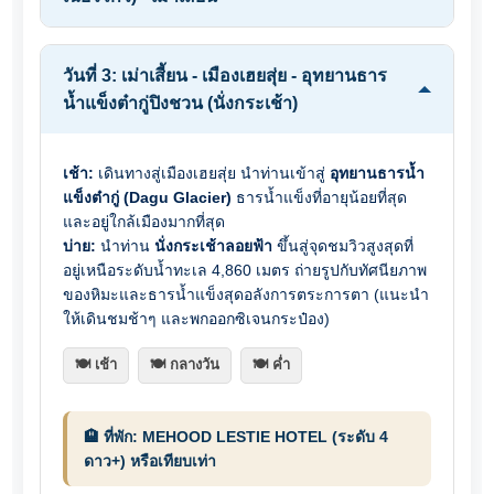
วันที่ 3: เม่าเสี้ยน - เมืองเฮยสุ่ย - อุทยานธาร
น้ำแข็งต๋ากู่ปิงชวน (นั่งกระเช้า)
เช้า:
เดินทางสู่เมืองเฮยสุ่ย นำท่านเข้าสู่
อุทยานธารน้ำ
แข็งต๋ากู่ (Dagu Glacier)
ธารน้ำแข็งที่อายุน้อยที่สุด
และอยู่ใกล้เมืองมากที่สุด
บ่าย:
นำท่าน
นั่งกระเช้าลอยฟ้า
ขึ้นสู่จุดชมวิวสูงสุดที่
อยู่เหนือระดับน้ำทะเล 4,860 เมตร ถ่ายรูปกับทัศนียภาพ
ของหิมะและธารน้ำแข็งสุดอลังการตระการตา (แนะนำ
ให้เดินชมช้าๆ และพกออกซิเจนกระป๋อง)
🍽️ เช้า
🍽️ กลางวัน
🍽️ ค่ำ
🏨 ที่พัก: MEHOOD LESTIE HOTEL (ระดับ 4
ดาว+) หรือเทียบเท่า