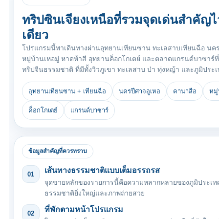
ทริปซินเจียงเหนือที่รวมจุดเด่นสำคัญ
เดียว
โปรแกรมนี้พาเดินทางผ่านอุทยานเทียนซาน ทะเลสาบเทียนฉือ นครปี
หมู่บ้านเหอมู่ หาดห้าสี อุทยานค็อกโกเตย์ และตลาดแกรนด์บาซาร์ที่อูลู
ทริปจีนธรรมชาติ ที่มีทั้งวิวภูเขา ทะเลสาบ ป่า ทุ่งหญ้า และภูมิป
อุทยานเทียนซาน + เทียนฉือ
นครปีศาจอูเหอ
คานาสือ
หมู
ค็อกโกเตย์
แกรนด์บาซาร์
ข้อมูลสำคัญที่ควรทราบ
เส้นทางธรรมชาติแบบเต็มอรรถรส
01
จุดขายหลักของรายการนี้คือความหลากหลายของภูมิประเทศใ
ธรรมชาติยิ่งใหญ่และภาพถ่ายสวย
ที่พักตามหน้าโปรแกรม
02