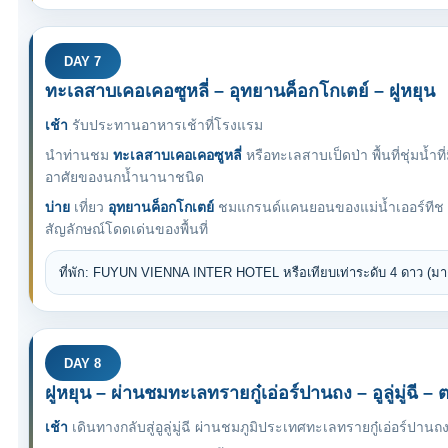
DAY 7
ทะเลสาบเคอเคอซูหลี่ – อุทยานค็อกโกเตย์ – ฝูหยุน
เช้า
รับประทานอาหารเช้าที่โรงแรม
นำท่านชม
ทะเลสาบเคอเคอซูหลี่
หรือทะเลสาบเป็ดป่า พื้นที่ชุ่มน้ำท
อาศัยของนกน้ำนานาชนิด
บ่าย
เที่ยว
อุทยานค็อกโกเตย์
ชมแกรนด์แคนยอนของแม่น้ำเออร์ทีช ป
สัญลักษณ์โดดเด่นของพื้นที่
ที่พัก: FUYUN VIENNA INTER HOTEL หรือเทียบเท่าระดับ 4 ดาว (ม
DAY 8
ฝูหยุน – ผ่านชมทะเลทรายกู๋เอ่อร์ปานถง – อูลู่มู่ฉี
เช้า
เดินทางกลับสู่อูลู่มู่ฉี ผ่านชมภูมิประเทศทะเลทรายกู๋เอ่อร์ปาน