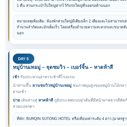
1 คืน ส่วนกระเป๋าใบใหญ่ฝากไว้กับรถใหญ่ที่จอดรอด้านนอก
หมายเหตุเพิ่มเติม: ห้องพักส่วนใหญ่มีเตียงเล็ก 2 เตียงและไม่สามารถเสร
จำนวนจำกัดและมักเต็มเร็ว โดยเครื่องอำนวยความสะดวกและขนาดห้
นอก
DAY 6
หมู่บ้านเหอมู่ – จุดชมวิว – เบอร์จิ้น – หาดห้าสี
เช้า
รับประทานอาหารเช้าที่โรงแรม
นำท่านขึ้น
ลานชมวิวหมู่บ้านเหอมู่
ชมภาพมุมสูงของหมู่บ้านไม้ก
ยามเช้า
บ่าย
เดินทางสู่
หาดห้าสี
ภูมิประเทศแบบย่าตันที่มีหน้าผาหลากสีตัดกับ
สวยแปลกตา
ที่พัก: BURQIN SUTONG HOTEL หรือเทียบเท่าระดับ 4 ดาว (มาตรฐา