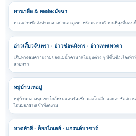
คานาสือ & หอส่องมัจฉา
ทะเลสาบชื่อดังท่ามกลางป่าและภูเขา พร้อมจุดชมวิวบนที่สูงที่มอ
อ่าวเสี้ยวจันทรา · อ่าวซ่อนมังกร · อ่าวเทพเทวดา
เส้นทางชมความงามของแม่น้ำคานาสในมุมต่าง ๆ ที่ขึ้นชื่อเรื่องทิว
สวยมาก
หมู่บ้านเหอมู่
หมู่บ้านกลางหุบเขาใกล้พรมแดนรัสเซีย มองโกเลีย และคาซัคสถาน ม
ไอหมอกยามเช้าที่งดงาม
หาดห้าสี · ค็อกโกเตย์ · แกรนด์บาซาร์