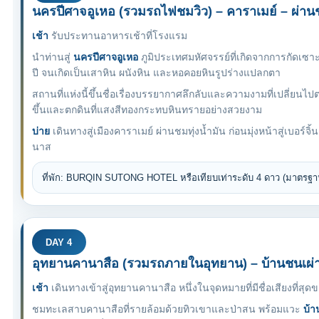
นครปีศาจอูเหอ (รวมรถไฟชมวิว) – คาราเมย์ – ผ่านชมท
เช้า
รับประทานอาหารเช้าที่โรงแรม
นำท่านสู่
นครปีศาจอูเหอ
ภูมิประเทศมหัศจรรย์ที่เกิดจากการกัดเ
ปี จนเกิดเป็นเสาหิน ผนังหิน และหอคอยหินรูปร่างแปลกตา
สถานที่แห่งนี้ขึ้นชื่อเรื่องบรรยากาศลึกลับและความงามที่เปลี่ย
ขึ้นและตกดินที่แสงสีทองกระทบหินทรายอย่างสวยงาม
บ่าย
เดินทางสู่เมืองคาราเมย์ ผ่านชมทุ่งน้ำมัน ก่อนมุ่งหน้าสู่เบอร์จิ้
นาส
ที่พัก: BURQIN SUTONG HOTEL หรือเทียบเท่าระดับ 4 ดาว (มาตรฐา
DAY 4
อุทยานคานาสือ (รวมรถภายในอุทยาน) – บ้านชนเผ่าถ
เช้า
เดินทางเข้าสู่อุทยานคานาสือ หนึ่งในจุดหมายที่มีชื่อเสียงที่สุด
ชมทะเลสาบคานาสือที่รายล้อมด้วยทิวเขาและป่าสน พร้อมแวะ
บ้า