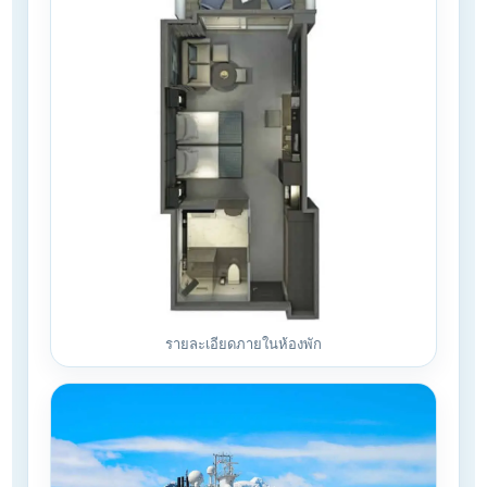
รายละเอียดภายในห้องพัก