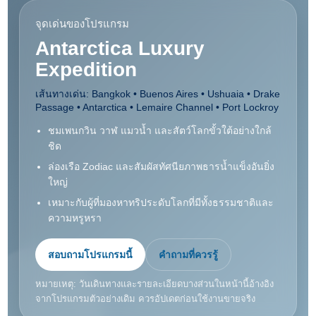
จุดเด่นของโปรแกรม
Antarctica Luxury
Expedition
เส้นทางเด่น: Bangkok • Buenos Aires • Ushuaia • Drake
Passage • Antarctica • Lemaire Channel • Port Lockroy
ชมเพนกวิน วาฬ แมวน้ำ และสัตว์โลกขั้วใต้อย่างใกล้
ชิด
ล่องเรือ Zodiac และสัมผัสทัศนียภาพธารน้ำแข็งอันยิ่ง
ใหญ่
เหมาะกับผู้ที่มองหาทริประดับโลกที่มีทั้งธรรมชาติและ
ความหรูหรา
สอบถามโปรแกรมนี้
คำถามที่ควรรู้
หมายเหตุ: วันเดินทางและรายละเอียดบางส่วนในหน้านี้อ้างอิง
จากโปรแกรมตัวอย่างเดิม ควรอัปเดตก่อนใช้งานขายจริง