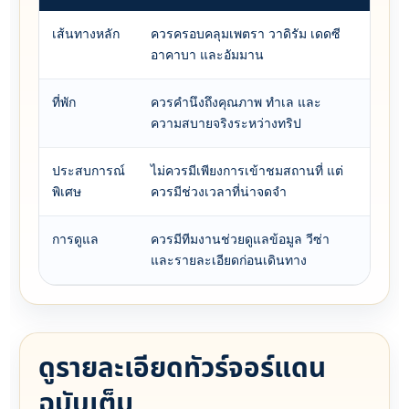
เส้นทางหลัก
ควรครอบคลุมเพตรา วาดิรัม เดดซี
จัดเส
อาคาบา และอัมมาน
โปรแก
ที่พัก
ควรคำนึงถึงคุณภาพ ทำเล และ
เน้น
ความสบายจริงระหว่างทริป
แคมป์
ประสบการณ์
ไม่ควรมีเพียงการเข้าชมสถานที่ แต่
เพิ่ม
พิเศษ
ควรมีช่วงเวลาที่น่าจดจำ
และล่
การดูแล
ควรมีทีมงานช่วยดูแลข้อมูล วีซ่า
ทีมงา
และรายละเอียดก่อนเดินทาง
ให้คำ
ดูรายละเอียดทัวร์จอร์แดน
ฉบับเต็ม