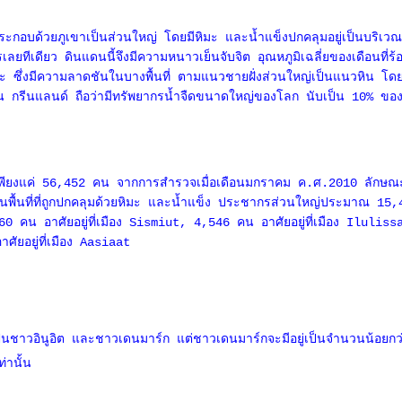
กอบด้วยภูเขาเป็นส่วนใหญ่ โดยมีหิมะ และน้ำแข็งปกคลุมอยู่เป็นบริเวณก
ยทีเดียว ดินแดนนี้จึงมีความหนาวเย็นจับจิต อุณหภูมิเฉลี่ยของเดือนที่ร้
ะ ซึ่งมีความลาดชันในบางพื้นที่ ตามแนวชายฝั่งส่วนใหญ่เป็นแนวหิน โดยที่พื้
นั้น กรีนแลนด์ ถือว่ามีทรัพยากรน้ำจืดขนาดใหญ่ของโลก นับเป็น 10% ของน
เพียงแค่ 56,452 คน จากการสำรวจเมื่อเดือนมกราคม ค.ศ.2010 ลักษณะเ
็นพื้นที่ที่ถูกปกคลุมด้วยหิมะ และน้ำแข็ง ประชากรส่วนใหญ่ประมาณ 15,
 อาศัยอยู่ที่เมือง Sismiut, 4,546 คน อาศัยอยู่ที่เมือง Ilulissat
ยอยู่ที่เมือง Aasiaat
ป็นชาวอินูอิต และชาวเดนมาร์ก แต่ชาวเดนมาร์กจะมีอยู่เป็นจำนวนน้อยกว่า
่านั้น