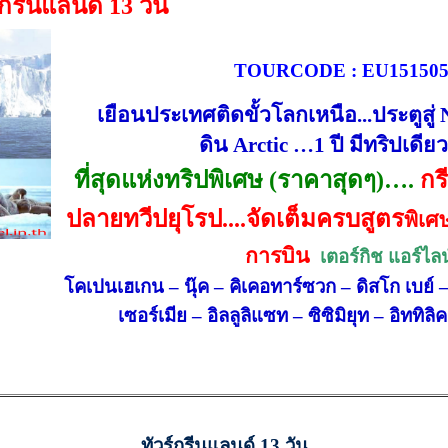
์กรีนแลนด์ 13 วัน
TOURCODE : EU15150
เยือนประเทศติดขั้วโลกเหนือ...ประตูสู่
ดิน
Arctic …1
ปี มีทริปเดียว
ที่สุดแห่งทริปพิเศษ (ราคาสุดๆ)
….
กร
ปลายทวีปยุโรป....จัดเต็มครบสูตร
พิเศ
การบิน
เตอร์กิช แอร์ไล
โคเปนเฮเกน – นุ๊ค – คิเคอทาร์ซวก – ดิสโก เบย์ 
เซอร์เมีย
–
อิลลูลิแซท – ซิซิมิยุท – อิททิล
ทัวร์กรีนแลนด์ 13 วัน