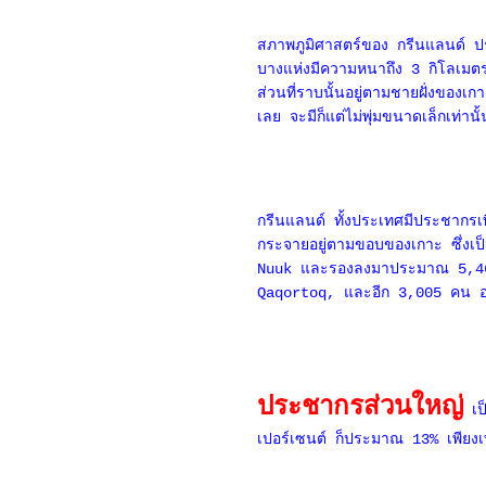
สภาพภูมิศาสตร์ของ กรีนแลนด์ ประ
บางแห่งมีความหนาถึง 3 กิโลเมตรเล
ส่วนที่ราบนั้นอยู่ตามชายฝั่งของเกา
เลย จะมีก็แต่ไม่พุ่มขนาดเล็กเท่า
กรีนแลนด์ ทั้งประเทศมีประชากร
กระจายอยู่ตามขอบของเกาะ ซึ่งเป
Nuuk และรองลงมาประมาณ 5,460 คน
Qaqortoq, และอีก 3,005 คน อาศั
ประชากรส่วนใหญ่
เ
เปอร์เซนต์ ก็ประมาณ 13% เพียงเท