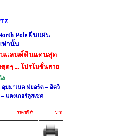
5TZ
North Pole
ผืนแผ่น
เท่านั้น
ีนแลนด์ดินแดนสุด
ษสุดๆ
...
โปรโมชั่นสาย
น์ส
– อุมมาเนค ฟยอร์ด – อิควิ
ิค – แคงเกอร์ลุสเซค
ราคาทัวร์
บาท