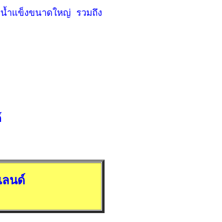
ธารน้ำแข็งขนาดใหญ่ รวมถึง
์
แลนด์