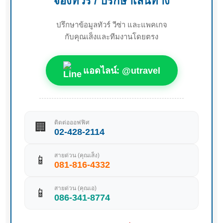
จองทัวร์ / ปรึกษาเส้นทาง
ปรึกษาข้อมูลทัวร์ วีซ่า และแพคเกจ
กับคุณเส็งและทีมงานโดยตรง
แอดไลน์: @utravel
ติดต่อออฟฟิศ
🏢
02-428-2114
สายด่วน (คุณเส็ง)
📱
081-816-4332
สายด่วน (คุณเอ)
📱
086-341-8774