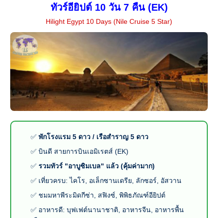
ทัวร์อียิปต์ 10 วัน 7 คืน (EK)
Hilight Egypt 10 Days (Nile Cruise 5 Star)
✅
พักโรงแรม 5 ดาว / เรือสำราญ 5 ดาว
✅ บินดี สายการบินเอมิเรตส์ (EK)
✅
รวมทัวร์ "อาบูซิมเบล" แล้ว (คุ้มค่ามาก)
✅ เที่ยวครบ: ไคโร, อเล็กซานเดรีย, ลักซอร์, อัสวาน
✅ ชมมหาพีระมิดกีซ่า, สฟิงซ์, พิพิธภัณฑ์อียิปต์
✅ อาหารดี: บุฟเฟต์นานาชาติ, อาหารจีน, อาหารพื้น