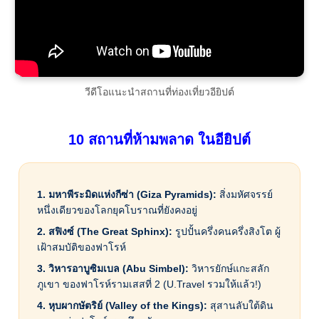
วีดีโอแนะนำสถานที่ท่องเที่ยวอียิปต์
10 สถานที่ห้ามพลาด ในอียิปต์
1. มหาพีระมิดแห่งกีซ่า (Giza Pyramids):
สิ่งมหัศจรรย์
หนึ่งเดียวของโลกยุคโบราณที่ยังคงอยู่
2. สฟิงซ์ (The Great Sphinx):
รูปปั้นครึ่งคนครึ่งสิงโต ผู้
เฝ้าสมบัติของฟาโรห์
3. วิหารอาบูซิมเบล (Abu Simbel):
วิหารยักษ์แกะสลัก
ภูเขา ของฟาโรห์รามเสสที่ 2 (U.Travel รวมให้แล้ว!)
4. หุบผากษัตริย์ (Valley of the Kings):
สุสานลับใต้ดิน