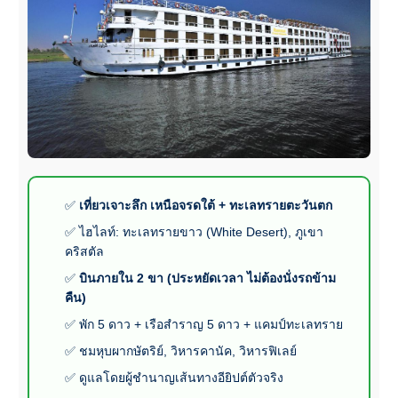
✅
เที่ยวเจาะลึก เหนือจรดใต้ + ทะเลทรายตะวันตก
✅ ไฮไลท์: ทะเลทรายขาว (White Desert), ภูเขา
คริสตัล
✅
บินภายใน 2 ขา (ประหยัดเวลา ไม่ต้องนั่งรถข้าม
คืน)
✅ พัก 5 ดาว + เรือสำราญ 5 ดาว + แคมป์ทะเลทราย
✅ ชมหุบผากษัตริย์, วิหารคานัค, วิหารฟิเลย์
✅ ดูแลโดยผู้ชำนาญเส้นทางอียิปต์ตัวจริง