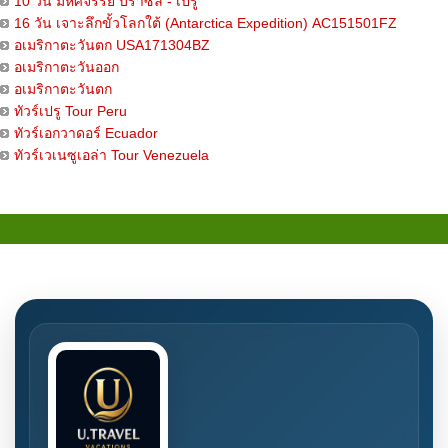
10 วัน มหัศจรรย์ บราซิล - เปรู
16 วัน เจาะลึกขั้วโลกใต้ (Antarctica Expedition) AC151501FZ
อเมริกาตะวันตก USA171304BZ
อเมริกาตะวันออก
อเมริกาตะวันตก
ทัวร์เปรู Tour Peru
ทัวร์เอกวาดอร์ Ecuador
ทัวร์เวเนซูเอล่า Tour Venezuela