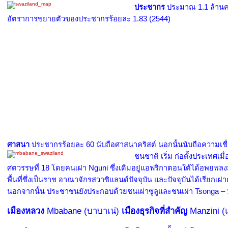
ประชา
กร
ประมาณ 1.1 ล้านค
อัตราการขยายตัวของประชากรร้อยละ 1.83 (2544)
ศาสนา
ประชากรร้อยละ 60 นับถือศาสนาคริสต์ นอกนั้นนับถือความเชื่อ
ชนชาติ เริ่ม ก่อตั้งประเทศเ
มื
ศตวรรษที่ 18 โดยคนเผ่า Nguni ซึ่งเดิมอยู่แอฟริกาตอนใต้ได้อพยพลง
พื้นที่ซึ่งเป็นราช อาณาจักรสวาซิแลนด์ปัจจุบัน และปัจจุบันได้เรียกเผ
นอกจากนั้น ประชาชนยังประกอบด้วยชนเผ่าซูลูและชนเผ่า Tsonga –
เมืองหลวง
Mbabane (บาบาเน่)
เมืองธุรกิจที่สำคัญ
Manzini (แ