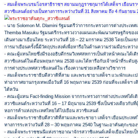
- สมเด็จพระบรมโอรสาธิราชฯ สยามมกุฎราชกุมารได้เสด็จฯ เยือนร
สวาซิแลนด์อย่างเป็นทางการระหว่างวันที่ 31 สิงหาคม ถึง 4 กันยายน
-
นาย Solomon M. Dlamini รัฐมนตรีว่าการกระทรวงการต่างประเท
Themba Masuku รัฐมนตรีกระทรวงวางแผนและพัฒนาเศรษฐกิจของสว
เดินทางมาเยือนไทย ระหว่างวันที่ 18 – 22 มกราคม 2538 โดยเป็น
การมาเยือนครั้งนี้มีวัตถุประสงค์เพื่อหารือในด้านความร่วมมือระหว่
- คณะผู้แทนไทยซึ่งมีรองอธิบดีกรมวิเทศสหการเป็นหัวหน้าคณะได้เด
สวาซิแลนด์ในเดือนพฤษภาคม 2538 และได้หารือกับเจ้าหน้าที่ระดับ
การต่างประเทศสวาซิแลนด์ใน เรื่องความช่วยเหลือทางวิชาการ
- สมเด็จพระราชาธิบดีสวาติที่สาม และพระชายาเสด็จฯ แวะพักและเปลี่ย
ท่าอากาศยานกรุงเทพเมื่อวันที่ 16 พฤษภาคม 2539 ก่อนที่จะเสด็จฯ เด
ไต้หวัน
- คณะผู้แทน Fact-finding Mission จากกระทรวงการต่างประเทศได้เด
สวาซิแลนด์ระหว่างวันที่ 16 – 17 มิถุนายน 2539 ซึ่งเป็นช่วงเดียวกับท
หอการค้าแห่งประเทศไทยได้ไปเยือน สวาซิแลนด์
- สมเด็จพระราชาธิบดีสวาติที่สามและพระชายา เสด็จฯ เยือนประเทศ
ทางการระหว่างวันที่ 28 – 30 พฤษภาคม 2540 ในฐานะอาคันตุกะของ
- สมเด็จพระราชชนนีแห่งราชอาณาจักรสวาซิแลนด์เสด็จเยือนไทยเป็