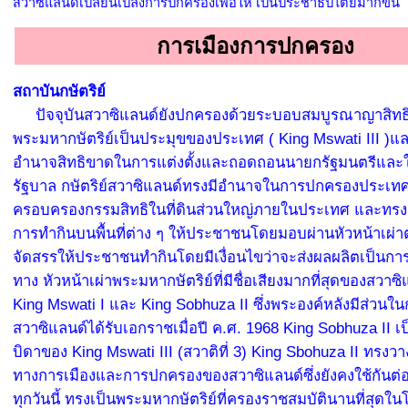
สวาซิแลนด์เปลี่ยนเปลงการปกครองเพื่อให้ เป็นประชาธิปไตยมากขึ้น
การเมืองการปกครอง
สถาบันกษัตริย์
ปัจจุบันสวาซิแลนด์ยังปกครองด้วยระบอบสมบูรณาญาสิทธิ
พระมหากษัตริย์เป็นประมุขของประเทศ ( King Mswati III )แ
อำนาจสิทธิขาดในการแต่งตั้งและถอดถอนนายกรัฐมนตรีแล
รัฐบาล กษัตริย์สวาซิแลนด์ทรงมีอำนาจในการปกครองประเท
ครอบครองกรรมสิทธิในที่ดินส่วนใหญ่ภายในประเทศ และทรง
การทำกินบนพื้นที่ต่าง ๆ ให้ประชาชนโดยมอบผ่านหัวหน้าเผ่า
จัดสรรให้ประชาชนทำกินโดยมีเงื่อนไขว่าจะส่งผลผลิตเป็นก
ทาง หัวหน้าเผ่าพระมหากษัตริย์ที่มีชื่อเสียงมากที่สุดของสวาซิ
King Mswati I และ King Sobhuza II ซึ่งพระองค์หลังมีส่วนใน
สวาซิแลนด์ได้รับเอกราชเมื่อปี ค.ศ. 1968 King Sobhuza II 
บิดาของ King Mswati III (สวาติที่ 3) King Sbohuza II ทรง
ทางการเมืองและการปกครองของสวาซิแลนด์ซึ่งยังคงใช้กันต่
ทุกวันนี้ ทรงเป็นพระมหากษัตริย์ที่ครองราชสมบัตินานที่สุดในโ