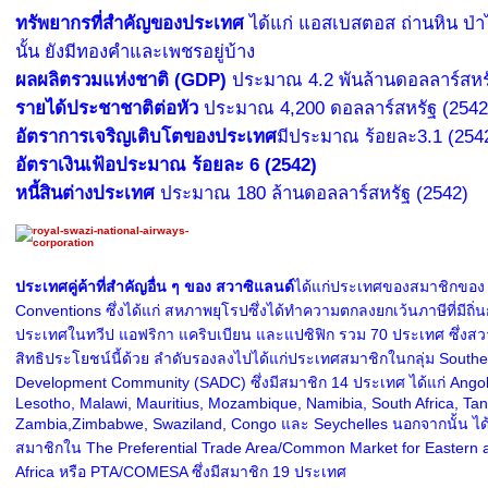
ท
รัพยากรที่สำคัญของประเทศ
ได้แก่ แอสเบสตอส ถ่านหิน ป่
นั้น ยังมีทองคำและเพชรอยู่บ้าง
ผลผลิตรวมแห่งชาติ (GDP)
ประมาณ 4.2 พันล้านดอลลาร์สหรั
รายได้ประชาชาติต่อหัว
ประมาณ 4,200 ดอลลาร์สหรัฐ (2542
อัตราการเจริญเติบโตของประเทศ
มีประมาณ ร้อยละ3.1 (254
อัตราเงินเฟ้อประมาณ ร้อยละ 6 (2542)
หนี้สินต่างประเทศ
ประมาณ 180 ล้านดอลลาร์สหรัฐ (2542)
ประเทศคู่ค้าที่สำคัญอื่น ๆ ของ สวาซิแลนด์
ได้แก่ประเทศของสมาชิกของ
Conventions ซึ่งได้แก่ สหภาพยุโรปซึ่งได้ทำความตกลงยกเว้นภาษีที่มีถิ่
ประเทศในทวีป แอฟริกา แคริบเบียน และแปซิฟิก รวม 70 ประเทศ ซึ่งสวา
สิทธิประโยชน์นี้ด้วย ลำดับรองลงไปได้แก่ประเทศสมาชิกในกลุ่ม Southe
Development Community (SADC) ซึ่งมีสมาชิก 14 ประเทศ ได้แก่ Ango
Lesotho, Malawi, Mauritius, Mozambique, Namibia, South Africa, Tan
Zambia,Zimbabwe, Swaziland, Congo และ Seychelles นอกจากนั้น ได
สมาชิกใน The Preferential Trade Area/Common Market for Eastern 
Africa หรือ PTA/COMESA ซึ่งมีสมาชิก 19 ประเทศ