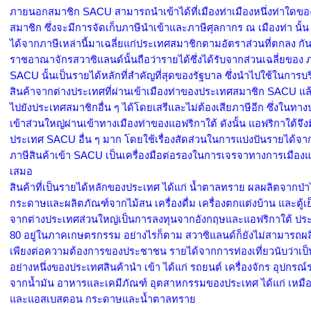
ภายนอกสมาชิก SACU สามารถนำเข้าได้ที่เมืองท่าเมืองหนึ่งท่าใดข
สมาชิก ซึ่งจะมีการจัดเก็บภาษีนำเข้าและภาษีศุลกากร ณ เมืองท่า นั
ได้จากภาษีเหล่านี้มาเฉลี่ยแก่ประเทศสมาชิกตามอัตราส่วนที่ตกลง กั
ราชอาณาจักรสวาซิแลนด์นั้นถือว่ารายได้ซึ่งได้รับจากส่วนเฉลี่ยของ ภ
SACU นั้นเป็นรายได้หลักที่สำคัญที่สุดของรัฐบาล ซึ่งนำไปใช้ในการ
สินค้าจากต่างประเทศที่ผ่านเข้าเมืองท่าของประเทศสมาชิก SACU แล
ไปยังประเทศสมาชิกอื่น ๆ ได้โดยเสรีและไม่ต้องเสียภาษีอีก ซึ่งในทางปฏ
เข้าส่วนใหญ่ผ่านเข้าทางเมืองท่าของแอฟริกาใต้ ดังนั้น แอฟริกาใต้จึง
ประเทศ SACU อื่น ๆ มาก โดยใช้เรื่องสัดส่วนในการแบ่งปันรายได้จา
ภาษีสินค้าเข้า SACU เป็นเครื่องมือต่อรองในการเจรจาทางการเมืองแ
เสมอ
สินค้าที่เป็นรายได้หลักของประเทศ ได้แก่ น้ำตาลทราย ผลผลิตจากป่าไม
กระดาษและผลิตภัณฑ์จากไม้สน เครื่องดื่ม เครื่องตกแต่งบ้าน และตู้เ
จากต่างประเทศส่วนใหญ่เป็นการลงทุนจากอังกฤษและแอฟริกาใต้ ป
80 อยู่ในภาคเกษตรกรรม อย่างไรก็ตาม สวาซิแลนด์ก็ยังไม่สามารถผ
เพียงต่อความต้องการของประชาชน รายได้จากการท่องเที่ยวนับว่าเป
อย่างหนึ่งของประเทศสินค้านำ เข้า ได้แก่ รถยนต์ เครื่องจักร อุปกรณ
จากน้ำมัน อาหารและเคมีภัณฑ์ อุตสาหกรรมของประเทศ ได้แก่ เหมือ
และแอสเบสตอน กระดาษและน้ำตาลทราย