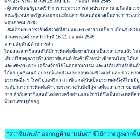
พระองค์ ระหว่างวันที่ 28 เมษายน – 7 พฤษภาคม 2545
- ผู้แทนพิเศษรัฐมนตรีว่าการกระทรวงการต่างประเทศ (นายนิสสัย เวช
คณะผู้แทนภาครัฐและเอกชนเยือนสวาซิแลนด์อย่างเป็นทางการระหว่าง
พฤษภาคม 2545
- สมเด็จพระราชาธิบดีสวาติที่สามและพระชายา เสด็จ ฯ เยือนจังหวัดภ
ส่วนพระองค์ ระหว่างวันที่ 16-21 ตุลาคม 2545
ความสัมพันธ์ด้านการค้า
ไทยและสวาซิแลนด์ได้มีการติดต่อซื้อขายกันมาเป็นเวลานานแล้ว โด
เสียเปรียบดุลการค้าแก่สวาซิแลนด์ สินค้าที่ไทยนำเข้าส่วนใหญ่ ได้แก่
และเศษกระดาษ เครื่องจักรใช้ในอุตสาหกรรม และแร่ดิบ สำหรับสินค้า
ได้แก่ ปูนซีเมนต์ อุปกรณ์และส่วนประกอบคอมพิวเตอร์ และ ข้าว หากเ
ประเทศอื่น ๆ ในทวีปแอฟริกา สวาซิแลนด์นับเป็นประเทศหนึ่งที่ไทยมีม
ระดับกลาง การติดต่อค้าขายระหว่างกันยังมีลู่ทางที่จะสามารถขยายตัว
การ ค้ากับสวาซิแลนด์โดยตรงหรือผ่านแอฟริกาใต้ซึ่งเป็นประเทศที่สว
พึ่งพาเศรษฐกิจอยู่
"สวาซิแลนด์" ออกกฎห้าม "แม่มด" ขี่ไม้กวาดสูงจากพื้