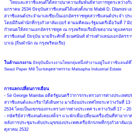
ไทยและสวาซิแลนด์ได้สถาปนาความสัมพันธ์ทางการทูตระหว่างกัน เมื
มกราคม 2534 ปัจจุบันสวาซิแลนด์ได้แต่งตั้งนาย Mabili D. Dlamini เ
สวาซิแลนด์ประจำมาเลเซียเป็นเอกอัครราชทูตสวาซิแลนด์ประจำ ปร
โดยมีถิ่นพำนักที่กรุงกัวลาลัมเปอร์ ตามมติคณะรัฐมนตรีเมื่อวันที่ 7 ม
กำหนดให้สถานเอกอัครราชทูต ณ กรุงพริทอเรียมีเขตอาณาดูแลครอ
สวาซิแลนด์ ปัจจุบัน นายจีระศักดิ์ ธเนศนันท์ ดำรงตำแหน่งเอกอัครร
บาเน่ (ถิ่นพำนัก ณ กรุงพริทอเรีย)
ในด้านแรงงาน
ปัจจุบันมีแรงงานไทยกลุ่มหนึ่งทำงานอยู่ในสวาซิแลนด์ท
Swazi Paper Mill ในเขตอุตสาหกรรม Matsapha Industrial Estate
การแลกเปลี่ยนการเยือน
- Sir George Mamba อดีตรัฐมนตรีว่าการกระทรวงการต่างประเทศป
สวาซิแลนด์และภริยาได้เดินทาง มาเยือนประเทศไทยระหว่างวันที่ 13
2534 โดยเป็นแขกของกระทรวงการต่างประเทศ ระหว่างวันที่ 17 – 20
- กษัตริย์สวาซิแลนด์เคยเสด็จฯ แวะพักเพื่อเปลี่ยนเครื่องบินที่ท่าอา
หลังการประชุมระดับประมุขของประเทศเครือจักรภพที่กรุงกัวลาลัมเปอร
ตุลาคม 2532