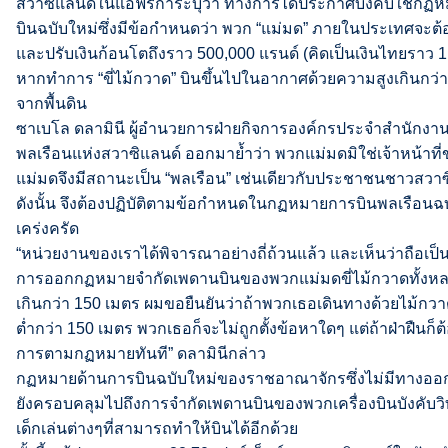
สวาซิแลนด์ในแอฟริการะบุว่า ทางการได้ประกาศบังคับใช้กฏ
บินฉบับใหม่ซึ่งมีข้อกำหนดว่า พวก “แม่มด” ภายในประเทศจะต้อ
และปรับเงินก้อนโตถึงราว 500,000 แรนด์ (คิดเป็นเงินไทยราว 1
หากทำการ “ขี่ไม้กวาด” บินขึ้นไปในอากาศด้วยความสูงเกินกว่
จากพื้นดิน
ซาเบโล ดลามินี ผู้อำนวยการฝ่ายกิจการองค์กรประจำสำนักงา
พลเรือนแห่งสวาซิแลนด์ ออกมาย้ำว่า พวกแม่มดมิใช่เจ้าหน้าที่ขอ
แม่มดจึงมีสถานะเป็น “พลเรือน” เช่นเดียวกับประชาชนชาวสวาซ
ดังนั้น จึงต้องปฏิบัติตามข้อกำหนดในกฏหมายการบินพลเรือนฉบ
เคร่งครัด
“หน่วยงานของเราได้พิจารณาอย่างถี่ถ้วนแล้ว และเห็นว่าถือเป็นเรื่อ
การออกกฏหมายจำกัดเพดานบินของพวกแม่มดขี่ไม้กวาดทั้งหลาย
เกินกว่า 150 เมตร ผมขอยืนยันว่าถ้าพวกเธอเดินทางด้วยไม้ก
ต่ำกว่า 150 เมตร พวกเธอก็จะไม่ถูกตั้งข้อหาใดๆ แต่ถ้าฝ่าฝืนก็ต
การตามกฏหมายทันที” ดลามินีกล่าว
กฏหมายด้านการบินฉบับใหม่ของราชอาณาจักรซึ่งไม่มีทางออกสู
ยังครอบคลุมไปถึงการจำกัดเพดานบินของพวกเครื่องบินบังคับวิ
เด็กเล่นต่างๆที่สามารถทำให้บินได้อีกด้วย