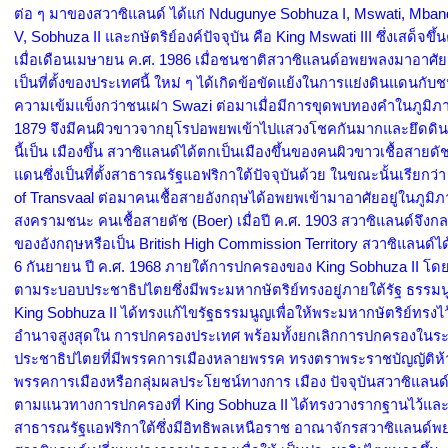
ต่อ ๆ มาของสวาซิแลนด์ ได้แก่ Ndugunye Sobhuza I, Mswati, Mba
V, Sobhuza II และกษัตริย์องค์ปัจจุบัน คือ King Mswati III ซึ่งเสด็จข
เมื่อเดือนเมษายน ค.ศ. 1986 เมื่อชนชาติสวาซิแลนด์อพยพลงมาอาศัย
เป็นที่ตั้งของประเทศนี้ ใหม่ ๆ ได้เกิดข้อขัดแย้งในการแย่งดินแดนกับชนเผ
ความเข้มแข็งกว่าชนเผ่า Swazi ต่อมาเมื่อมีการขุดพบทองคำในภูมิภาคนี
1879 จึงมีคนผิวขาวจากยุโรปอพยพเข้าไปแสวงโชคกันมากและยึดดิ
นี้เป็น เมืองขึ้น สวาซิแลนด์ได้ตกเป็นเมืองขึ้นของคนผิวขาวเชื้อสายดัช
แดนซึ่งเป็นที่ตั้งสาธารณรัฐแอฟริกาใต้ปัจจุบันด้วย ในขณะนั้นเรียกว่
of Transvaal ต่อมาคนเชื้อสายอังกฤษได้อพยพเข้ามาอาศัยอยู่ในภูมิภ
สงครามชนะ คนเชื้อสายดัช (Boer) เมื่อปี ค.ศ. 1903 สวาซิแลนด์จึงกลา
ของอังกฤษหรือเป็น British High Commission Territory สวาซิแลนด์ได
6 กันยายน ปี ค.ศ. 1968 ภายใต้การปกครองของ King Sobhuza II โ
ตามระบอบประชาธิปไตยซึ่งมีพระมหากษัตริย์ทรงอยู่ภายใต้รัฐ ธรรมนู
King Sobhuza II ได้ทรงแก้ไขรัฐธรรมนูญเพื่อให้พระมหากษัตริย์ทรงไว
อำนาจสูงสุดใน การปกครองประเทศ พร้อมทั้งยกเลิกการปกครองในร
ประชาธิปไตยที่มีพรรคการเมืองหลายพรรค ทรงตราพระราชบัญญัติห้า
พรรคการเมืองหรือกลุ่มผลประโยชน์ทางการ เมือง ปัจจุบันสวาซิแลน
ตามแนวทางการปกครองที่ King Sobhuza II ได้ทรงวางรากฐานไว้และป
สาธารณรัฐแอฟริกาใต้ซึ่งมีอิทธิพลเหนือราช อาณาจักรสวาซิแลนด์พ