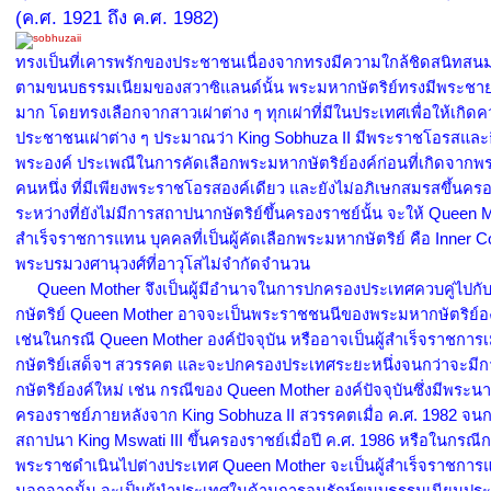
(ค.ศ. 1921 ถึง ค.ศ. 1982)
ทรงเป็นที่เคารพรักของประชาชนเนื่องจากทรงมีความใกล้ชิดสนิทส
ตามขนบธรรมเนียมของสวาซิแลนด์นั้น พระมหากษัตริย์ทรงมีพระชา
มาก โดยทรงเลือกจากสาวเผ่าต่าง ๆ ทุกเผ่าที่มีในประเทศเพื่อให้เกิดค
ประชาชนเผ่าต่าง ๆ ประมาณว่า King Sobhuza II มีพระราชโอรสและ
พระองค์ ประเพณีในการคัดเลือกพระมหากษัตริย์องค์ก่อนที่เกิดจา
คนหนึ่ง ที่มีเพียงพระราชโอรสองค์เดียว และยังไม่อภิเษกสมรสขึ้นคร
ระหว่างที่ยังไม่มีการสถาปนากษัตริย์ขึ้นครองราชย์นั้น จะให้ Queen Mo
สำเร็จราชการแทน บุคคลที่เป็นผู้คัดเลือกพระมหากษัตริย์ คือ Inner Cou
พระบรมวงศานุวงศ์ที่อาวุโสไม่จำกัดจำนวน
Queen Mother จึงเป็นผู้มีอำนาจในการปกครองประเทศควบคู่ไปก
กษัตริย์ Queen Mother อาจจะเป็นพระราชชนนีของพระมหากษัตริย์องค
เช่นในกรณี Queen Mother องค์ปัจจุบัน หรืออาจเป็นผู้สำเร็จราชการ
กษัตริย์เสด็จฯ สวรรคต และจะปกครองประเทศระยะหนึ่งจนกว่าจะมี
กษัตริย์องค์ใหม่ เช่น กรณีของ Queen Mother องค์ปัจจุบันซึ่งมีพระนา
ครองราชย์ภายหลังจาก King Sobhuza II สวรรคตเมื่อ ค.ศ. 1982 จนกร
สถาปนา King Mswati III ขึ้นครองราชย์เมื่อปี ค.ศ. 1986 หรือในกรณีกษ
พระราชดำเนินไปต่างประเทศ Queen Mother จะเป็นผู้สำเร็จราชกา