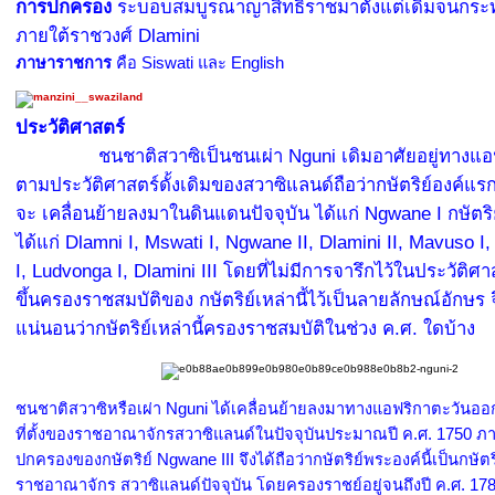
การปกครอง
ระบอบสมบูรณาญาสิทธิราชมาตั้งแต่เดิมจนกระทั่งปั
ภายใต้
ราชวงศ์ Dlamini
ภาษาราชการ
คือ Siswati และ English
ประวัติศาสตร์
ชนชาติสวาซิเป็นชนเผ่า Nguni เดิมอาศัยอยู่ทางแอ
ตามประวัติศาสตร์ดั้งเดิมของสวาซิแลนด์ถือว่ากษัตริย์องค์แร
จะ เคลื่อนย้ายลงมาในดินแดนปัจจุบัน ได้แก่ Ngwane I กษัตริย
ได้แก่ Dlamni I, Mswati I, Ngwane II, Dlamini II, Mavuso I
I, Ludvonga I, Dlamini III โดยที่ไม่มีการจารึกไว้ในประวัติศาส
ขึ้นครองราชสมบัติของ กษัตริย์เหล่านี้ไว้เป็นลายลักษณ์อักษร 
แน่นอนว่ากษัตริย์เหล่านี้ครองราชสมบัติในช่วง ค.ศ. ใดบ้าง
ชนชาติสวาซิหรือเผ่า Nguni ได้เคลื่อนย้ายลงมาทางแอฟริกาตะวันออกเฉ
ที่ตั้งของราชอาณาจักรสวาซิแลนด์ในปัจจุบันประมาณปี ค.ศ. 1750 ภ
ปกครองของกษัตริย์ Ngwane III จึงได้ถือว่ากษัตริย์พระองค์นี้เป็นกษั
ราชอาณาจักร สวาซิแลนด์ปัจจุบัน โดยครองราชย์อยู่จนถึงปี ค.ศ. 1780