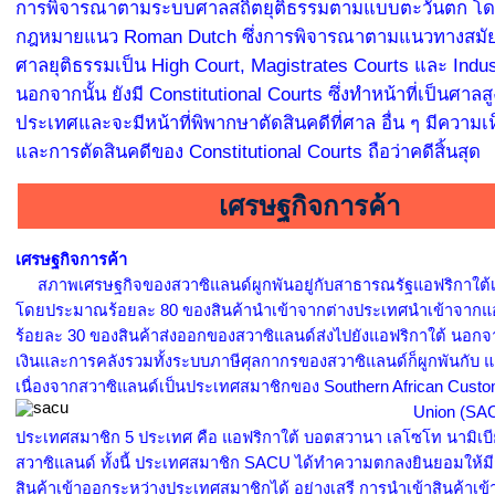
การพิจารณาตามระบบศาลสถิตยุติธรรมตามแบบตะวันตก โด
กฎหมายแนว Roman Dutch ซึ่งการพิจารณาตามแนวทางสมัยให
ศาลยุติธรรมเป็น High Court, Magistrates Courts และ Indus
นอกจากนั้น ยังมี Constitutional Courts ซึ่งทำหน้าที่เป็นศาลส
ประเทศและจะมีหน้าที่พิพากษาตัดสินคดีที่ศาล อื่น ๆ มีความเห
และการตัดสินคดีของ Constitutional Courts ถือว่าคดีสิ้นสุด
เศรษฐกิจการค้า
เศรษฐกิจการค้า
สภาพเศรษฐกิจของสวาซิแลนด์ผูกพันอยู่กับสาธารณรัฐแอฟริกาใต้เ
โดยประมาณร้อยละ 80 ของสินค้านำเข้าจากต่างประเทศนำเข้าจากแอ
ร้อยละ 30 ของสินค้าส่งออกของสวาซิแลนด์ส่งไปยังแอฟริกาใต้ นอกจ
เงินและการคลังรวมทั้งระบบภาษีศุลกากรของสวาซิแลนด์ก็ผูกพันกับ แ
เนื่องจากสวาซิแลนด์เป็นประเทศสมาชิกของ Southern African Cust
Union (SACU)
ประเทศสมาชิก 5 ประเทศ คือ แอฟริกาใต้ บอตสวานา เลโซโท นามิเบ
สวาซิแลนด์ ทั้งนี้ ประเทศสมาชิก SACU ได้ทำความตกลงยินยอมให้ม
สินค้าเข้าออกระหว่างประเทศสมาชิกได้ อย่างเสรี การนำเข้าสินค้าเ