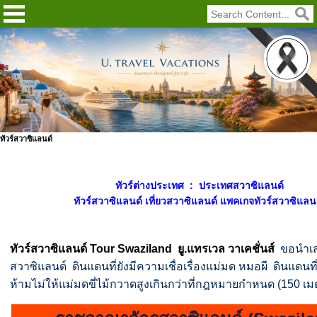
ทัวร์สวาซิแลนด์
ทัวร์ต่างประเทศ : ประเทศสวาซิแลนด์
ทัวร์สวาซิแลนด์ เที่ยวสวาซิแลนด์ แพคเกจทัวร์สวาซิแลน
ทัวร์สวาซิแลนด์ Tour Swaziland ยู.แทรเวล วาเคชั่นส์
ขอนำเส
สวาซิแลนด์ ดินแดนที่ยังมีความเชื่อเรื่องแม่มด หมอผี ดินแดนท
ห้ามไม่ให้แม่มดขี่ไม้กวาดสูงเกินกว่าที่กฎหมายกำหนด (150 เม