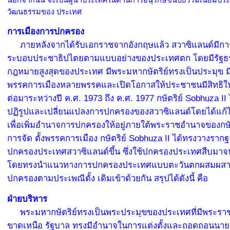
นอกจากนั้น จะเป็นผู้นำประเทศในด้านการอนุรักษ์ขนบธรรมเนียมปร
วัฒนธรรมของ ประเทศ
การเมืองการปกครอง
ภายหลังจากได้รับเอกราชจากอังกฤษแล้ว สวาซิแลนด์มีก
ระบอบประชาธิปไตยตามแบบอย่างของประเทศตก โดยมีรัฐธร
กฎหมายสูงสุดของประเทศ มีพระมหากษัตริย์ทรงเป็นประมุข ม
พรรคการเมืองหลายพรรคและเปิดโอกาสให้ประชาชนมีสิทธิในก
ต่อมาระหว่างปี ค.ศ. 1973 ถึง ค.ศ. 1977 กษัตริย์ Sobhuza II
ปฏิรูปและเปลี่ยนแปลงการปกครองของสวาซิแลนด์โดยได้แก้
เพื่อเพิ่มอำนาจการปกครองให้อยู่ภายใต้พระราชอำนาจของกษั
การจัด ตั้งพรรคการเมือง กษัตริย์ Sobhuza II ได้ทรงวางราก
ปกครองประเทศสวาซิแลนด์ขึ้น ซึ่งใช้ปกครองประเทศสืบมาจนถึ
โดยทรงนำแนวทางการปกครองประเทศแบบตะวันตกผสมผสา
ปกครองตามประเพณีดั้ง เดิมเข้าด้วยกัน สรุปได้ดังนี้ คือ
ฝ่ายบริหาร
พระมหากษัตริย์ทรงเป็นพระประมุขของประเทศที่มีพระราช
ขาดเหนือ รัฐบาล ทรงมีอำนาจในการแต่งตั้งและถอดถอนนายกร