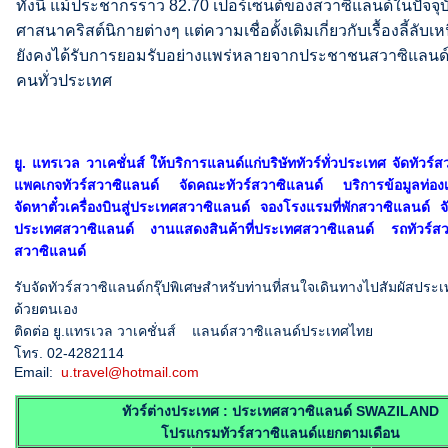
ทั้งนี้ แม้ประชากรราว 82.70 เปอร์เซ็นต์ของสวาซิแลนด์ในปัจจุบ
ศาสนาคริสต์นิกายต่างๆ แต่ความเชื่อดั้งเดิมเกี่ยวกับเรื้องลี้ลับ
ยังคงได้รับการยอมรับอย่างแพร่หลายจากประชาชนสวาซิแลนด์ก
คนทั่วประเทศ
ยู. แทรเวล วาเคชั่นส์ ให้บริการแลนด์แก่บริษัททัวร์ทั่วประเทศ จัดทัวร์
แพคเกจทัวร์สวาซิแลนด์ จัดคณะทัวร์สวาซิแลนด์ บริการข้อมูลท่องเท
จัดหาตั๋วเครื่องบินสู่ประเทศสวาซิแลนด์ จองโรงแรมที่พักสวาซิแลนด์ จ
ประเทศสวาซิแลนด์ งานแสดงสินค้าที่ประเทศสวาซิแลนด์ รถทัวร์สว
สวาซิแลนด์
รับจัดทัวร์สวาซิแลนด์กรุ๊ปพิเศษสำหรับท่านที่สนใจเดินทางไปสัมผัสประ
ด้วยตนเอง
ติดต่อ ยู.แทรเวล วาเคชั่นส์ แลนด์สวาซิแลนด์ประเทศไทย
โทร. 02-4282114
Email:
u.travel@hotmail.com
ทัวร์ต่างประเทศ : ประเทศสวาซิแลนด์ SWAZILAND
โปรแกรมทัวร์สวาซิแลนด์แยกตามเดือน