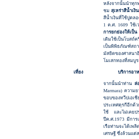
หลังจากนั้นนำทุก
ชม
สุเหร่าสีน้ำเงิน
สีน้ำเงินที่ใช้ปู
1
ค
.
ศ
. 1609
ใช้เว
การยกย่องให้เป็
เดิมใช้เป็นโบสถ์
เป็นพิพิธภัณฑ์สถ
มัสยิดของศาสนาอิ
โมเสกทองที่สมบูร
เที่ยง บริการอาหารเที
จากนั้นนำท่าน
ล่อ
Marmara)
ความยา
ขอบของทวีปเอเชีย
ประเทศตุรกีอีกด้ว
ใช้ และไม่เคยปรา
ปีค.ศ.1973 มีการ
เรือท่านจะได้เพล
เศรษฐี ซึ่งล้วนแต