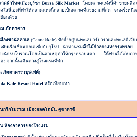
ลาดผ้าไหม
เมืองบูร์ซา
Bursa Silk Market
โดยตลาดแห่งนี้ค้าขายผลิต
สดใสนี่เองที่ทำให้ตลาดแห่งนี้กลายเป็นตลาดที่สวยงามที่สุด จนครั้งหน
ยือนด้วย
ณ ภัตตาคาร
มืองชานัคคาเล่
(
Cannakkale)
ซึ่งตั้งอยู่บนทะเลมาร์มาราและทะเลอีเจีย
เดินเรือเชื่อมต่อเอเชียกับยุโรป นำท่านชม
ม้าไม้จำลองแห่งกรุงทรอย
ซ
งนักรบโบราณโดยเป็นสาเหตุทำให้กรุงทรอยแตก ให้ท่านได้เก็บภาพประท
ือง จากนั้นเดินทางสู่โรงแรมที่พัก
 ภัตตาคาร (บุฟเฟ่ต์)
Ida Kale Resort Hotel
หรือเทียบเท่า
้านกรีกโบราณ-เมืองออตโตมัน-คูซาดาซี
ห้องอาหารของโรงแรม