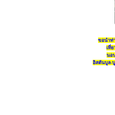
ขอนำท่า
เที่
นอน
อิสตันบูล-