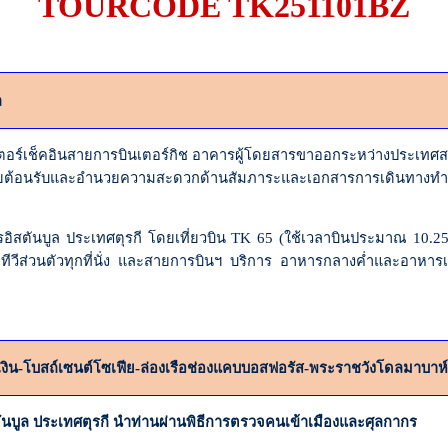
TOURCODE TK251101BZ
ล
เช็คอินสายการบินเตอร์กิช อาคารผู้โดยสารขาออกระหว่างประเทศสนาม
ต้อนรับและอำนวยความสะดวกด้านสัมภาระและเอกสารการเดินทางท
ตันบูล ประเทศตุรกี โดยเที่ยวบิน
TK 65 (
ใช้เวลาบินประมาณ
10.2
วีส่วนตัวทุกที่นั่ง และสายการบินฯ บริการ อาหารกลางค่ำและอาหารเช้า
ำเงิน-โบสถ์เซนต์โซเฟีย-ล่องเรือช่องแคบบอสฟอรัส-พระราชวังโดลมาบาห์
ูล ประเทศตุรกี นำท่านผ่านพิธีการตรวจคนเข้าเมืองและศุลกากร