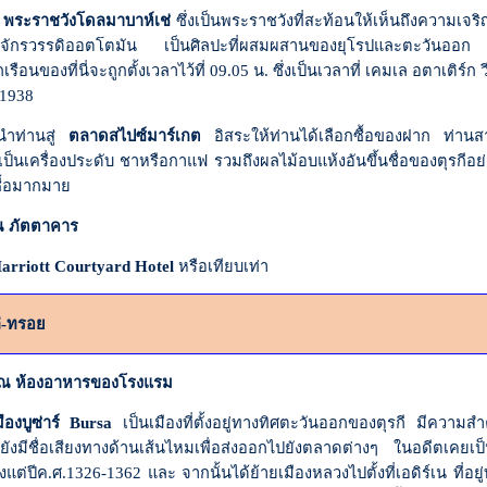
ม
พระราชวังโดลมาบาห์เช่
ซึ่งเป็นพระราชวังที่สะท้อนให้เห็นถึงความเ
จักรวรรดิออตโตมัน เป็นศิลปะที่ผสมผสานของยุโรปและตะวันออก ท
ือนของที่นี่จะถูกตั้งเวลาไว้ที่ 09.05 น. ซึ่งเป็นเวลาที่ เคมเล อตาเติร์
. 1938
นำท่านสู่
ตลาดสไปซ์มาร์เกต
อิสระให้ท่านได้เลือกซื้อของฝาก ท่านส
ะเป็นเครื่องประดับ ชาหรือกาแฟ รวมถึงผลไม้อบแห้งอันขึ้นชื่อของตุรกีอย
กซื้อมากมาย
ภัตตาคาร
arriott Courtyard Hotel
หรือเทียบเท่า
่-ทรอย
ห้องอาหารของโรงแรม
มืองบูซ่าร์
Bursa
เป็นเมืองที่ตั้งอยู่ทางทิศตะวันออกของตุรกี มีความส
้ยังมีชื่อเสียงทางด้านเส้นไหมเพื่อส่งออกไปยังตลาดต่างๆ ในอดีตเค
แต่ปีค.ศ.
1326-1362
และ จากนั้นได้ย้ายเมืองหลวงไปตั้งที่เอดิร์เน ที