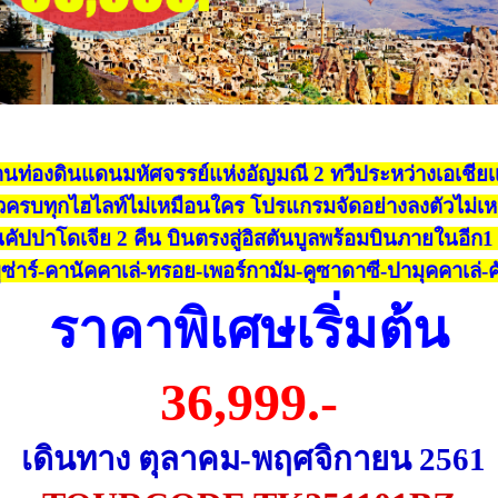
นท่องดินแดนมหัศจรรย์แห่งอัญมณี 2 ทวีประหว่างเอเชียเ
ยวครบทุกไฮไลท์ไม่เหมือนใคร โปรแกรมจัดอย่างลงตัวไม่เห
คัปปาโดเจีย 2 คืน บินตรงสู่อิสตันบูลพร้อมบินภายในอีก
บูซ่าร์-คานัคคาเล่-ทรอย-เพอร์กามัม-คูซาดาซี-ปามุคคาเล่-
ราคาพิเศษเริ่มต้น
36
,999.-
เดินทาง ตุลาคม-พฤศจิกายน 2
561