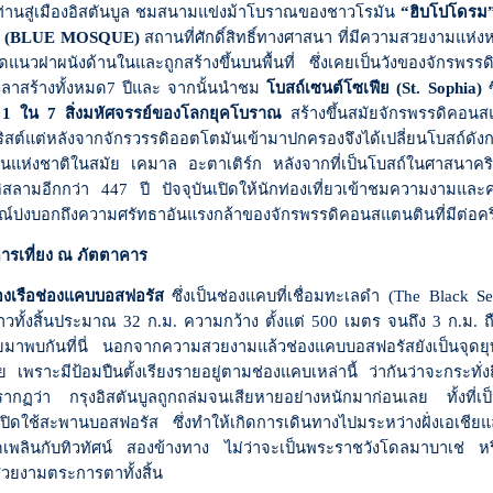
ท่านสู่เมืองอิสตันบูล ชมสนามแข่งม้าโบราณของชาวโรมัน
“ฮิบโปโดรม
 (
BLUE MOSQUE)
สถานที่ศักดิ์สิทธิ์ทางศาสนา ที่มีความสวยงามแห่งหน
ตลอดแนวฝาผนังด้านในและถูกสร้างขึ้นบนพื้นที่ ซึ่งเคยเป็นวังของจักรพรร
ลาสร้างทั้งหมด
7
ปีและ จากนั้นนำชม
โบสถ์เซนต์โซเฟีย
(St. Sophia)
น 1 ใน 7 สิ่งมหัศจรรย์ของโลกยุคโบราณ
สร้างขึ้นสมัยจักรพรรดิคอน
คริสต์แต่หลังจากจักรวรรดิออตโตมันเข้ามาปกครองจึงได้เปลี่ยนโบสถ์ดัง
านแห่งชาติในสมัย เคมาล อะตาเติร์ก หลังจากที่เป็นโบสถ์ในศาสนาคริ
สลามอีกกว่า 447 ปี ปัจจุบันเปิดให้นักท่องเที่ยวเข้าชมความงามแล
ณ์บ่งบอกถึงความศรัทธาอันแรงกล้าของจักรพรรดิคอนสแตนตินที่มีต่อค
่ยง ณ ภัตตาคาร
งเรือช่องแคบบอสฟอรัส
ซึ่งเป็นช่องแคบที่เชื่อมทะเลดำ (
The Black S
วทั้งสิ้นประมาณ 32 ก.ม. ความกว้าง ตั้งแต่ 500 เมตร จนถึง 3 ก.ม. 
มาพบกันที่นี่ นอกจากความสวยงามแล้วช่องแคบบอสฟอรัสยังเป็นจุดยุทธ
ย เพราะมีป้อมปืนตั้งเรียงรายอยู่ตามช่องแคบเหล่านี้ ว่ากันว่าจะกระทั
กฏว่า กรุงอิสตันบูลถูกถล่มจนเสียหายอย่างหนักมาก่อนเลย ทั้งที่เป็
เปิดใช้สะพานบอสฟอรัส ซึ่งทำให้เกิดการเดินทางไปมระหว่างฝั่งเอเช
ิดเพลินกับทิวทัศน์ สองข้างทาง ไม่ว่าจะเป็นพระราชวังโดลมาบาเช่ ห
่สวยงามตระการตาทั้งสิ้น