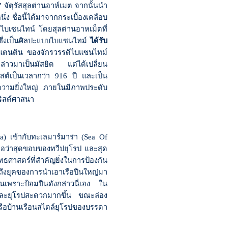
”
จัตุรัสสุลต่านอาห์เมต จากนั้นนำ
ึ่ง ชื่อนี้ได้มาจากกระเบื้องเคลือบ
ดิไบเซนไทน์ โดยสุลต่านอาหเม็ตที่
ซึ่งเป็นศิลปะแบบไบแซนไทม์
ได้รับ
สแตนติน ของจักรวรรดิไบแซนไทม์
กล่าวมาเป็นมัสยิด แต่ได้เปลี่ยน
สต์เป็นเวลากว่า 916 ปี และเป็น
ะความยิ่งใหญ่ ภายในมีภาพประดับ
ริสต์ศาสนา
ea)
เข้ากับทะเลมาร์มาร่า (
Sea Of
ถือว่าสุดขอบของทวีปยุโรป และสุด
ศาสตร์ที่สำคัญยิ่งในการป้องกัน
่งถึงยุคของการนำเอาเรือปืนใหญ่มา
นเพราะป้อมปืนดังกล่าวนี่เอง ใน
ียและยุโรปสะดวกมากขึ้น ขณะล่อง
รือบ้านเรือนสไตล์ยุโรปของบรรดา