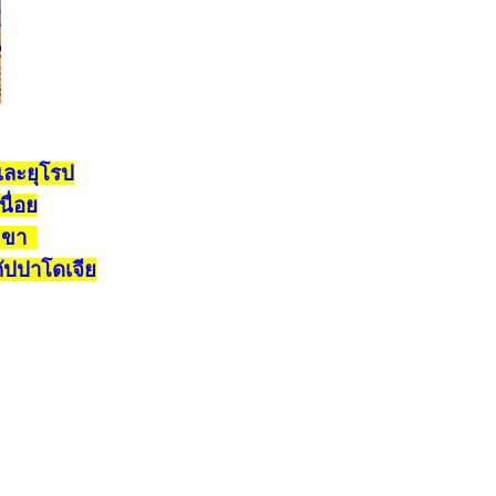
เละยุโรป
นื่อย
1 ขา
คัปปาโดเจีย