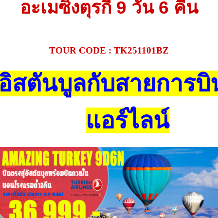
อะเมซิ่งตุรกี 9 วัน 6 คืน
TOUR CODE : TK251101BZ
่อิสตันบูลกับสายการบิ
แอร์ไลน์