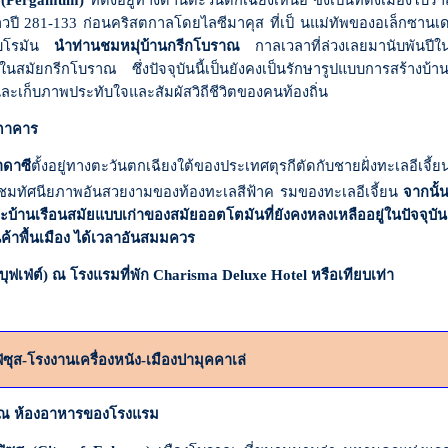
(
Pergamum)
ที่ตั้งอยู่ทางด้านตะวันตกเฉียงเหนือ ซึ่งเป็นที่ตั้งเมือ
าวปี
281-133
ก่อนคริสตกาลโดยไลซีมาคุส ที่เป็ นแม่ทัพของอเล็กซานเ
ับโรมัน
นำท่านชมหมุ่บ้านกรีกโบราณ
กาลเวลาที่ล่วงเลยมานับพันปีในอ
ล้วในสมัยกรีกโบราณ ซึ่งปัจจุบันนี้เป็นยังคงเป็นรักษารูปแบบการสร้
และเก็บภาพประทับใจและสัมผัสวิถีชีวิตของคนท้องถิ่น
ตตาคาร
าดาซี
ตั้งอยู่ทางตะวันตกเฉียงใต้ของประเทศตุรกีตัดกับชายฝั่งทะเลอีเจี้ยน
้ชมทัศนียภาพอันสวยงามของท้องทะเลสีฟ้าค
รมของทะเลอีเจี้ยน
จากนั้น
้านเรือนสมัยแบบเก่าของสมัยออตโตมันที่ยังคงหลงเหลืออยู่ในปัจจุบ
ค้าพื้นเมือง ได้เวลาอันสมมควร
่ต์) ณ โรงแรมที่พัก
Charisma Deluxe Hotel
หรือเทียบเท่า
ิซุส-โรงงานเครื่องหนัง-เมืองปามุคคาเล่
ห้องอาหารของโรงแรม