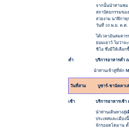
จากนั้นนำท่านช
สถาปัตยกรรมของ
สวยงาม นาฬิกาทุกเร
วันที่ 10 พ.ย. ค.ศ
ได้เวลาอันสมควร
ย่อมเยาว์ ไม่ว่าจ
ชิโอ ซึ่งมีให้เลือ
ค่ำ บริการอาหารค่ำ ณ 
นำท่านเข้าสู่ที่พัก
M
วันที่
สาม
บูซาร์
-
ชานัคคาเล
เช้า บริการอาหารเช้า ณ 
นำท่านเดินทางสู่
เ
ประเทศและเมืองนี
จักรออตโตมาน ตั้ง