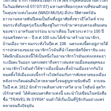
โลกใหม่ จากการตัดสินโดยการโหวตจากบุคคลนับล้านทั่วโลก
ในวันมหัศจรรย์ 07/ 07/ 07) มหานครสีดอกกุหลาบที่ซ่อนตัวอยู่
ในหุบเขาแห่งโมเสส (WADI MUSA) มีประวัติศาสตร์อัน
ยาวนานหลายพันปีเคยเป็นถิ่นที่อยู่อาศัยทั้งชาวอีโดไมท์ จวบ
จนกระทั่งถึงยุครุ่งเรืองเฟื่องฟูในการเข้ามาครอบครองดินแดน
ของชาว อาหรับเผ่าเร่ร่อน นาบาเทียน ในช่วงระหว่าง 100 ปี
ก่อนคริสตกาล – ปี ค.ศ 100 และได้เข้ามาสร้างอาณาจักร,
บ้านเมือง ฯลฯ จนกระทั่งในปีค.ศ. 106 นครแห่งนี้ตกอยู่ภายใต้
การปกครองของอาณาจักรโรมันที่นำโดยกษัตริย์ทราจัน และ
ได้ผนึกเมืองแห่งนี้ให้เป็นหนึ่งในอาณาจักรโรมันแห่งแหลมอา
ระเบียตะวันออก นครเพตราถึงคราวล่มสลายเมื่อหมดยุคของ
อาณาจักรโรมันทำให้ชาวเมืองนั้นละทิ้งบ้านเมืองจากกันไป
หมดทิ้งให้เมืองแห่งนี้รกร้างไปพร้อมกับการพังทลายของเมือง
หลังจากเกิดแผ่นดินไหวหลายครั้งจนสูญหายนับพันปี จวบจน
ในปี ค.ศ. 1812 นักสำรวจเส้นทางชาวสวิส นาย โจฮันน์ ลุดวิก
เบิร์กฮาดท์ ได้ค้นพบนครศิลาแห่งนี้ และนำไปเขียนในหนังสือ
ชื่อ “TRAVEL IN SYRIA” จนทำให้เริ่มเป็นที่รู้จักกันอย่างแพร่
หลายจนถึงปัจจุบัน