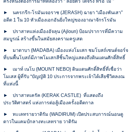
ครั้งหนึ่งต้องการมาทดลองว่า “ ลอยตัว ได้จริง หรือ ไม่ ”
►
นครกรีก-โรมันเจอราช (JERASH) ฉายา “เมืองพันเสา”
อดีต 1 ใน 10 หัวเมืองเอกอันยิ่งใหญ่ของอาณาจักรโรมัน
►
ปราสาทแห่งเมืองอัจลุน (Ajloun) ป้อมปราการที่มีความ
สมบูรณ์ สร้างขึ้นในสมัยสงครามครูเสด
►
มาดาบา (MADABA) เมืองแห่งโมเสก ชมโบสถ์เซนต์จอร์จ
ที่บนพื้นโบสถ์มีภาพโมเสกสีชิ้นใหญ่แสดงถึงดินแดนศักดิ์สิทธิ์
►
เมาท์ เนโบ (MOUNT NEBO) ดินแดนศักดิ์สิทธิ์ที่เชื่อว่า
โมเสส ผู้ที่รับ “บัญญัติ 10 ประการจากพระเจ้าได้เสียชีวิตลงณ
ที่แห่งนี้
►
ปราสาทเครัค (KERAK CASTLE) ที่แสดงถึง
ประวัติศาสตร์ แห่งการต่อสู้เมืองครั้งอดีตกาล
►
ทะเลทรายวาดิรัม (WADIRUM) เปิดประสบการณ์นอนดู
ดาวในแคมป์กลางทะเลทราย วาดิรัม