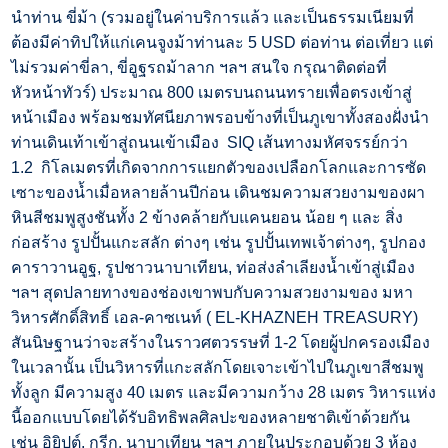
นำท่าน ขี่ม้า (รวมอยู่ในค่าบริการแล้ว และเป็นธรรมเนียมที่
ต้องมีค่าทิปให้แก่เคนจูงม้าท่านละ 5 USD ต่อท่าน ต่อเที่ยว แต่
ไม่รวมค่าขี่ลา, ขี่อูฐรถม้าลาก ฯลฯ สนใจ กรุณาติดต่อที่
หัวหน้าทัวร์) ประมาณ 800 เมตรบนถนนทรายเพื่อตรงเข้าสู่
หน้าเมือง พร้อมชมทัศนียภาพรอบข้างที่เป็นภูเขาทั้งสองฝั่งนำ
ท่านเดินเท้าเข้าสู่ถนนเข้าเมือง SIQ เส้นทางมหัศจรรย์กว่า
1.2 กิโลเมตรที่เกิดจากการแยกตัวของเปลือกโลกและการซัด
เซาะของน้ำเมื่อหลายล้านปีก่อน เดินชมความสวยงามของผา
หินสีชมพูสูงชันทั้ง 2 ข้างคล้ายกับแคนยอน น้อย ๆ และ สิ่ง
ก่อสร้าง รูปปั้นแกะสลัก ต่างๆ เช่น รูปปั้นเทพเจ้าต่างๆ, รูปกอง
คาราวานอูฐ, รูปชาวนาบาเทียน, ท่อส่งลำเลียงน้ำเข้าสู่เมือง
ฯลฯ สุดปลายทางของช่องเขาพบกับความสวยงามของ มหา
วิหารศักดิ์สิทธิ์ เอล-คาซเนท์ ( EL-KHAZNEH TREASURY)
สันนิษฐานว่าจะสร้างในราวศตวรรษที่ 1-2 โดยผู้ปกครองเมือง
ในเวลานั้น เป็นวิหารที่แกะสลักโดยเจาะเข้าไปในภูเขาสีชมพู
ทั้งลูก มีความสูง 40 เมตร และมีความกว้าง 28 เมตร วิหารแห่ง
นี้ออกแบบโดยได้รับอิทธิพลศิลปะของหลายชาติเข้าด้วยกัน
เช่น อิยิปต์, กรีก, นาบาเทียน ฯลฯ ภายในประกอบด้วย 3 ห้อง