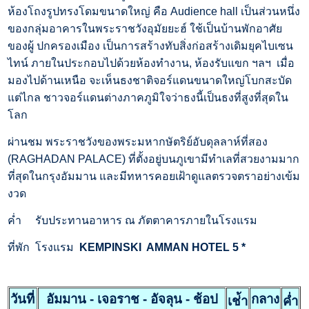
ห้องโถงรูปทรงโดมขนาดใหญ่ คือ Audience hall เป็นส่วนหนึ่ง
ของกลุ่มอาคารในพระราชวังอุมัยยะฮ์ ใช้เป็นบ้านพักอาศัย
ของผู้ ปกครองเมือง เป็นการสร้างทับสิ่งก่อสร้างเดิมยุคไบเซน
ไทน์ ภายในประกอบไปด้วยห้องทำงาน, ห้องรับแขก ฯลฯ เมื่อ
มองไปด้านเหนือ จะเห็นธงชาติจอร์แดนขนาดใหญ่โบกสะบัด
แต่ไกล ชาวจอร์แดนต่างภาคภูมิใจว่าธงนี้เป็นธงที่สูงที่สุดใน
โลก
ผ่านชม พระราชวังของพระมหากษัตริย์อับดุลลาห์ที่สอง
(RAGHADAN PALACE) ที่ตั้งอยู่บนภูเขามีทำเลที่สวยงามมาก
ที่สุดในกรุงอัมมาน และมีทหารคอยเฝ้าดูแลตรวจตราอย่างเข้ม
งวด
ค่ำ รับประทานอาหาร ณ ภัตตาคารภายในโรงแรม
ที่พัก โรงแรม
KEMPINSKI AMMAN HOTEL 5 *
วันที่
อัมมาน - เจอราช - อัจลุน - ช้อป
กลาง
เช่้า
ค่ำ