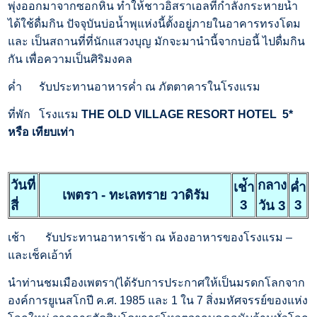
พุ่งออกมาจากซอกหิน ทำให้ชาวอิสราเอลที่กำลังกระหายน้ำ
ได้ใช้ดื่มกิน ปัจจุบันบ่อน้ำพุแห่งนี้ตั้งอยู่ภายในอาคารทรงโดม
และ เป็นสถานที่ที่นักแสวงบุญ มักจะมานำนี้จากบ่อนี้ ไปดื่มกิน
กัน เพื่อความเป็นศิริมงคล
ค่ำ รับประทานอาหารค่ำ ณ ภัตตาคารในโรงแรม
ที่พัก
โรงแรม
THE OLD VILLAGE RESORT HOTEL 5*
หรือ เทียบเท่า
วันที่
กลาง
เช่้า
ค่ำ
เพตรา - ทะเลทราย วาดิรัม
3
3
สี่
วัน 3
เช้า รับประทานอาหารเช้า ณ ห้องอาหารของโรงแรม –
และเช็คเอ้าท์
นำท่านชมเมืองเพตรา(ได้รับการประกาศให้เป็นมรดกโลกจาก
องค์การยูเนสโกปี ค.ศ. 1985 และ 1 ใน 7 สิ่งมหัศจรรย์ของแห่ง