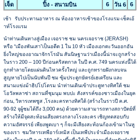
6
6
เจ็ด
ปิ้ง - สนามบิน
วัน 6
เช้า
รับประทานอาหาร ณ ห้องอาหารเช้าของโรงแรม-เช็คเอ้
าท์โรงแรม
นำท่านเดินทางสู่เมือง เจอราช ชม นครเจอราช (JERASH)
หรือ “เมืองพันเสา”เป็นอดีต 1 ใน 10 หัว เมืองเอกตะวันออกอัน
ยิ่งใหญ่ของอาณาจักรโรมัน สันนิษฐานว่าเมืองนี้น่าจะถูกสร้าง
ในราว 200 – 100 ปีก่อนคริสตกาล ในปี ค.ศ. 749 นครแห่งนี้ได้
ถูกทำลายโดยแผ่นดินไหวครั้งใหญ่ และถูกทรายฝังกลบจน
สูญหายไปเป็นนับพันปี ชม ซุ้มประตูกษัตรย์เฮเดรียน และ
สนามแข่งม้าฮิปโปโดรม นำท่านเดินเข้าประตูทางทิศใต้ ชม
โอวัลพลาซ่า สถานที่ชุมนุม พบปะ สังสรรค์ของชาวเมืองในยุค
ก่อน, วิหารเทพซูส ,โรงละครทางทิศใต้ (สร้างในราวปี ค.ศ.
90-92 จุผู้ชมได้ถึง 3,000 คน) ด้วยความสามารถทางสถาปัตย์ที่
สร้างให้มีจุดสะท้อนเสียงตรงกลางโรงละคร เชิญทดสอบกับ
ความอัศจรรย์ เพียงพูดเบา ๆ ก็จะมีเสียงสะท้อนก้องเข้ามาในหู
ของเรา ชมวิหารเทพีอาร์เทมิส เป็นเทพีประจำเมืองเจอราช