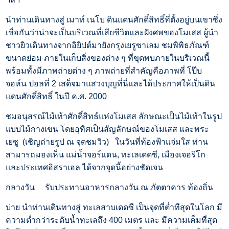
นำท่านเดินทางสู่ เมาท์ เนโบ ดินแดนศักดิ์สิทธิ์ที่ตั้งอยู่บนเขาซึ่ง
เชื่อกันว่าน่าจะเป็นบริเวณที่เสียชีวิตและฝังศพของโมเสส ผู้นำ
ชาวยิวเดินทางจากอิยิปต์มายังกรุงเยรูซาเลม ชมพิพิธภัณฑ์
ขนาดย่อม ภายในเก็บสิ่งของต่าง ๆ ที่ขุดพบภายในบริเวณนี้
พร้อมทั้งมีภาพถ่ายต่าง ๆ ภาพถ่ายที่สำคัญคือภาพที่ โป๊บ
จอห์น ปอลที่ 2 เสด็จมาแสวงบุญที่นี่และได้ประกาศให้เป็นดิน
แดนศักดิ์สิทธิ์ ในปี ค.ศ. 2000
ชมอนุสรณ์ไม้เท้าศักดิ์สิทธ์แห่งโมเสส ลักษณะเป็นไม้เท้าในรูป
แบบไม้กางเขน โดยอุทิศเป็นสัญลักษณ์ของโมเสส และพระ
เยซู (เชิญถ่ายรูป ณ จุดชมวิว) ในวันที่ท้องฟ้าแจ่มใส ท่าน
สามารถมองเห็น แม่น้ำจอร์แดน, ทะเลเดดซี, เมืองเจอริโก
และประเทศอิสราเอล ได้จากจุดนี้อย่างชัดเจน
กลางวัน
รับประทานอาหารกลางวัน ณ ภัตตาคาร ท้องถิ่น
บ่าย
นำท่านเดินทางสู่ ทะเลสาบเดดซี เป็นจุดที่ต่ำทีสุดในโลก มี
ความต่ำกว่าระดับน้ำทะเลถึง 400 เมตร และ มีความเค็มที่สุด