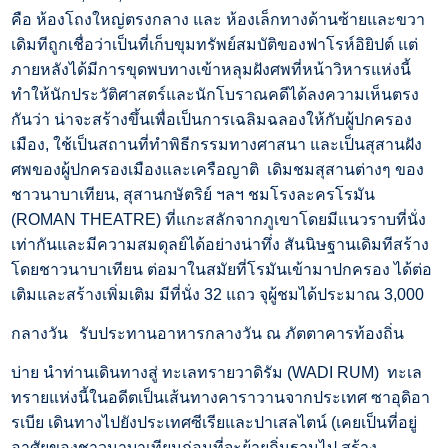
คือ ห้องโถงใหญ่ตรงกลาง และ ห้องเล็กทางด้านซ้ายและขวา
เดิมทีถูกเชื่อว่าเป็นที่เก็บขุมทรัพย์สมบัติของฟาโรห์อิยิปต์ แต่
ภายหลังได้มีการขุดพบทางเข้าหลุมฝังศพที่หน้าวิหารแห่งนี้
ทำให้นักประวัติศาสตร์และนักโบราณคดีได้ลงความเห็นตรง
กันว่า น่าจะสร้างขึ้นเพื่อเป็นการเฉลิมฉลองให้กับผู้ปกครอง
เมือง, ใช้เป็นสถานที่ทำพิธีกรรมทางศาสนา และเป็นสุสานฝัง
ศพของผู้ปกครองเมืองและเครือญาติ เดิมชมสุสานต่างๆ ของ
ชาวนาบาเทียน, สุสานกษัตริย์ ฯลฯ ชมโรงละครโรมัน
(ROMAN THEATRE) ที่แกะสลักจากภูเขาโดยมีแนวราบที่นั่ง
เท่ากันและมีความสมดุลย์ได้อย่างน่าทึ่ง สันนิษฐานเดิมทีสร้าง
โดยชาวนาบาเทียน ต่อมาในสมัยที่โรมันเข้ามาปกครอง ได้ต่อ
เติมและสร้างเพิ่มเติม มีที่นั่ง 32 แถว จุผู้ชมได้ประมาณ 3,000
กลางวัน
รับประทานอาหารกลางวัน ณ ภัตตาคารท้องถิ่น
บ่าย
นำท่านเดินทางสู่ ทะเลทรายวาดิรัม (WADI RUM) ทะเล
ทรายแห่งนี้ในอดีตเป็นเส้นทางคาราวานจากประเทศ ซาอุดิอา
รเบีย เดินทางไปยังประเทศซีเรียและปาเสลไตน์ (เคยเป็นที่อยู่
อาศัยของชาวนาบาเทียนก่อนที่จะย้ายถิ่นฐานไป สร้าง