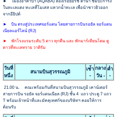
►
เมืองอาคาบา (AQABA) ล่องเรือยอร์ช ดำน้ำ ชมปะการัง
ในทะเลแดง ทะเลที่โมเสส แหวกน้ำทะเล เพื่อนำชาวยิวออก
จากอียิปต์
►
บิน ตรงสู่ประเทศจอร์แดน โดยสายการบินรอยัล จอร์แดน
เนียลแอร์ไลน์ (RJ)
►
พักโรงแรมระดับ 5 ดาว ทุกคืน และ พักมาร์เทียนโดม ดู
ดาวที่ทะเลทราย วาดิรัม
วันที่
กลาง
เช่้า
ค่ำ
สนามบินสุวรรณภูมิ
-
-
หนึ่ง
วัน -
21.00 น.
คณะพร้อมกันที่สนามบินสุวรรณภูมิ เคาน์เตอร์
สายการบิน รอยัล จอร์แดนเนียล (RJ) ชั้น 4 แถว ประตู 7 แถว
T พร้อมเจ้าหน้าที่และมัคคุเทศก์ของบริษัทฯ คอยให้การ
ต้อนรับ