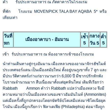
ค่ำ
รับประทานอาหาร ณ ภัตตาคารในโรงแรม
ที่พัก
โรงแรม MOVENPICK TALA BAY AQABA 5* หรือ
เทียบเท่า
วันที่
กลาง
เช่้า
ค่ำ
เมืองอาคาบา - อัมมาน
5
5
หก
วัน 5
เช้า
รับประทานอาหาร ณ ห้องอาหารเช้าของโรงแรม
นำท่านเดินทางสู่กรุงอัมมาน เมืองหลวงของอาณาจักรฮัชไมต์
ประเทศจอร์แดน เป็นเมืองสมัยใหม่ ตั้งอยู่บนภูเขาทั้ง 7 ลูก และ
มีประวัติศาสตร์เก่าแก่ยาวนานกว่า 6,000 ปี มีซากปรักหักพัง
โบราณจำนวนมาก สืบเนื่องมาตั้งแต่ยุคหินใหม่ เดิมทีเรียกว่า
Rabbath
Ammon คำว่า Rabbath แปลว่าเมืองหลวง จึงมี
ความหมายว่าเป็นเมืองหลวงของชาวอัมมันไนท์ (Ammonites)
แต่เมื่อครั้งที่ถูกปกครองโดยกษัตริย์ปโตเลมีแห่งมาซิโดเนียยุค
โรมัน เมืองนี้ถูกเรียกว่า ฟิลาเดเฟีย (Philadephia) ต่อมาจึงถูก