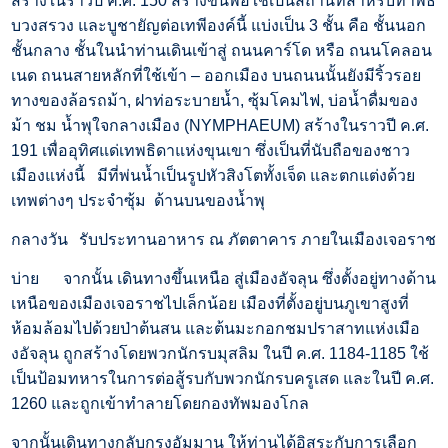
สร้างในราวปี ค.ศ. 150 สร้างขึ้นพื่อใช้เป็นสถานที่สำหรับทำพิธี
บวงสรวง และบูชายัญต่อเทพีองค์นี้ แบ่งเป็น 3 ชั้น คือ ชั้นนอก
ชั้นกลาง ชั้นในนำท่านเดินเข้าสู่ ถนนคาร์โด หรือ ถนนโคลอน
เนด ถนนสายหลักที่ใช้เข้า – ออกเมือง บนถนนนั้นยังมีริ้วรอย
ทางของล้อรถม้า, ฝาท่อระบายน้ำ, ซุ้มโคมไฟ, บ่อน้ำดื่มของ
ม้า ชม น้ำพุใจกลางเมือง (NYMPHAEUM) สร้างในราวปี ค.ศ.
191 เพื่ออุทิศแด่เทพธิดาแห่งขุนเขา ซึ่งเป็นที่นับถือของชาว
เมืองแห่งนี้ มีที่พ่นน้ำเป็นรูปหัวสิงโตทั้งเจ็ด และตกแต่งด้วย
เทพต่างๆ ประจำซุ้ม ด้านบนของน้ำพุ
กลางวัน
รับประทานอาหาร ณ ภัตตาคาร ภายในเมืองเจอราช
บ่าย จากนั้น เดินทางขึ้นเหนือ สู่เมืองอัจลุน ซึ่งตั้งอยู่ทางด้าน
เหนือของเมืองเจอราชไปเล็กน้อย เมืองที่ตั้งอยู่บนภูเขาสูงที่
ห้อมล้อมไปด้วยป่าต้นสน และต้นมะกอกชมปราสาทแห่งเมือ
งอัจลุน ถูกสร้างโดยพวกนักรบมุสลิม ในปี ค.ศ. 1184-1185 ใช้
เป็นป้อมทหารในการต่อสู้รบกับพวกนักรบครูเสด และในปี ค.ศ.
1260 และถูกเข้าทำลายโดยกองทัพมองโกล
จากนั้นเดินทางกลับกรุงอัมมาน ให้ท่านได้อิสระกับการเลือก