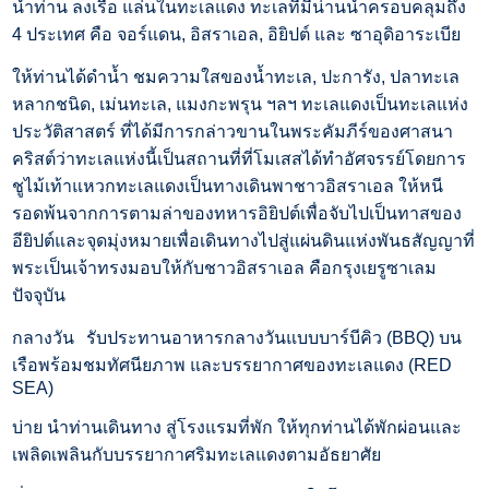
นำท่าน ลงเรือ แล่นในทะเลแดง ทะเลที่มีน่านน้ำครอบคลุมถึง
4 ประเทศ คือ จอร์แดน, อิสราเอล, อิยิปต์ และ ซาอุดิอาระเบีย
ให้ท่านได้ดำน้ำ ชมความใสของน้ำทะเล, ปะการัง, ปลาทะเล
หลากชนิด, เม่นทะเล, แมงกะพรุน ฯลฯ ทะเลแดงเป็นทะเลแห่ง
ประวัติสาสตร์ ที่ได้มีการกล่าวขานในพระคัมภีร์ของศาสนา
คริสต์ว่าทะเลแห่งนี้เป็นสถานที่ที่โมเสสได้ทำอัศจรรย์โดยการ
ชูไม้เท้าแหวกทะเลแดงเป็นทางเดินพาชาวอิสราเอล ให้หนี
รอดพ้นจากการตามล่าของทหารอิยิปต์เพื่อจับไปเป็นทาสของ
อียิปต์และจุดมุ่งหมายเพื่อเดินทางไปสู่แผ่นดินแห่งพันธสัญญาที่
พระเป็นเจ้าทรงมอบให้กับชาวอิสราเอล คือกรุงเยรูซาเลม
ปัจจุบัน
กลางวัน
รับประทานอาหารกลางวันแบบบาร์บีคิว (BBQ) บน
เรือพร้อมชมทัศนียภาพ และบรรยากาศของทะเลแดง (RED
SEA)
บ่าย
นำท่านเดินทาง สู่โรงแรมที่พัก ให้ทุกท่านได้พักผ่อนและ
เพลิดเพลินกับบรรยากาศริมทะเลแดงตามอัธยาศัย