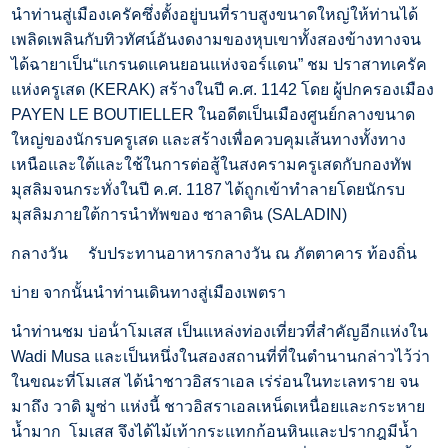
นำท่านสู่เมืองเครัคซึ่งตั้งอยู่บนที่ราบสูงขนาดใหญ่ให้ท่านได้
เพลิดเพลินกับทิวทัศน์อันงดงามของหุบเขาทั้งสองข้างทางจน
ได้ฉายาเป็น“แกรนดแคนยอนแห่งจอร์แดน” ชม ปราสาทเครัค
แห่งครูเสด (KERAK) สร้างในปี ค.ศ. 1142 โดย ผู้ปกครองเมือง
PAYEN LE BOUTIELLER ในอดีตเป็นเมืองศูนย์กลางขนาด
ใหญ่ของนักรบครูเสด และสร้างเพื่อควบคุมเส้นทางทั้งทาง
เหนือและใต้และใช้ในการต่อสู้ในสงครามครูเสดกับกองทัพ
มุสลิมจนกระทั่งในปี ค.ศ. 1187 ได้ถูกเข้าทำลายโดยนักรบ
มุสลิมภายใต้การนำทัพของ ซาลาดิน (SALADIN)
กลางวัน
รับประทานอาหารกลางวัน ณ ภัตตาคาร ท้องถิ่น
บ่าย
จากนั้นนำท่านเดินทางสู่เมืองเพตรา
นำท่านชม บ่อน้ําโมเสส เป็นแหล่งท่องเที่ยวที่สำคัญอีกแห่งใน
Wadi Musa และเป็นหนึ่งในสองสถานที่ที่ในตำนานกล่าวไว้ว่า
ในขณะที่โมเสส ได้นำชาวอิสราเอล เร่ร่อนในทะเลทราย จน
มาถึง วาดิ มูซ่า แห่งนี้ ชาวอิสราเอลเหน็ดเหนื่อยและกระหาย
น้ำมาก โมเสส จึงได้ไม้เท้ากระแทกก้อนหินและปรากฎมีน้ำ