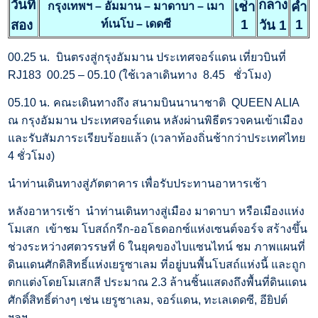
วันที่
กลาง
เช่้า
ค่ำ
กรุงเทพฯ – อัมมาน – มาดาบา – เมา
1
1
สอง
ท์เนโบ – เดดซี
วัน 1
00.25 น.
บินตรงสู่กรุงอัมมาน ประเทศจอร์แดน เที่ยวบินที่
RJ183 00.25 – 05.10 (ใช้เวลาเดินทาง 8.45 ชั่วโมง)
05.10 น.
คณะเดินทางถึง สนามบินนานาชาติ QUEEN ALIA
ณ กรุงอัมมาน ประเทศจอร์แดน หลังผ่านพิธีตรวจคนเข้าเมือง
และรับสัมภาระเรียบร้อยแล้ว (เวลาท้องถิ่นช้ากว่าประเทศไทย
4 ชั่วโมง)
นำท่านเดินทางสู่ภัตตาคาร เพื่อรับประทานอาหารเช้า
หลังอาหารเช้า นำท่านเดินทางสู่เมือง มาดาบา หรือเมืองแห่ง
โมเสก เข้าชม โบสถ์กรีก-ออโธดอกซ์แห่งเซนต์จอร์จ สร้างขึ้น
ช่วงระหว่างศตวรรษที่ 6 ในยุคของไบแซนไทน์ ชม ภาพแผนที่
ดินแดนศักดิสิทธิ์แห่งเยรูซาเลม ที่อยู่บนพื้นโบสถ์แห่งนี้ และถูก
ตกแต่งโดยโมเสกสี ประมาณ 2.3 ล้านชิ้นแสดงถึงพื้นที่ดินแดน
ศักดิ์สิทธิ์ต่างๆ เช่น เยรูซาเลม, จอร์แดน, ทะเลเดดซี, อียิปต์
ฯลฯ