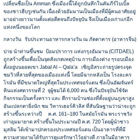
เปลี่ยนชื่อเป็น Amman ซึ่งเมืองนี้ได้ถูกบันทึกในคัมภีร์ไบเบิ้ล
ของชาวฮีบรูเช่นกัน เนื่องด้วยอัมมานเป็นเมืองที่มีผู้คนอาศัยอยู่
มาอย่างยาวนานตั้งแต่อดีตจนถึงปัจจุบัน จึงเป็นเมืองเก่าแก่อีก
แห่งหนึ่งของโลก
กลางวัน
รับประทานอาหารกลางวัน ณ ภัตตาคาร (อาหารจีน)
บ่าย
นำท่านขึ้นชม ป้อมปราการ แห่งกรุงอัมมาน (CITDAEL)
ถูกสร้างขึ้นเพื่อเป็นจุดสังเกตเหตุบ้าน การเมืองต่าง ๆรอบเมือง
ตั้งอยู่บนยอดเขา Jabal Al – Qala’a เชิญอิสระถ่ายรูปตรงจุด
ชมวิวที่สวยที่สุดของเมืองแห่งนี้ โดยมีฉากหลังเป็น โรงละคร
โรมัน ที่มีขนาดใหญ่ที่สุดในประเทศจอร์แดน ซึ่งเป็นอัฒจันทร์
หินแห่งศตวรรษที่ 2 จุผู้ชมได้ 6,000 คน ซึ่งในปัจจุบันใช้จัด
กิจกรรมเป็นครั้งคราว และ ตึกรามบ้านช่องที่ตั้งอยู่บนภูเขาสูง
อันแปลกตายิ่งนัก ชม วิหารเฮอร์คิวลิส ที่สันนิษฐานว่าน่าจะถูก
สร้างขึ้นระหว่างปี ค.ศ. 161–180 ในสมัยโรมัน พระราชวัง
เก่าอุมมายาด สร้างขึ้นในประมาณปี ค.ศ. 720 โดยผู้นำชาว
มุสลิม ได้เข้ามาปกครองประเทศจอร์แดน เป็นอาคารที่ที่มี
ความสวยงามได้รับการดูแลรักษาไว้อย่างดี ภายในมีอาคาร