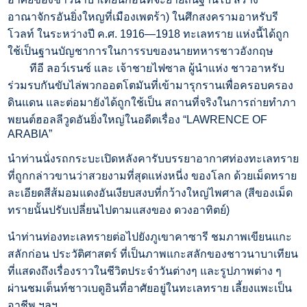
อาณาจักรอันยิ่งใหญที่เมืองเพตร้า) ในศึกสงครามอาหรับรี
โวลท์ ในระหว่าง
ปี ค.ศ. 1916—1918 ทะเลทราย แห่งนี้ได้ถูก
ใช้เป็นฐานบัญชาการในการรบของนายทหารชาวอังกฤษ
ทีอี ลอว์เรนซ์ และ เจ้าชายไฟซาล ผู้นำแห่ง ชาวอาหรับ
ร่วมรบกันขับไล่พวกออตโตมันที่เข้ามารุกรานเพื่อครอบครอง
ดินแดน และต่อมายังได้ถูกใช้เป็น สถานที่จริงในการถ่ายทำภา
พยนต์ฮอลลีวูดอันยิ่งใหญ่ในอดีตเรื่อง “LAWRENCE OF
ARABIA”
นำท่านนั่งรถกระบะเปิดหลังคารับบรรยาอากาศท่องทะเลทราย
ที่ถูกกล่าวขานว่าสวยงามที่สุดแห่งหนี่ง ของโลก ด้วยเม็ดทราย
ละเอียดสีส้มอมแดงอันเงียบสงบที่กว้างใหญ่ไพศาล (สีของเม็ด
ทรายนั้นปรับเปลี่ยนไปตามแสงของ ดวงอาทิตย์)
นำท่านท่องทะเลทรายต่อไปยังภูเขาคาซารี ชมภาพเขียนแกะ
สลักก่อน ประวัติศาสตร์ ที่เป็นภาพแกะสลักของชาวนาบาเทียน
ที่แสดงถึงเรื่องราวในชีวิตประจำวันต่างๆ และรูปภาพต่าง ๆ
ผ่านชมเต็นท์ชาวเบดูอินที่อาศัยอยู่ในทะเลทราย เลี้ยงแพะเป็น
อาชีพ ฯลฯ