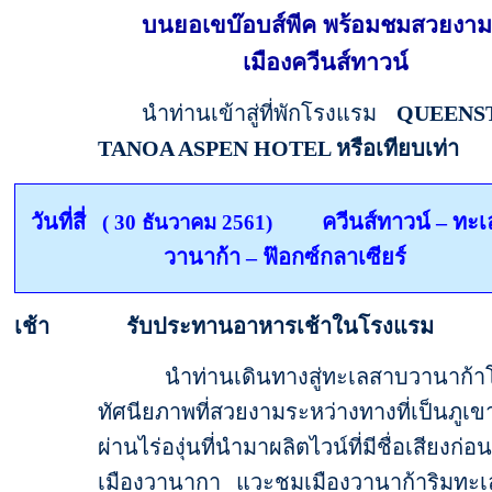
บนยอเขบ๊อบส์พีค พร้อมชมสวยงาม
เมืองควีนส์ทาวน์
นำท่านเข้าสู่ที่พักโรงแรม
QUEENS
TANOA ASPEN HOTEL
หรือเทียบเท่า
วันที่สี่
ควีนส์ทาวน์
–
ทะเ
( 30 ธันวาคม 2561)
วานาก้า – ฟ๊อกซ์กลาเซียร์
เช้า รับประทานอาหารเช้าในโรงแรม
นำท่านเดินทางสู่ทะเลสาบวานาก้า
ทัศนียภาพที่สวยงามระหว่างทางที่เป็นภูเขา
ผ่านไร่องุ่นที่นำมาผลิตไวน์ที่มีชื่อเสียงก่อ
เมืองวานากา แวะชมเมืองวานาก้าริมทะเล