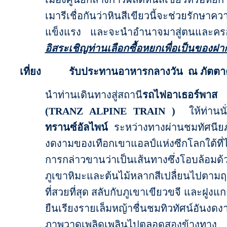
เมารีเชื่อกันว่าหินสีเขียวนี้จะช่วยรักษาค
แข็งแรง และจะนำอำนาจมาสู่ตนและคร
อิสระเชิญท่านเลือกซื้อหยกเพื่อเป็นของฝา
เที่ยง รับประทานอาหารกลางวัน ณ ภัตตา
นำท่านเดินทางสู่สถานี
รถไฟอาเธอร์พาส
(TRANZ A
LPINE TRAIN
)
ให้ท่านนั
ทรานซ์อัลไพน์
ระหว่างทางผ่านชมทัศนีย
งดงามของเทือกเขาแอลป์แห่งซีกโลกใต้ที่ไ
การกล่าวขานว่าเป็นเส้นทางซึ่งโอบล้อมด้
ภูเขาหิมะ
และต้นไม้หลากสีเปลื่ยนไปตามฤ
ที่สวยที่สุด
สลับกับภูเขาเขียวขจี และฝูงแก
ยืนเรียงรายเล็มหญ้าชื่นชมทิวทัศน์อันงดงา
ภาพวาดเพลิดเพลินไปตลอดสองข้างทาง