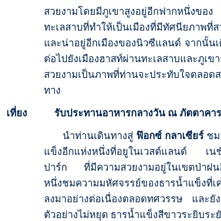
สวยงามโดยมีภูเขาสูงอยู่อีกฟากหนึ่งของ
ทะเลสาบที่ทำให้เป็นเมืองที่มีทัศนียภาพที่
และน่าอยู่อีกเมืองของนิวซีแลนด์ จากนั้น
ต่อไปยังเมืองฮาสท์ผ่านทะเลสาบและภูเขาสู
สวยงามเป็นภาพที่ท่านจะประทับใจตลอดส
ทาง
เที่ยง รับประทานอาหารกลางวัน ณ ภัตตาคา
นำท่านเดินทางสู่
ฟ๊อกซ์ กลาเซียร์
ชมธ
แข็งอีกแห่งหนึ่งที่อยูในเวสต์แลนด์ เน
ปาร์ก ที่มีความสวยงามอยู่ในเขตป่าฝนอ
หนึ่งชมความมหัศจรรย์ของธารน้ำแข็งที่เค
ลงมาอย่างต่อเนื่องตลอดทศวรรษ และยังเ
ตัวอย่างไม่หยุด ธารน้ำแข็งสีขาวระยิบระย