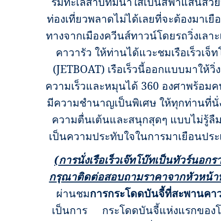
ริมทะเลสาบที่มีน้ำใสเป็นสีฟ้าแสนสวยท
ท่องเที่ยวพลาดไม่ได้เลยที่จะต้องมาเยื
ทางจากเมืองควีนส์ทาวน์โดยรถวิ่งเลาะ
คาวารัว ให้ท่านได้แวะชมเรือเร็วเจ็ท
(JETBOAT)
เรือเร็วนี้ออกแบบมาให้วิ่
ความเร็วและหมุนได้ 360 องศาพร้อมคน
มีความชำนาญเป็นพิเศษ ให้ทุกท่านที่นั่ง
ความตื่นเต้นและสนุกสุดๆ แบบไม่รู้ล
เป็นความประทับใจในการมาเยือนประเ
(การนั่งเรือเร็วเจ๊ทโบ๊ทเป็นทัวร์นอก
กรุณาติดต่อสอบถามราคาจากหัวหน้าทั
ผ่านชม
การกระโดดบันจี้ที่สะพานคาว
เป็นการ กระโดดบันจี้
แห่งแรกของโล