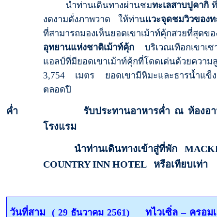
นำท่านเดินทางผ่านชม
ทะเลสาบปูคากิ
ที
งดงามดั่งภาพวาด ให้ท่าน
แวะจุดชมวิวของท
ที่สามารถมองเห็นยอดเขาเม้าท์คุ้กสวยที่สุดขอ
อุทยานแห่งชาติเม้าท์คุ้ก
บริเวณเทือกเขาเซาท
แอลป์ที่มียอดเขาเม้าท์คุ้กที่โดดเด่นด้วยความสู
3,754
เมตร ยอดเขามีหิมะและธารน้ำแข็ง
ตลอดปี
ค่ำ รับประทานอาหารค่ำ ณ ห้องอา
โรงแรม
นำท่านเดินทางเข้าสู่ที่พัก
MACK
COUNTRY INN HOTEL
หรือเทียบเท่า
วันที่สาม
ทไวเซิ่ล
–
ครอมเ
( 29 ธันวาคม 2561)