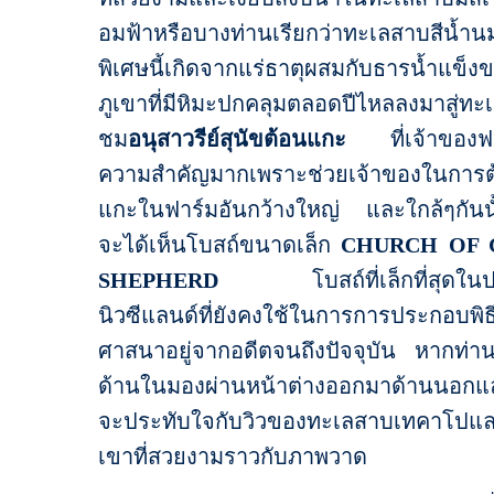
อมฟ้าหรือบางท่านเรียกว่าทะเลสาบสีน้
พิเศษนี้เกิดจากแร่ธาตุผสมกับธารน้ำแข็ง
ภูเขาที่มีหิมะปกคลุมตลอดปีไหลลงมาสู่ทะ
ชม
อนุสาวรีย์สุนัขต้อนแกะ
ที่เจ้าของฟา
ความสำคัญมากเพราะช่วยเจ้าของในการต
แกะในฟาร์มอันกว้างใหญ่ และใกล้ๆกันนั
จะได้เห็นโบสถ์ขนาดเล็ก
CHURCH OF
SHEPHERD
โบสถ์ที่เล็กที่สุดใ
นิวซีแลนด์ที่ยังคงใช้ในการการประกอบพิธ
ศาสนาอยู่จากอดีตจนถึงปัจจุบัน หากท่าน
ด้านในมองผ่านหน้าต่างออกมาด้านนอกแล
จะประทับใจกับวิวของทะเลสาบเทคาโปแ
เขาที่สวยงามราวกับภาพวาด