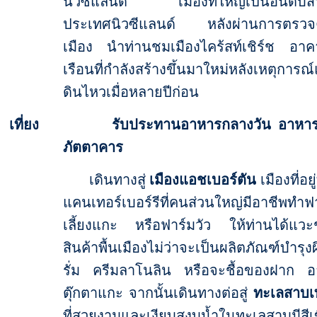
นิวซีแลนด์ เมืองที่ใหญ่เป็นอันดับ
ประเทศนิวซีแลนด์ หลังผ่านการตรวจ
เมือง นำท่านชมเมืองไคร้สท์เชิร์ช อาค
เรือนที่กำลังสร้างขึ้นมาใหม่หลังเหตุการณ์
ดินไหวเมื่อหลายปีก่อน
เที่ยง รับประทานอาหารกลางวัน อาหาร
ภัตตาคาร
เดินทางสู่
เมืองแอชเบอร์ตัน
เมืองที่อยู
แคนเทอร์เบอร์รีที่คนส่วนใหญ่มีอาชีพทำฟ
เลี้ยงแกะ หรือฟาร์มวัว ให้ท่านได้แวะช
สินค้าพื้นเมืองไม่ว่าจะเป็นผลิตภัณฑ์บำรุ
รั่ม ครีมลาโนลิน หรือจะชื้อของฝาก อา
ตุ๊กตาแกะ จากนั้นเดินทางต่อสู่
ทะเลสาบเ
ที่สวยงามและเงียบสงบน้ำในทะเลสาบมีสีเ