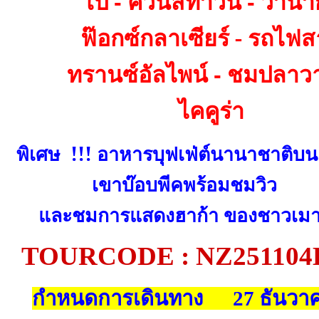
โป
ควีนส์ทาวน์
วานาก
-
-
ฟ๊อกซ์กลาเซียร์ - รถไฟ
ทรานซ์อัลไพน์
ชมปลาวา
-
ไคคูร่า
พิเศษ
!!!
อาหารบุฟเฟ่ต์นานาชาติบ
เขาบ๊อบพีคพร้อมชมวิว
และชมการแสดงฮาก้า ของชาวเมา
TOURCODE : NZ251104
กำหนดการเดินทาง 27 ธันวา