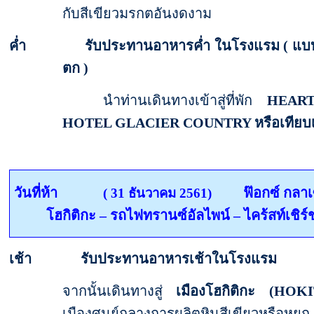
กับสีเขียวมรกตอันงดงาม
ค่ำ รับประทานอาหารค่ำ ในโรงแรม ( แบบ
ตก )
นำท่านเดินทางเข้าสู่ที่พัก
HEART
HOTEL GLACIER COUNTRY
หรือเทียบ
วันที่ห้า
ฟ๊อกซ์ กลาเ
( 31 ธันวาคม 2561)
โฮกิติกะ
–
รถไฟทรานซ์อัลไพน์ – ไคร้สท์เชิร์
เช้า รับประทานอาหารเช้าในโรงแรม
จากนั้นเดินทางสู่
เมืองโฮกิติกะ
(HOKI
เมืองศูนย์กลางการผลิตหินสีเขียวหรือหย