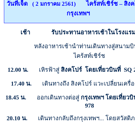
วันที่เจ็ด
ไคร้สท์เชิร์ช
–
สิงค
( 2 มกราคม 2561)
กรุงเทพฯ
เช้า
รับประทานอาหารเช้าในโรงแร
หลังอาหารเช้านำท่านเดินทางสู่สนามบิน
ไคร้สท์เชิร์ช
12.00
น.
เหิรฟ้าสู่
สิงคโปร์ โดยเที่ยวบินที่
SQ
17.40 น.
เดินทางถึง สิงคโปร์ แวะเปลี่ยนเครื่
18
.
45
น.
ออกเดินทางต่อสู่
กรุงเทพฯ โดยเที่ยวบิน
978
20
.
10
น.
เดินทางกลับถึงกรุงเทพฯ... โดยสวัสดิ