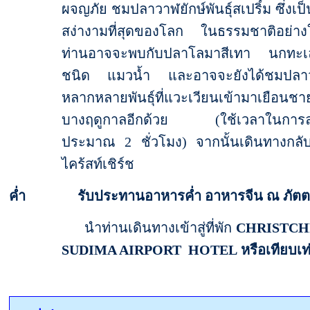
ผจญภัย ชมปลาวาฬยักษ์พันธุ์สเปริ์ม ซึ่งเป็นส
สง่างามที่สุดของโลก ในธรรมชาติอย่างใ
ท่านอาจจะพบกับปลาโลมาสีเทา นกทะ
ชนิด แมวน้ำ และอาจจะยังได้ชมปลา
หลากหลายพันธุ์ที่แวะเวียนเข้ามาเยือนชาย
บางฤดูกาลอีกด้วย (ใช้เวลาในการล่
ประมาณ 2 ชั่วโมง) จากนั้นเดินทางกลับส
ไคร้สท์เชิร์ช
ค่ำ รับประทานอาหารค่ำ อาหารจีน ณ ภัตต
นำท่านเดินทางเข้าสู่ที่พัก
CHRISTC
SUDIMA AIRPORT HOTEL
หรือเทียบเท