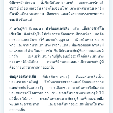
ที่มีภาพจำชัดเจน ทั้งซิดนีย์โอเปร่าเฮาส์ สะพานฮาร์เบอร์
ซิดนีย์ เมืองเมลเบิร์น เกรทโอเชียนโรด เกาะแทสมาเนีย ฟาร์ม
สัตว์พื้นเมือง ทะเลสาบ เทือกเขา และเมืองสวยบรรยากาศสงบ
ของนิวซีแลนด์
สำหรับผู้ที่กำลังมองหา
ทัวร์ออสเตรเลีย
หรือ
แพ็กเกจทัวร์โอ
เชียเนีย
สิ่งสำคัญไม่ใช่เพียงการเลือกสถานที่ท่องเที่ยว แต่คือ
การออกแบบเส้นทางให้เหมาะกับฤดูกาล เมืองต้นทาง–ปลาย
ทาง และจำนวนวันเดินทาง เพราะแต่ละเมืองของออสเตรเลียมี
คาแรกเตอร์ต่างกันมาก เช่น ซิดนีย์เหมาะกับผู้ที่อยากชมแลนด์
มาร์ก เมลเบิร์นเหมาะกับผู้ที่ชอบเมืองมีสไตล์และเส้นทาง
ธรรมชาติใกล้เคียง ส่วนเพิร์ธและแทสมาเนียเหมาะกับผู้ที่
ต้องการบรรยากาศต่างออกไป
ข้อมูลออสเตรเลีย
ที่นักเดินทางควรรู้ คือออสเตรเลียเป็น
ประเทศขนาดใหญ่ จึงมีหลายเขตเวลาและมีลักษณะอากาศ
แตกต่างกันในแต่ละรัฐ การเลือกช่วงเวลาเดินทางจึงมีผลต่อ
ประสบการณ์โดยรวมมาก เช่น บางเส้นทางเหมาะกับฤดูใบไม้
ผลิที่ดอกไม้สวย บางเส้นทางเหมาะกับฤดูร้อนเพื่อชมชายฝั่ง
ทะเลและธรรมชาติ และบางเส้นทางจะมีเสน่ห์มากในช่วง
อากาศเย็น