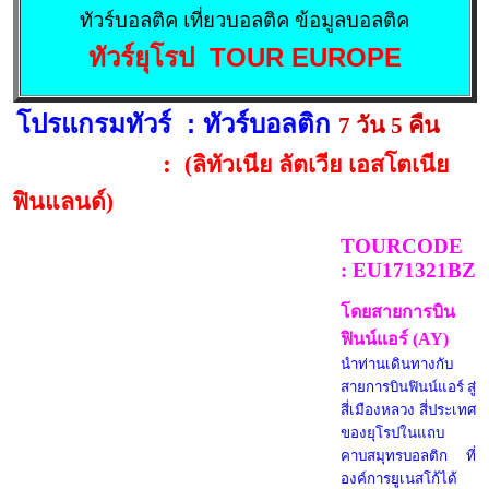
ทัวร์บอลติค เที่ยวบอลติค ข้อมูลบอลติค
ทัวร์ยุโรป TOUR EUROPE
โปรแกรมทัวร์
:
ทัวร์บอลติก
7 วัน 5 คืน
:
(ลิทัวเนีย ลัตเวีย เอสโตเนีย
ฟินแลนด์)
TOURCODE
:
EU171321BZ
โดยสายการบิน
ฟินน์แอร์ (AY)
นำท่านเดินทางกับ
สายการบินฟินน์แอร์ สู่
สี่เมืองหลวง สี่ประเทศ
ของยุโรปในแถบ
คาบสมุทรบอลติก ที่
องค์การยูเนสโก้ได้