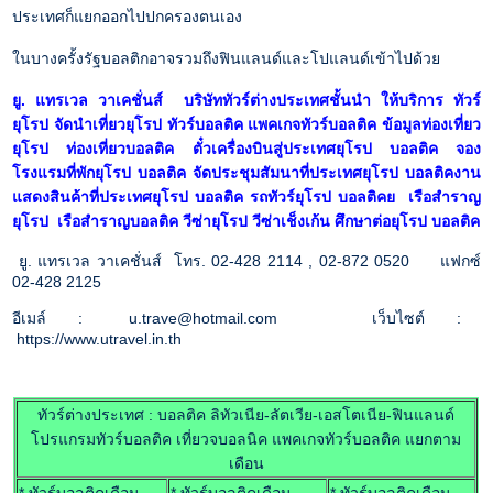
ประเทศก็แยกออกไปปกครองตนเอง
ในบางครั้งรัฐบอลติกอาจรวมถึงฟินแลนด์และโปแลนด์เข้าไปด้วย
ยู. แทรเวล วาเคชั่นส์ บริษัททัวร์ต่างประเทศชั้นนำ ให้บริการ ทัวร์
ยุโรป จัดนำเที่ยวยุโรป ทัวร์บอลติค แพคเกจทัวร์บอลติค ข้อมูลท่องเที่ยว
ยุโรป ท่องเที่ยวบอลติค ตั๋วเครื่องบินสู่ประเทศยุโรป บอลติค จอง
โรงแรมที่พักยุโรป บอลติค จัดประชุมสัมนาที่ประเทศยุโรป บอลติคงาน
แสดงสินค้าที่ประเทศยุโรป บอลติค รถทัวร์ยุโรป บอลติคย เรือสำราญ
ยุโรป เรือสำราญบอลติค วีซ่ายุโรป วีซ่าเช็งเก้น ศึกษาต่อยุโรป บอลติค
ยู. แทรเวล วาเคชั่นส์ โทร. 02-428 2114 , 02-872 0520 แฟกซ์
02-428 2125
อีเมล์ : u.trave@hotmail.com เว็บไซต์ :
https://www.utravel.in.th
ทัวร์ต่างประเทศ : บอลติค ลิทัวเนีย-ลัตเวีย-เอสโตเนีย-ฟินแลนด์
โปรแกรมทัวร์บอลติค เที่ยวจบอลนิค แพคเกจทัวร์บอลติค แยกตาม
เดือน