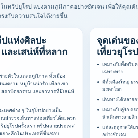
ในทวีปยุโรป แบ่งตามภูมิภาคอย่างชัดเจน เพื่อให้คุณค
ตรงกับความสนใจได้ง่ายขึ้น
ีปแห่งศิลปะ
จุดเด่นขอ
และเสน่ห์ที่หลาก
เที่ยวยุโร
เหมาะกับทั้งทริป
เฉพาะทาง
าะตัวในแต่ละภูมิภาค ทั้งเมือง
มีทั้งเมืองใหญ่ ธ
นงดงาม หมู่บ้านน่ารัก เทือกเขา
มรดกโลก
 สถาปัตยกรรม และอาหารที่มีเสน่ห์
เดินทางได้หลายอ
เหมาะกับคู่รัก คร
ะเทศต่าง ๆ ในยุโรปอย่างเป็น
นักเดินทางสายลึก
้คุณสำรวจเส้นทางท่องเที่ยวได้สะดวก
ทริปยุโรปครั้งแรก ทริปหลายประเทศ
แต่ละฤดูกาลให้บร
เจาะลึกในประเทศที่ชื่นชอบ
อย่างชัดเจน