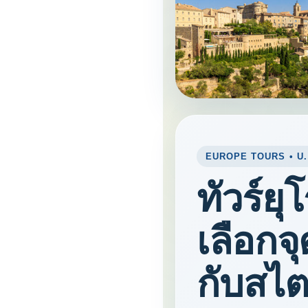
EUROPE TOURS • U
ทัวร์ยุ
เลือกจ
กับสไต