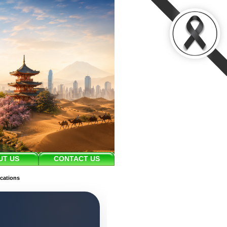
UT US
CONTACT US
acations