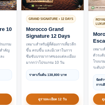
GRAND SIGNATURE • 12 DAYS
ROYAL
LUXU
re 10
Morocco Grand
Moro
Signature 12 Days
Esca
โปรแกรม
เหมาะสำหรับผู้ที่ต้องการเที่ยวลึก
เหมาะสำ
งสำคัญ
ขึ้น ครบขึ้น และมีเวลาในการ
ตัวระด
และ
ซึมซับบรรยากาศของแต่ละเมือง
โรงแรม
มากกว่าโปรแกรม 10 วัน
ระดับป
ราคาเริ่มต้น 138,800 บาท
จัดท
การเด
ดูรายละเอียด 12 วัน
ด