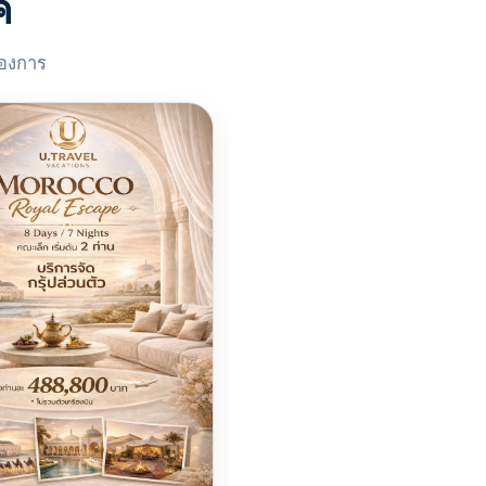
ค
้องการ