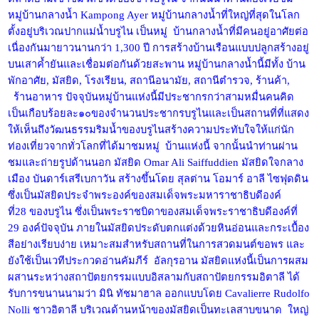
หมู่บ้านกลางน้ำ Kampong Ayer หมู่บ้านกลางน้ำที่ใหญ่ที่สุดในโลก
ตั้งอยู่บริเวณปากแม่น้ำบรูไน เป็นหมู่ บ้านกลางน้ำที่มีคนอยู่อาศัยต่อ
เนื่องกันมายาวนานกว่า 1,300 ปี การสร้างบ้านเรือนแบบปลูกสร้างอยู่
บนเสาค้ำยันและเชื่อมต่อกันด้วยสะพาน หมู่บ้านกลางน้ำนี้มีทั้ง บ้าน
พักอาศัย, มัสยิด, โรงเรียน, สถานีอนามัย, สถานีตำรวจ, ร้านค้า,
ร้านอาหาร ปัจจุบันหมู่บ้านแห่งนี้มีประชากรกว่าสามหมื่นคนคิด
เป็นเกือบร้อยละ๑๐ของจำนวนประชากรบรูไนและเป็นสถานที่ที่แสดง
ให้เห็นถึงวัฒนธรรมริมน้ำของบรูไนสร้างความประทับใจให้แก่นัก
ท่องเที่ยวจากทั่วโลกที่ได้มาชมหมู่ บ้านแห่งนี้ จากนั้นนำท่านผ่าน
ชมและถ่ายรูปด้านนอก มัสยิด Omar Ali Saiffuddien มัสยิดใจกลาง
เมือง บันดาร์เสรีเบกาวัน สร้างขึ้นโดย สุลต่าน โอมาร์ อาลี ไซฟุดดิน
ซึ่งเป็นมัสยิดประจำพระองค์ของสมเด็จพระมหาราชาธิบดีองค์
ที่28 ของบรูไน ซึ่งเป็นพระราชบิดาของสมเด็จพระราชาธิบดีองค์ที่
29 องค์ปัจจุบัน ภายในมัสยิดประดับตกแต่งด้วยหินอ่อนและกระเบื้อง
สีอย่างเรียบง่าย เหมาะสมสำหรับสถานที่ในการสวดมนต์ขอพร และ
ยังใช้เป็นเวทีประกวดอ่านคัมภีร์ อัลกุรอาน มัสยิดแห่งนี้เป็นการผสม
ผสานระหว่างสถาปัตยกรรมแบบอิสลามกับสถาปัตยกรรมอิตาลี ได้
รับการขนานนามว่า มินิ ทัชมาฮาล ออกแบบโดย Cavalierre Rudolfo
Nolli ชาวอิตาลี บริเวณด้านหน้าของมัสยิดเป็นทะเลสาบขนาด ใหญ่