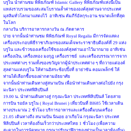
บรูไน นำท่านชม พิพิธภัณฑ์ Islamic Gallery พิพิธภัณฑ์แห่งนี้เป็น
แหล่งรวบรวมของสะสมโบราณล้ำค่าขององค์สุลต่านจากประเทศ
มุสลิมทั่วโลกมาแสดงไว้ อาทิเช่น คัมภีร์อัลกุระอาน ขนาดเล็กที่สุด
ในโลก
กลางวัน บริการอาหารกลางวัน ณ ภัตตาคาร
บ่าย จากนั้นนำท่านชม พิพิธภัณฑ์ Royal Regalia มีการจัดแสดง
เครื่องประกอบพิธีราชาภิเษกของสมเด็จพระราชาธิบดีองค์ที่ 29 แห่ง
บรูไน และข้าวของเครื่องใช้ขององค์สุลต่านเอาไว้มากมาย อาทิเช่น
เครื่องเงิน, เครื่องทอง มงกุฎ เครื่องราชย์ และเครื่องบรรณาการจาก
ประเทศต่างๆ รวมทั้งของขวัญจากผู้นำประเทศต่าง ๆ ที่ถวายแด่องค์
สุลต่านแห่งบรูไน ให้ท่านอิสระช้อปปิ้งที่ ยาย่าซัน คอมเพล็กซ์ ให้
ท่านได้เลือกซื้อของฝากตามอัธยาศัย
จากนั้นนำท่านเดินทางสู่สนามบิน เพื่อนำท่านเดินทางต่อไปยัง กรุง
มะนิลา ประเทศฟิลิปปินส์
19.00 น. นำท่านเดินทางสู่ กรุงมะนิลา ประเทศฟิลิปปินส์ โดยสาย
การบิน รอยัล บรูไน ( Royal Brunei ) เที่ยวบินที่ BI685 ใช้เวลาเดิน
ทางประมาณ 2 ชั่วโมง บริการอาหารและเครื่องดื่มบนเครื่อง
21.05 เดินทางถึง สนามบิน นินอย อาเกียโน่ กรุงมะนิลา ประเทศ
ฟิลิปปินส์ เวลาท้องถิ่นเร็วกว่าประเทศไทย 1 ชั่วโมง (เพื่อความ
สะดวกในการนัดหมาย กรุณาปรับนาฬิกาของท่านเป็นเวลาท้องถิ่น)