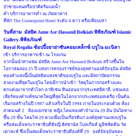
ป่าชายเลนหรือป่าติดริมแม่น้ำ
ค่ำ บริการอาหารค่ำ ณ ภัตตาคาร
ที่พัก The Centerpoint Hotel ระดับ 4 ดาว หรือเทียบเท่า
วันที่สาม มัสยิด Jame Asr Hassanil Bolkiah พิพิธภัณฑ์ Islamic
Gallery-พิพิธภัณฑ์
Royal Regalia-ช้อปปิ้งยาย่าซันคอมเพล็กซ์-บรูไน-มะนิลา
เช้า บริการอาหารเช้า ณ โรงแรม
จากนั้นนำท่านชม มัสยิด Jame Asr Hassanil Bolkiah สร้างขึ้นใน
โอกาสฉลอง 25 ปี แห่งการครองราชย์ของสุลต่านองค์ปัจจุบัน มัสยิด
ทองคำแห่งนี้เป็นมัสยิดแห่งชาติของบรูไน และมีสถาปัตยกรรม
สวยงามที่สุดในบรูไน โดยมีการนำเข้า วัสดุในการก่อสร้างและ
ตกแต่งมาจากทั่วโลก อาทิเช่น หินอ่อนจากประเทศอิตาลี, แชนเดอ
เลียร์ทองคำแท้ขนาดใหญ่ที่สุดในโลกจากประเทศออสเตรีย เป็นต้น
เริ่มก่อสร้างในปี 1987 แล้วเสร็จในปี 1994 ภายในประกอบด้วย ห้อง
สวดมนต์ 2 ห้องแยกชาย หญิง,โดมทองคำจำนวน 29 อัน บันไดทาง
ขึ้น 29 ขั้น โคมไฟ 29 ดวงเพื่อเป็นเกียรติแก่ องค์สุลต่านแห่งบรูไน
หรือสมเด็จพระราชาธิบดีฮัจญี ฮัสซานัล โบลเกียห์ มูอิซซัดดิน วัด
เดาละห์ ซึ่งเป็นสมเด็จพระราชาธิบดีองค์ที่ 29 องค์ปัจจุบันของ