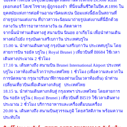
ของทหารสเปน ปัจจุบันเป็นอนุสรณ์สถานที่ระลึกถึง Dr.Jose Rizal
(ดอกเตอร์ โฮเซ่ ไรซาล) ผู้ถูกจองจำ ที่นี่จนสิ้นชีวิตในปีค.ศ.1896 ใน
ยุคสมัยแห่งการต่อต้านอาณานิคมสเปน ป้อมแห่งนี้ยังเป็นสถานที่
ถ่ายรูปงานแต่งงาน ที่บ่าวสาวจะนิยมมาถ่ายรูปแต่งงานที่นี่อีกด้วย
กลางวัน บริการอาหารกลางวัน ณ ภัตตาคาร
จากนั้นนำท่านเดินทางสู่ สนามบิน นินอย อาเกียโน่ เพื่อนำท่านเดิน
ทางต่อไปยัง กรุงบันดาเสรีเบกาวัน ประเทศบรูไน
15.00 น. นำท่านเดินทางสู่ กรุงบันดาเสรีเบกาวัน ประเทศบรูไน โดย
สายการบิน รอยัล บรูไน ( Royal Brunei ) เที่ยวบินที่ BI684 ใช้เวลา
เดินทางประมาณ 2 ชั่วโมง
17.10 น. เดินทางถึง สนามบิน Brunei International Airport ประเทศ
บรูไน เวลาท้องถิ่นเร็วกว่าประเทศไทย 1 ชั่วโมง (เพื่อความสะดวกใน
การนัดหมาย กรุณาปรับนาฬิกาของท่านเป็นเวลาท้องถิ่น) นำท่าน
เปลี่ยนเที่ยวบินเพื่อเดินทางกลับสู่ ประเทศไทย
18.15 น. นำท่านเดินทางกลับสู่ กรุงเทพฯ ประเทศไทย โดยสายการ
บิน รอยัล บรูไน ( Royal Brunei ) เที่ยวบินที่ BI519 ใช้เวลาเดินทาง
ประมาณ 2 ชั่วโมง บริการอาหารและเครื่องดื่มบนเครื่อง
20.00 น. เดินทางถึง สนามบินสุวรรณภูมิ โดยสวัสดิภาพ พร้อมความ
ประทับใจ