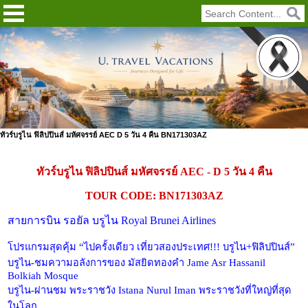
ทัวร์บรูไน ฟิลิปปินส์ มหัศจรรย์ AEC D 5 วัน 4 คืน BN171303AZ
ทัวร์บรูไน ฟิลิปปินส์ มหัศจรรย์ AEC - D 5 วัน 4 คืน
TOUR CODE: BN171303AZ
สายการบิน รอยัล บรูไน Royal Brunei Airlines
โปรแกรมสุดคุ้ม “ไปครั้งเดียว เที่ยวสองประเทศ!!! บรูไน+ฟิลิปปินส์”
บรูไน-ชมความอลังการของ มัสยิดทองคำ Jame Asr Hassanil
Bolkiah Mosque
บรูไน-ผ่านชม พระราชวัง Istana Nurul Iman พระราชวังที่ใหญ่ที่สุด
ในโลก