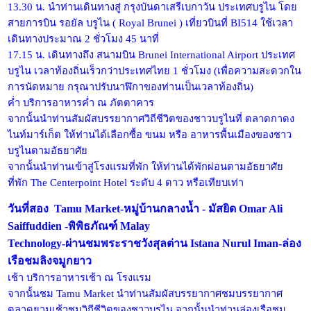
13.30 น. นำท่านเดินทางสู่ กรุงบันดาเสรีเบกาวัน ประเทศบรูไน โดย
สายการบิน รอยัล บรูไน ( Royal Brunei ) เที่ยวบินที่ BI514 ใช้เวลา
เดินทางประมาณ 2 ชั่วโมง 45 นาที่
17.15 น. เดินทางถึง สนามบิน Brunei International Airport ประเทศ
บรูไน เวลาท้องถิ่นเร็วกว่าประเทศไทย 1 ชั่วโมง (เพื่อความสะดวกใน
การนัดหมาย กรุณาปรับนาฬิกาของท่านเป็นเวลาท้องถิ่น)
ค่ำ บริการอาหารค่ำ ณ ภัตตาคาร
จากนั้นนำท่านสัมผัสบรรยากาศวิถีชีวิตของชาวบรูไนที่ ตลาดกาดง
ไนท์มาร์เก็ต ให้ท่านได้เลือกซื้อ ขนม หรือ อาหารพื้นเมืองของชาว
บรูไนตามอัธยาศัย
จากนั้นนำท่านเข้าสู่โรงแรมที่พัก ให้ท่านได้พักผ่อนตามอัธยาศัย
ที่พัก The Centerpoint Hotel ระดับ 4 ดาว หรือเทียบเท่า
วันที่สอง Tamu Market-หมู่บ้านกลางน้ำ - มัสยิด Omar Ali
Saiffuddien -พิพิธภัณฑ์ Malay
Technology-ผ่านชมพระราชวังสุลต่าน Istana Nurul Iman-ล่อง
เรือชมลิงจมูกยาว
เช้า บริการอาหารเช้า ณ โรงแรม
จากนั้นชม Tamu Market นำท่านสัมผัสบรรยากาศชมบรรยากาศ
ตลาดยามเช้าชมวิถีชีวิตของชาวบรูไน จากนั้นนำท่านล่องเรือชม