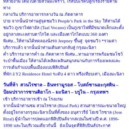
ที่สวยงาม เต็มไปด้วยสวนมะพร้าว, ไร่สัปปะรดปลูกเรียงรายตาม
ทาง
กลางวัน บริการอาหารกลางวัน ณ ภัตตาคาร
บ่าย จากนั้นนำท่านสู่จุดชมวิว People’s Park in the Sky ให้ท่านได้
ชมวิว ภูเขาไฟตาอัล (Taal Vocano) เป็นภูเขาไฟที่มีขนาดเล็กและตั้ง
อยู่กลางทะเลสาบตาไกไต และเมืองตาไกไตแบบ 360 องศา
พิเศษ...ให้ท่านได้ทดลองนั่งรถ Jeepney ขึ้นสู่ จุดชมวิว *รวมค่า
บริการแล้ว จากนั้นนำท่านเดินทางกลับสู่ กรุงมะนิลา
ค่ำ บริการอาหารค่ำ ณ ภัตตาคาร พิเศษ...ทานอาหารพร้อมชมโชว์
ระบำพื้นเมือง ให้ท่านได้เพลิดเพลินสนุกสนานกับการร้องเพลงและ
การเต้นรำแบบพื้นเมืองแบบฟิลิปปินส์
ที่พัก ã Y2 Residence Hotel ระดับ 4 ดาว หรือเทียบเท่า, เมืองมะนิลา
วันที่ห้า สวนไรซาล – อินทรามูรอส – โบสถ์ซานอะกุสติน –
ป้อมปราการซานติอาโก – มะนิลา – บรูไน – กรุงเทพฯ
เช้า บริการอาหารเช้า ณ โรงแรม
จากนั้นนำท่านชม สวนไรซาล (Rizal Park) สวนสาธารณะขนาดใหญ่
ตั้งอยู่ใจกลางกรุงมะนิลาเป็นที่ตั้งของ อนุสาวรีย์ โฮเซ่ ไรซาล (Jose
Rizal) ผู้นำในการปลดแอกฟิลิปปินส์จากสเปนในช่วงปี ค.ศ. 1896-
1898 และในบริเวณเดียวกันนี้ ยังเป็นจุดที่ฟิลิปปินส์ประกาศ