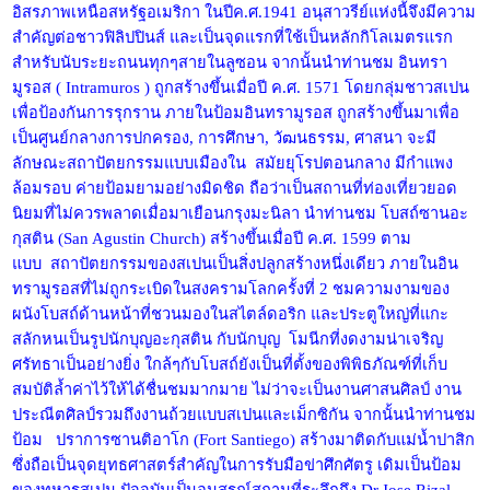
อิสรภาพเหนือสหรัฐอเมริกา ในปีค.ศ.1941 อนุสาวรีย์แห่งนี้จึงมีความ
สำคัญต่อชาวฟิลิปปินส์ และเป็นจุดแรกที่ใช้เป็นหลักกิโลเมตรแรก
สำหรับนับระยะถนนทุกๆสายในลูซอน จากนั้นนำท่านชม อินทรา
มูรอส ( Intramuros ) ถูกสร้างขึ้นเมื่อปี ค.ศ. 1571 โดยกลุ่มชาวสเปน
เพื่อป้องกันการรุกราน ภายในป้อมอินทรามูรอส ถูกสร้างขึ้นมาเพื่อ
เป็นศูนย์กลางการปกครอง, การศึกษา, วัฒนธรรม, ศาสนา จะมี
ลักษณะสถาปัตยกรรมแบบเมืองใน สมัยยุโรปตอนกลาง มีกำแพง
ล้อมรอบ ค่ายป้อมยามอย่างมิดชิด ถือว่าเป็นสถานที่ท่องเที่ยวยอด
นิยมที่ไม่ควรพลาดเมื่อมาเยือนกรุงมะนิลา นำท่านชม โบสถ์ซานอะ
กุสติน (San Agustin Church) สร้างขึ้นเมื่อปี ค.ศ. 1599 ตาม
แบบ สถาปัตยกรรมของสเปนเป็นสิ่งปลูกสร้างหนึ่งเดียว ภายในอิน
ทรามูรอสที่ไม่ถูกระเบิดในสงครามโลกครั้งที่ 2 ชมความงามของ
ผนังโบสถ์ด้านหน้าที่ชวนมองในสไตล์ดอริก และประตูใหญ่ที่แกะ
สลักหนเป็นรูปนักบุญอะกุสติน กับนักบุญ โมนีกที่งดงามน่าเจริญ
ศรัทธาเป็นอย่างยิ่ง ใกล้ๆกับโบสถ์ยังเป็นที่ตั้งของพิพิธภัณฑ์ที่เก็บ
สมบัติล้ำค่าไว้ให้ได้ชื่นชมมากมาย ไม่ว่าจะเป็นงานศาสนศิลป์ งาน
ประณีตศิลป์รวมถึงงานถ้วยแบบสเปนและเม็กซิกัน จากนั้นนำท่านชม
ป้อม ปราการซานติอาโก (Fort Santiego) สร้างมาติดกับแม่น้ำปาสิก
ซึ่งถือเป็นจุดยุทธศาสตร์สำคัญในการรับมือข่าศึกศัตรู เดิมเป็นป้อม