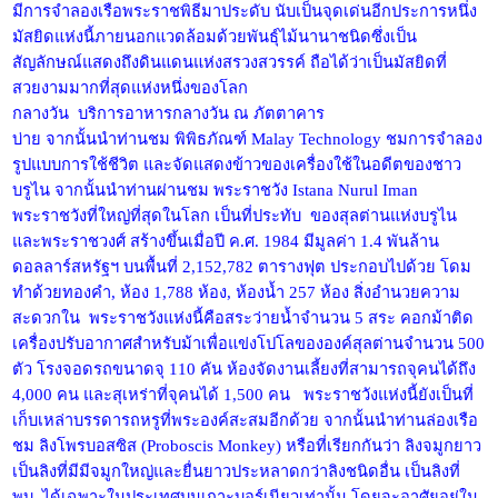
มีการจำลองเรือพระราชพิธีมาประดับ นับเป็นจุดเด่นอีกประการหนึ่ง
มัสยิดแห่งนี้ภายนอกแวดล้อมด้วยพันธุ์ไม้นานาชนิดซึ่งเป็น
สัญลักษณ์แสดงถึงดินแดนแห่งสรวงสวรรค์ ถือได้ว่าเป็นมัสยิดที่
สวยงามมากที่สุดแห่งหนึ่งของโลก
กลางวัน บริการอาหารกลางวัน ณ ภัตตาคาร
บ่าย จากนั้นนำท่านชม พิพิธภัณฑ์ Malay Technology ชมการจำลอง
รูปแบบการใช้ชีวิต และจัดแสดงข้าวของเครื่องใช้ในอดีตของชาว
บรูไน จากนั้นนำท่านผ่านชม พระราชวัง Istana Nurul Iman
พระราชวังที่ใหญ่ที่สุดในโลก เป็นที่ประทับ ของสุลต่านแห่งบรูไน
และพระราชวงศ์ สร้างขึ้นเมื่อปี ค.ศ. 1984 มีมูลค่า 1.4 พันล้าน
ดอลลาร์สหรัฐฯ บนพื้นที่ 2,152,782 ตารางฟุต ประกอบไปด้วย โดม
ทำด้วยทองคำ, ห้อง 1,788 ห้อง, ห้องน้ำ 257 ห้อง สิ่งอำนวยความ
สะดวกใน พระราชวังแห่งนี้คือสระว่ายน้ำจำนวน 5 สระ คอกม้าติด
เครื่องปรับอากาศสำหรับม้าเพื่อแข่งโปโลขององค์สุลต่านจำนวน 500
ตัว โรงจอดรถขนาดจุ 110 คัน ห้องจัดงานเลี้ยงที่สามารถจุคนได้ถึง
4,000 คน และสุเหร่าที่จุคนได้ 1,500 คน พระราชวังแห่งนี้ยังเป็นที่
เก็บเหล่าบรรดารถหรูที่พระองค์สะสมอีกด้วย จากนั้นนำท่านล่องเรือ
ชม ลิงโพรบอสซิส (Proboscis Monkey) หรือที่เรียกกันว่า ลิงจมูกยาว
เป็นลิงที่มีมีจมูกใหญ่และยื่นยาวประหลาดกว่าลิงชนิดอื่น เป็นลิงที่
พบ ได้เฉพาะในประเทศบนเกาะบอร์เนียวเท่านั้น โดยจะอาศัยอยู่ใน