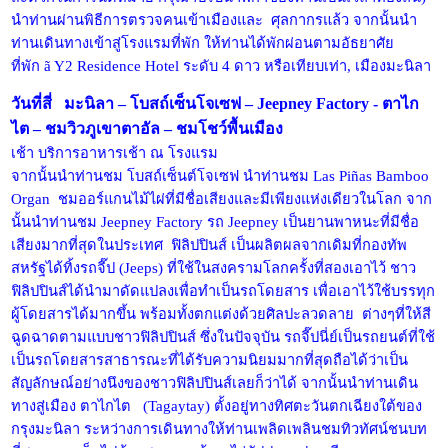
นำท่านผ่านพิธีการตรวจคนเข้าเมืองและ ศุลกากรแล้ว จากนั้นนำ
ท่านเดินทางเข้าสู่โรงแรมที่พัก ให้ท่านได้พักผ่อนตามอัธยาศัย
ที่พัก ã Y2 Residence Hotel ระดับ 4 ดาว หรือเทียบเท่า, เมืองมะนิลา
วันที่สี่ มะนิลา – โบสถ์เซ็นโจเซฟ – Jeepney Factory - ตาไก
ไต – ชมวิวภูเขาตาอัล – ชมโชว์พื้นเมือง
เช้า บริการอาหารเช้า ณ โรงแรม
จากนั้นนำท่านชม โบสถ์เซ็นต์โจเซฟ นำท่านชม Las Piñas Bamboo
Organ ชมออร์แกนไม้ไผ่ที่มีชื่อเสียงและมีเพียงแห่งเดียวในโลก จาก
นั้นนำท่านชม Jeepney Factory รถ Jeepney เป็นยานพาหนะที่มีชื่อ
เสียงมากที่สุดในประเทศ ฟิลิปปินส์ เป็นผลิตผลจากเดิมที่กองทัพ
สหรัฐได้ทิ้งรถจี๊ป (Jeeps) ที่ใช้ในสงครามโลกครั้งที่สองเอาไว้ ชาว
ฟิลิปปินส์ได้นำมาดัดแปลงเพื่อทำเป็นรถโดยสาร เพื่อเอาไว้ใช้บรรทุก
ผู้โดยสารได้มากขึ้น พร้อมทั้งตกแต่งด้วยศิลปะลวดลาย ต่างๆที่ให้สี
ฉูดฉาดตามแบบชาวฟิลิปปินส์ ซึ่งในปัจจุบัน รถจี๊ปนี่ย์เป็นรถยนต์ที่ใช้
เป็นรถโดยสารสาธารณะที่ได้รับความนิยมมากที่สุดถือได้ว่าเป็น
สัญลักษณ์อย่างนึงของชาวฟิลิปปินส์เลยก็ว่าได้ จากนั้นนำท่านเดิน
ทางสู่เมือง ตาไกไต (Tagaytay) ตั้งอยู่ทางทิศตะวันตกเฉียงใต้ของ
กรุงมะนิลา ระหว่างการเดินทางให้ท่านเพลิดเพลินชมทิวทัศน์ชนบท