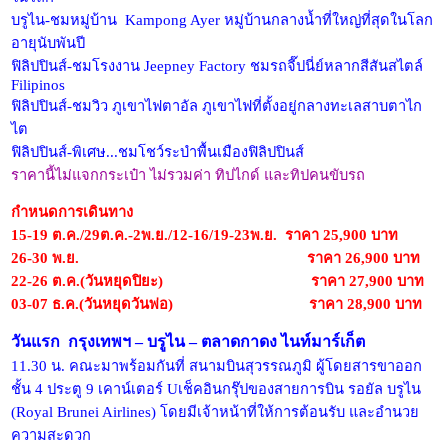
บรูไน-ชมหมู่บ้าน Kampong Ayer หมู่บ้านกลางน้ำที่ใหญ่ที่สุดในโลก
อายุนับพันปี
ฟิลิปปินส์-ชมโรงงาน Jeepney Factory ชมรถจี๊ปนี่ย์หลากสีสันสไตล์
Filipinos
ฟิลิปปินส์-ชมวิว ภูเขาไฟตาอัล ภูเขาไฟที่ตั้งอยู่กลางทะเลสาบตาไก
ไต
ฟิลิปปินส์-พิเศษ...ชมโชว์ระบำพื้นเมืองฟิลิปปินส์
ราคานี้ไม่แจกกระเป๋า ไม่รวมค่า ทิปไกด์ และทิปคนขับรถ
กำหนดการเดินทาง
15-19 ต.ค./29ต.ค.-2พ.ย./12-16/19-23พ.ย. ราคา 25,900 บาท
26-30 พ.ย. ราคา 26,900 บาท
22-26 ต.ค.(วันหยุดปิยะ) ราคา 27,900 บาท
03-07 ธ.ค.(วันหยุดวันพ่อ) ราคา 28,900 บาท
วันแรก กรุงเทพฯ – บรูไน – ตลาดกาดง ไนท์มาร์เก็ต
11.30 น. คณะมาพร้อมกันที่ สนามบินสุวรรณภูมิ ผู้โดยสารขาออก
ชั้น 4 ประตู 9 เคาน์เตอร์ Uเช็คอินกรุ๊ปของสายการบิน รอยัล บรูไน
(Royal Brunei Airlines) โดยมีเจ้าหน้าที่ให้การต้อนรับ และอำนวย
ความสะดวก