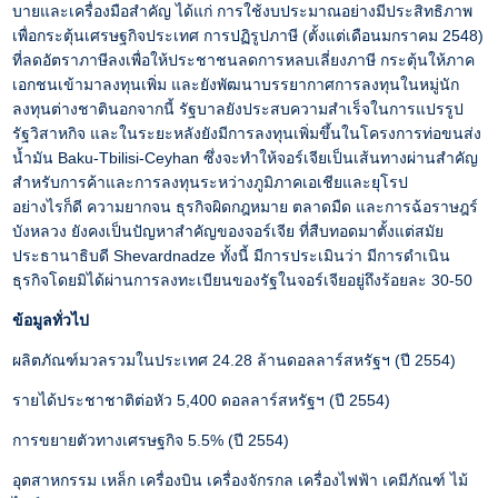
บายและเครื่องมือสำคัญ ได้แก่ การใช้งบประมาณอย่างมีประสิทธิภาพ
เพื่อกระตุ้นเศรษฐกิจประเทศ การปฏิรูปภาษี (ตั้งแต่เดือนมกราคม 2548)
ที่ลดอัตราภาษีลงเพื่อให้ประชาชนลดการหลบเลี่ยงภาษี กระตุ้นให้ภาค
เอกชนเข้ามาลงทุนเพิ่ม และยังพัฒนาบรรยากาศการลงทุนในหมู่นัก
ลงทุนต่างชาตินอกจากนี้ รัฐบาลยังประสบความสำเร็จในการแปรรูป
รัฐวิสาหกิจ และในระยะหลังยังมีการลงทุนเพิ่มขึ้นในโครงการท่อขนส่ง
น้ำมัน Baku-Tbilisi-Ceyhan ซึ่งจะทำให้จอร์เจียเป็นเส้นทางผ่านสำคัญ
สำหรับการค้าและการลงทุนระหว่างภูมิภาคเอเชียและยุโรป
อย่างไรก็ดี ความยากจน ธุรกิจผิดกฎหมาย ตลาดมืด และการฉ้อราษฎร์
บังหลวง ยังคงเป็นปัญหาสำคัญของจอร์เจีย ที่สืบทอดมาตั้งแต่สมัย
ประธานาธิบดี Shevardnadze ทั้งนี้ มีการประเมินว่า มีการดำเนิน
ธุรกิจโดยมิได้ผ่านการลงทะเบียนของรัฐในจอร์เจียอยู่ถึงร้อยละ 30-50
ข้อมูลทั่วไป
ผลิตภัณฑ์มวลรวมในประเทศ 24.28 ล้านดอลลาร์สหรัฐฯ (ปี 2554)
รายได้ประชาชาติต่อหัว 5,400 ดอลลาร์สหรัฐฯ (ปี 2554)
การขยายตัวทางเศรษฐกิจ 5.5% (ปี 2554)
อุตสาหกรรม เหล็ก เครื่องบิน เครื่องจักรกล เครื่องไฟฟ้า เคมีภัณฑ์ ไม้