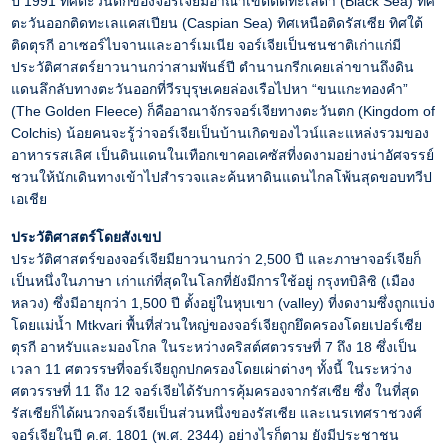
ปี 1991 ทิศตะวันตกของจอร์เจียมีอาณาเขตติดทะเลดำ (Black Sea) ทิศ
ตะวันออกติดทะเลแคสเปียน (Caspian Sea) ทิศเหนือติดรัสเซีย ทิศใต้
ติดตุรกี อาเซอร์ไบจานและอาร์เมเนีย จอร์เจียเป็นชนชาติเก่าแก่มี
ประวัติศาสตร์ยาวนานกว่าสามพันธ์ปี ตำนานกรีกเคยเล่าขานถึงดิน
แดนลึกลับทางตะวันออกที่วีรบุรุษเคยล่องเรือไปหา “ขนแกะทองคำ”
(The Golden Fleece) ก็คืออาณาจักรจอร์เจียทางตะวันตก (Kingdom of
Colchis) น้อยคนจะรู้ว่าจอร์เจียเป็นบ้านเกิดของไวน์และแหล่งรวมของ
อาหารรสเลิศ เป็นดินแดนในเทือกเขาคอเคซัสที่งดงามอย่างน่าอัศจรรย์
ชวนให้นักเดินทางเข้าไปสำรวจและค้นหาดินแดนไกลโพ้นสุดขอบทวีป
เอเชีย
ประวัติศาสตร์โดยสังเขป
ประวัติศาสตร์ของจอร์เจียมียาวนานกว่า 2,500 ปี และภาษาจอร์เจียก็
เป็นหนึ่งในภาษา เก่าแก่ที่สุดในโลกที่ยังมีการใช้อยู่ กรุงทบิลิซิ (เมือง
หลวง) ซึ่งมีอายุกว่า 1,500 ปี ตั้งอยู่ในหุบเขา (valley) ที่งดงามซึ่งถูกแบ่ง
โดยแม่น้ำ Mtkvari พื้นที่ส่วนใหญ่ของจอร์เจียถูกยึดครองโดยเปอร์เซีย
ตุรกี อาหรับและมองโกล ในระหว่างคริสต์ศตวรรษที่ 7 ถึง 18 ซึ่งเป็น
เวลา 11 ศตวรรษที่จอร์เจียถูกปกครองโดยเผ่าต่างๆ ทั้งนี้ ในระหว่าง
ศตวรรษที่ 11 ถึง 12 จอร์เจียได้รับการคุ้มครองจากรัสเซีย ซึ่ง ในที่สุด
รัสเซียก็ได้ผนวกจอร์เจียเป็นส่วนหนึ่งของรัสเซีย และเนรเทศราชวงศ์
จอร์เจียในปี ค.ศ. 1801 (พ.ศ. 2344) อย่างไรก็ตาม ยังมีประชาชน