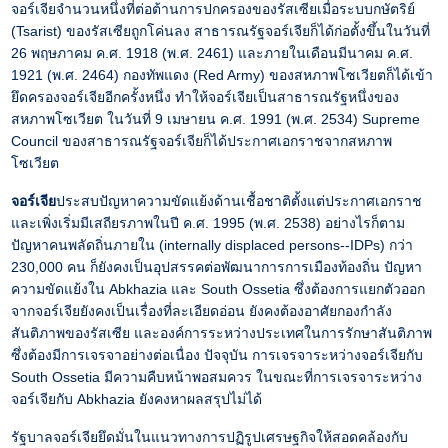
จอร์เจียจำนวนหนึ่งที่ต่อต้านการปกครองของรัสเซียเมื่อระบบกษัตริย์
(Tsarist) ของรัสเซียถูกโค่นลง สาธารณรัฐจอร์เจียก็ได้ก่อตั้งขึ้นในวันที่
26 พฤษภาคม ค.ศ. 1918 (พ.ศ. 2461) และภายในเดือนมีนาคม ค.ศ.
1921 (พ.ศ. 2464) กองทัพแดง (Red Army) ของสหภาพโซเวียตก็ได้เข้า
ยึดครองจอร์เจียอีกครั้งหนึ่ง ทำให้จอร์เจียเป็นสาธารณรัฐหนึ่งของ
สหภาพโซเวียต ในวันที่ 9 เมษายน ค.ศ. 1991 (พ.ศ. 2534) Supreme
Council ของสาธารณรัฐจอร์เจียก็ได้ประกาศเอกราชจากสหภาพ
โซเวียต
จอร์เจีย
ประสบปัญหาความขัดแย้งด้านเชื้อชาติตั้งแต่ประกาศเอกราช
และเพิ่งเริ่มมีเสถียรภาพในปี ค.ศ. 1995 (พ.ศ. 2538) อย่างไรก็ตาม
ปัญหาคนพลัดถิ่นภายใน (internally displaced persons--IDPs) กว่า
230,000 คน ก็ยังคงเป็นอุปสรรคต่อพัฒนาการการเมืองท้องถิ่น ปัญหา
ความขัดแย้งใน Abkhazia และ South Ossetia ซึ่งต้องการแยกตัวออก
จากจอร์เจียยังคงเป็นเรื่องที่ละเอียดอ่อน ยังคงต้องอาศัยกองกำลัง
สันติภาพของรัสเซีย และองค์การระหว่างประเทศในการรักษาสันติภาพ
ซึ่งต้องมีการเจรจาอย่างต่อเนื่อง ปัจจุบัน การเจรจาระหว่างจอร์เจียกับ
South Ossetia มีความคืบหน้าพอสมควร ในขณะที่การเจรจาระหว่าง
จอร์เจียกับ Abkhazia ยังคงหาผลสรุปไม่ได้
รัฐบาลจอร์เจียยึดมั่นในแนวทางการปฏิรูปเศรษฐกิจให้สอดคล้องกับ