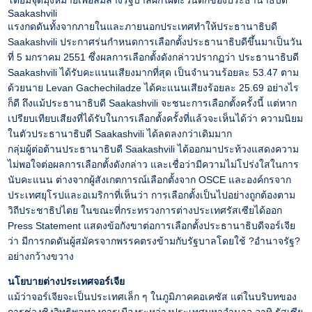
โดยมีจุดมุ่งหมายเพื่อล้มล้างรัฐบาลฝักใฝ่ตะวันตกของประธานาธิบดี
Saakashvili
แรงกดดันทั้งจากภายในและภายนอกประเทศทำให้ประธานาธิบดี
Saakashvili ประกาศร่นกำหนดการเลือกตั้งประธานาธิบดีขึ้นมาเป็นวัน
ที่ 5 มกราคม 2551 ซึ่งผลการเลือกตั้งดังกล่าวปรากฏว่า ประธานาธิบดี
Saakashvili ได้รับคะแนนเสียงมากที่สุด เป็นจำนวนร้อยละ 53.47 ตาม
ด้วยนาย Levan Gachechiladze ได้คะแนนเสียงร้อยละ 25.69 อย่างไร
ก็ดี ถึงแม้ประธานาธิบดี Saakashvili จะชนะการเลือกตั้งครั้งนี้ แต่หาก
เปรียบเทียบเสียงที่ได้รับในการเลือกตั้งครั้งที่แล้วจะเห็นได้ว่า ความนิยม
ในตัวประธานาธิบดี Saakashvili ได้ลดลงกว่าเดิมมาก
กลุ่มผู้ต่อต้านประธานาธิบดี Saakashvili ได้ออกมาประท้วงแสดงความ
ไม่พอใจต่อผลการเลือกตั้งดังกล่าว และเชื่อว่ามีความไม่โปร่งใสในการ
นับคะแนน ต่างจากผู้สังเกตการณ์เลือกตั้งจาก OSCE และองค์กรจาก
ประเทศยุโรปและอเมริกาที่เห็นว่า การเลือกตั้งเป็นไปอย่างถูกต้องตาม
วิถีประชาธิปไตย ในขณะที่กระทรวงการต่างประเทศรัสเซียได้ออก
Press Statement แสดงข้อกังขาต่อการเลือกตั้งประธานาธิบดีจอร์เจีย
ว่า มีการกดดันผู้สมัครจากพรรคตรงข้ามกับรัฐบาลโดยใช้ ?อำนาจรัฐ?
อย่างกว้างขวาง
นโยบายต่างประเทศจอร์เจีย
แม้ว่าจอร์เจียจะเป็นประเทศเล็ก ๆ ในภูมิภาคคอเคซัส แต่ในบริบทของ