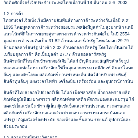
กิตติมศักดิ์จอร์เจียประจำประเทศไทยเมื่อวันที่ 18 มีนาคม ค.ศ. 2003
1.2 การค้า
ไทยกับจอร์เจียเพิ่งเริ่มมีความสัมพันธ์ทางการค้าระหว่างกันเมื่อปี ค.ศ.
1995 โดยมูลค่าการค้าระหว่างสองประเทศยังมีมูลค่าไม่สูงมากนัก แต่มี
แนวโน้มที่ดีในการขยายลู่ทางทางการค้าระหว่างกันต่อไป ในปี 2554
มูลค่าการค้ารวมคิดเป็น 31.82 ล้านดอลลาร์สหรัฐ ไทยส่งออก 29.79
ล้านดอลลาร์สหรัฐ นำเข้า 2.02 ล้านดอลลาร์สหรัฐ โดยไทยเป็นฝ่ายได้
เปรียบดุลการค้า คิดเป็นมูลค่า 27.77 ล้านดอลลาร์สหรัฐ
สินค้าหลักที่ไทยนำเข้าจากจอร์เจีย ได้แก่ ธัญพืชและธัญพืชสำเร็จรูป
หลอดและท่อโลหะ เครื่องจักรใช้ในอุตสาหกรรม เคมีภัณฑ์ สินแร่โลหะ
อื่นๆ และเศษโลหะ ผลิตภัณฑ์ ยานพาหนะอื่น สัตว์สำหรับเพาะพันธุ์
สินค้าทุนอื่นๆ แผงวงจรไฟฟ้า เครื่องบิน เครื่องร่อน และอุปกรณ์การบิน
สินค้าที่ไทยส่งออกไปยังจอร์เจีย ได้แก่ เม็ดพลาสติก น้ำตาลทราย ผลิต
ภัณฑ์อลูมิเนียม ยางพารา ผลิตภัณฑ์พลาสติก ผักกระป๋องและแปรรูป ไก่
สดแช่เย็นแช่แข็ง ข้าว ตู้เย็น ตู้แช่แข็งและส่วนประกอบ กระดาษและ
ผลิตภัณฑ์ เครื่องจักรกลและส่วนประกอบ อาหารทะเลกระป๋องและ
แปรรูป อัญมณีเครื่องประดับ รองเท้าและชิ้นส่วน รถยนต์ อุปกรณ์และ
ส่วนประกอบ
1.3 ความร่วมมือทางวิชาการ