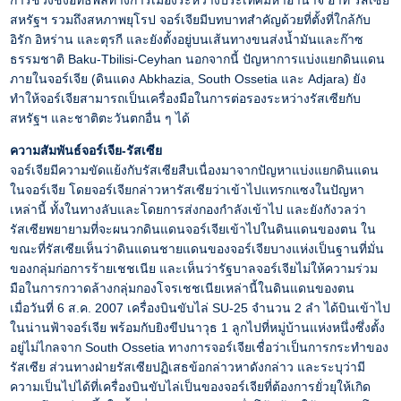
การช่วงชิงอิทธิพลทางการเมืองระหว่างประเทศมหาอำนาจ อาทิ รัสเซีย
สหรัฐฯ รวมถึงสหภาพยุโรป จอร์เจียมีบทบาทสำคัญด้วยที่ตั้งที่ใกล้กับ
อิรัก อิหร่าน และตุรกี และยังตั้งอยู่บนเส้นทางขนส่งน้ำมันและก๊าซ
ธรรมชาติ Baku-Tbilisi-Ceyhan นอกจากนี้ ปัญหาการแบ่งแยกดินแดน
ภายในจอร์เจีย (ดินแดง Abkhazia, South Ossetia และ Adjara) ยัง
ทำให้จอร์เจียสามารถเป็นเครื่องมือในการต่อรองระหว่างรัสเซียกับ
สหรัฐฯ และชาติตะวันตกอื่น ๆ ได้
ความสัมพันธ์จอร์เจีย-รัสเซีย
จอร์เจียมีความขัดแย้งกับรัสเซียสืบเนื่องมาจากปัญหาแบ่งแยกดินแดน
ในจอร์เจีย โดยจอร์เจียกล่าวหารัสเซียว่าเข้าไปแทรกแซงในปัญหา
เหล่านี้ ทั้งในทางลับและโดยการส่งกองกำลังเข้าไป และยังกังวลว่า
รัสเซียพยายามที่จะผนวกดินแดนจอร์เจียเข้าไปในดินแดนของตน ใน
ขณะที่รัสเซียเห็นว่าดินแดนชายแดนของจอร์เจียบางแห่งเป็นฐานที่มั่น
ของกลุ่มก่อการร้ายเชชเนีย และเห็นว่ารัฐบาลจอร์เจียไม่ให้ความร่วม
มือในการกวาดล้างกลุ่มกองโจรเชชเนียเหล่านี้ในดินแดนของตน
เมื่อวันที่ 6 ส.ค. 2007 เครื่องบินขับไล่ SU-25 จำนวน 2 ลำ ได้บินเข้าไป
ในน่านฟ้าจอร์เจีย พร้อมกับยิงขีปนาวุธ 1 ลูกไปที่หมู่บ้านแห่งหนึ่งซึ่งตั้ง
อยู่ไม่ไกลจาก South Ossetia ทางการจอร์เจียเชื่อว่าเป็นการกระทำของ
รัสเซีย ส่วนทางฝ่ายรัสเซียปฏิเสธข้อกล่าวหาดังกล่าว และระบุว่ามี
ความเป็นไปได้ที่เครื่องบินขับไล่เป็นของจอร์เจียที่ต้องการยั่วยุให้เกิด