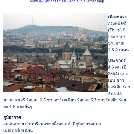
View
แผนที่ทัวร์จอร์เจีย Geogia
in a larger map
เมืองหลวง
กรุงทบิลิซี
(Tbilisi) มี
ประชากร
ประมาณ
1.3 ล้านคน
ประชากร
4.6 คน (ปี
2554) แบ่ง
เป็น ชาว
จอร์เจีย ร้อย
ละ 83.8
ชาวอาเซอรี ร้อยละ 6.5 ชาวอาร์เมเนียน ร้อยละ 5.7 ชาวรัสเซีย ร้อย
ละ 1.5 และอื่นๆ
ภูมิอากาศ
อบอุ่นสบาย ส่วนบริเวณชายฝั่งทะเลดำมีภูมิอากาศแบบ
เมดิเตอร์เรเนียน