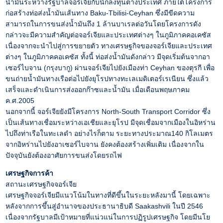
น้ำมันระหว่างรัฐบาลจอร์เจียกับนักลงทุนต่างประเทศ ภายใต้โครงการ
ก่อสร้างท่อส่งน้ำมันเส้นทาง Baku-Tbilisi-Ceyhan ซึ่งมีขีดความ
สามารถในการขนส่งน้ำมันถึง 1 ล้านบาเรลต่อวันโดยโครงการดัง
กล่าวจะมีความสำคัญต่อจอร์เจียและประเทศต่างๆ ในภูมิภาคคอเคซัส
เนื่องจากจะนำไปสู่การขยายตัว ทางเศรษฐกิจของจอร์เจียและประเทศ
ต่างๆ ในภูมิภาคคอเคซัส ทั้งนี้ ท่อส่งน้ำมันดังกล่าว มีจุดเริ่มต้นจากอา
เซอร์ไบจาน (กรุงบากู) ผ่านจอร์เจียไปยังเมืองท่า Ceyhan ของตุรกี เพื่อ
ขนถ่ายน้ำมันทางเรือต่อไปยังยุโรปทางทะเลเมดิเตอร์เรเนียน ซึ่งแล้ว
เสร็จและดำเนินการส่งออกก๊าซและน้ำมัน เมื่อเดือนพฤษภาคม
ค.ศ.2005
นอกจากนี้ จอร์เจียยังมีโครงการ North-South Transport Corridor ซึ่ง
เป็นเส้นทางเชื่อมระหว่างเอเชียและยุโรป มีจุดเชื่อมจากเมืองในอิหร่าน
ไปถึงท่าเรือในทะเลดำ อย่างไรก็ตาม ระยะทางประมาณ140 กิโลเมตร
จากอิหร่านไปยังอาเซอร์ไบจาน ยังคงต้องสร้างเพิ่มเติม เนื่องจากใน
ปัจจุบันยังต้องอาศัยการขนส่งโดยรถไฟ
เศรษฐกิจการค้า
สถานะเศรษฐกิจจอร์เจีย
เศรษฐกิจจอร์เจียมีแนวโน้มในทางที่ดีขึ้นในระยะหลังมานี้ โดยเฉพาะ
หลังจากการขึ้นสู่อำนาจของประธานาธิบดี Saakashvili ในปี 2546
เนื่องจากรัฐบาลมีเป้าหมายที่แน่วแน่ในการปฏิรูปเศรษฐกิจ โดยมีนโย