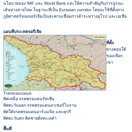
นโยบายของ IMF และ World Bank และให้ความสำคัญกับการบูรณะ
เส้นทางสายไหม ในฐานะที่เป็น Eurasian corridor โดยจะใช้ที่ตั้งทาง
ภูมิศาสตร์ของจอร์เจียเป็นสะพานเชื่อมการค้าระหว่างยุโรป และเอเชีย
แผนที่ประเทสจอรืเจีย
ที่ตั้ง
ทางตอนใต้
ของเทือก
เขา
Transcaucasus
ทิศเหนือ จรดพรมแดนรัสเซีย
ทิศตะวันออก จรดพรมแดนอาเซอร์ไบจาน
ทิศใต้จรดพรมแดนอาร์เมเนีย และตุรกี
ทิศตะวันตก ติดชายฝั่งทะเลดำ
พื้นที่