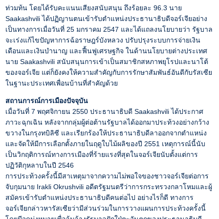
ท่วมท้น โดยได้รับคะแนนเสียงสนับสนุน ถึงร้อยละ 96.3 นาย
Saakashvili ได้ปฏิญานตนเข้ารับตำแหน่งประธานาธิบดีจอร์เจียอย่าง
เป็นทางการเมื่อวันที่ 25 มกราคม 2547 และได้แถลงนโยบายว่า รัฐบาล
จะเร่งแก้ไขปัญหาการฉ้อราษฎร์บังหลวง ปรับปรุงระบบการจ่ายเงิน
เดือนและเงินบำนาญ และฟื้นฟูเศรษฐกิจ ในด้านนโยบายต่างประเทศ
นาย Saakashvili สนับสนุนการเข้าเป็นสมาชิกสหภาพยุโรปและนาโต้
ของจอร์เจีย แต่ก็ยังคงให้ความสำคัญกับการรักษาสัมพันธ์อันดีกับรัสเซีย
ในฐานะประเทศเพื่อนบ้านที่สำคัญด้วย
สถานการณ์การเมืองปัจจุบัน
เมื่อวันที่ 7 พฤศจิกายน 2550 ประธานาธิบดี Saakashvili ได้ประกาศ
ภาวะฉุกเฉิน หลังจากกลุ่มผู้ต่อต้านรัฐบาลได้ออกมาประท้วงอย่างกว้าง
ขวางในกรุงทบิลิซี และเรียกร้องให้ประธานาธิบดีลาออกจากตำแหน่ง
และจัดให้มีการเลือกตั้งภายในฤดูใบไม้ผลิของปี 2551 เหตุการณ์นี้นับ
เป็นวิกฤติการณ์ทางการเมืองที่ร้ายแรงที่สุดในจอร์เจียนับตั้งแต่การ
ปฏิวัติกุหลาบในปี 2546
การประท้วงครั้งนี้มีสาเหตุมาจากความไม่พอใจของชาวจอร์เจียต่อการ
จับกุมนาย Irakli Okrushvili อดีตรัฐมนตรีว่าการกระทรวงกลาโหมและผู้
สมัครเข้ารับตำแหน่งประธานาธิบดีคนต่อไป อย่างไรก็ดี ทางการ
จอร์เจียกล่าวหารัสเซียว่ามีส่วนร่วมในการวางแผนการประท้วงครั้งนี้