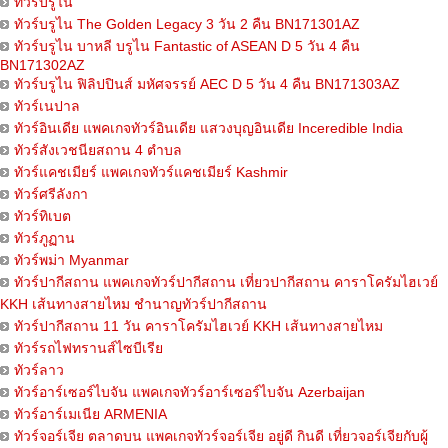
ทัวร์บรูไน
ทัวร์บรูไน The Golden Legacy 3 วัน 2 คืน BN171301AZ
ทัวร์บรูไน บาหลี บรูไน Fantastic of ASEAN D 5 วัน 4 คืน
BN171302AZ
ทัวร์บรูไน ฟิลิปปินส์ มหัศจรรย์ AEC D 5 วัน 4 คืน BN171303AZ
ทัวร์เนปาล
ทัวร์อินเดีย แพคเกจทัวร์อินเดีย แสวงบุญอินเดีย Inceredible India
ทัวร์สังเวชนียสถาน 4 ตำบล
ทัวร์แคชเมียร์ แพคเกจทัวร์แคชเมียร์ Kashmir
ทัวร์ศรีลังกา
ทัวร์ทิเบต
ทัวร์ภูฏาน
ทัวร์พม่า Myanmar
ทัวร์ปากีสถาน แพคเกจทัวร์ปากีสถาน เที่ยวปากีสถาน คาราโครัมไฮเวย์
KKH เส้นทางสายไหม ชำนาญทัวร์ปากีสถาน
ทัวร์ปากีสถาน 11 วัน คาราโครัมไฮเวย์ KKH เส้นทางสายไหม
ทัวร์รถไฟทรานส์ไซบีเรีย
ทัวร์ลาว
ทัวร์อาร์เซอร์ไบจัน แพคเกจทัวร์อาร์เซอร์ไบจัน Azerbaijan
ทัวร์อาร์เมเนีย ARMENIA
ทัวร์จอร์เจีย ตลาดบน แพคเกจทัวร์จอร์เจีย อยู่ดี กินดี เที่ยวจอร์เจียกับผู้