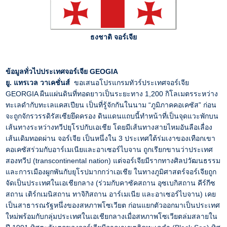
ธงชาติ จอร์เจีย
ข้อมูลทั่วไปประเทศจอร์เจีย GEOGIA
ยู. แทรเวล วาเคชั่นส์
ขอเสนอโปรแกรมทัวร์ประเทศจอร์เจีย
GEORGIA ผืนแผ่นดินที่ทอดยาวเป็นระยะทาง 1,200 กิโลเมตรระหว่าง
ทะเลดำกับทะเลแคสเปียน เป็นที่รู้จักกันในนาม “ภูมิภาคคอเคซัส” ก่อน
จะถูกจักรวรรดิรัสเซียยึดครอง ดินแดนแถบนี้ทำหน้าที่เป็นจุดแวะพักบน
เส้นทางระหว่างทวีปยุโรปกับเอเชีย โดยมีเส้นทางสายไหมอันลือเลื่อง
เส้นเดิมทอดผ่าน จอร์เจีย เป็นหนึ่งใน 3 ประเทศใต้ร่มเงาของเทือกเขา
คอเคซัสร่วมกับอาร์เมเนียและอาเซอร์ไบจาน ถูกเรียกขานว่าประเทศ
สองทวีป (transcontinental nation) แต่จอร์เจียมีรากทางศิลปวัฒนธรรม
และการเมืองผูกพันกับยุโรปมากกว่าเอเชีย ในทางภูมิศาสตร์จอร์เจียถูก
จัดเป็นประเทศในเอเชียกลาง (ร่วมกับคาซัคสถาน อุซเบกิสถาน คีร์กีซ
สถาน เติร์กเมนิสถาน ทาจิกิสถาน อาร์เมเนีย และอาเซอร์ไบจาน) เคย
เป็นสาธารณรัฐหนึ่งของสหภาพโซเวียต ก่อนแยกตัวออกมาเป็นประเทศ
ใหม่พร้อมกับกลุ่มประเทศในเอเชียกลางเมื่อสหภาพโซเวียตล่มสลายใน