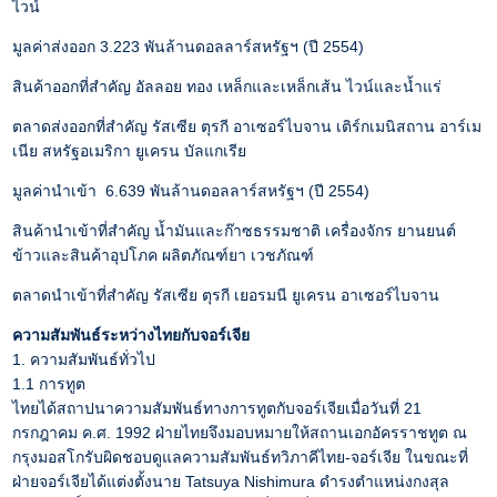
ไวน์
มูลค่าส่งออก 3.223 พันล้านดอลลาร์สหรัฐฯ (ปี 2554)
สินค้าออกที่สำคัญ อัลลอย ทอง เหล็กและเหล็กเส้น ไวน์และน้ำแร่
ตลาดส่งออกที่สำคัญ รัสเซีย ตุรกี อาเซอร์ไบจาน เติร์กเมนิสถาน อาร์เม
เนีย สหรัฐอเมริกา ยูเครน บัลแกเรีย
มูลค่านําเข้า 6.639 พันล้านดอลลาร์สหรัฐฯ (ปี 2554)
สินค้านำเข้าที่สำคัญ น้ำมันและก๊าซธรรมชาติ เครื่องจักร ยานยนต์
ข้าวและสินค้าอุปโภค ผลิตภัณฑ์ยา เวชภัณฑ์
ตลาดนําเข้าที่สําคัญ รัสเซีย ตุรกี เยอรมนี ยูเครน อาเซอร์ไบจาน
ความสัมพันธ์ระหว่างไทยกับจอร์เจีย
1. ความสัมพันธ์ทั่วไป
1.1 การทูต
ไทยได้สถาปนาความสัมพันธ์ทางการทูตกับจอร์เจียเมื่อวันที่ 21
กรกฎาคม ค.ศ. 1992 ฝ่ายไทยจึงมอบหมายให้สถานเอกอัครราชทูต ณ
กรุงมอสโกรับผิดชอบดูแลความสัมพันธ์ทวิภาคีไทย-จอร์เจีย ในขณะที่
ฝ่ายจอร์เจียได้แต่งตั้งนาย Tatsuya Nishimura ดำรงตำแหน่งกงสุล