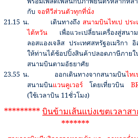
พร้อม
เพลิดเพลินกับภาพยนตร์หลากหล
กับ
จอทีวีส่วนตัวทุกที่นั่ง
21.15
น.
เดินทางถึง
สนามบินไทเป ประ
ไต้หวัน
เพื่อแวะเปลี่ยนเครื่องสู่สนา
ลอสแองเจลิส ประเทศสหรัฐอเมริกา อิ
ให้ท่านได้ช้อปปิ้งสินค้าปลอดภาษีภายใ
สนามบินตามอัธยาศัย
23.55
น.
ออกเดินทางจากสนามบิน
ไท
สนามบิน
แวนคูเวอร์
โดยเที่ยวบิน
B
(ใช้เวลาบิน
11
ชั่วโมง)
*********
บินข้ามเส้นแบ่งเขตเวลาส
*******