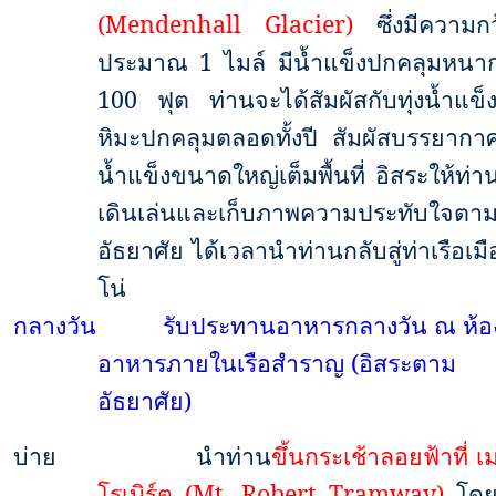
(Mendenhall Glacier)
ซึ่งมีความก
ประมาณ
1
ไมล์ มีน้ำแข็งปกคลุมหนาก
100
ฟุต ท่านจะได้สัมผัสกับทุ่งน้ำแข็งท
หิมะปกคลุมตลอดทั้งปี สัมผัสบรรยากาศท
น้ำแข็งขนาดใหญ่เต็มพื้นที่ อิสระให้ท่า
เดินเล่นและเก็บภาพความประทับใจตา
อัธยาศัย ได้เวลานำท่านกลับสู่ท่าเรือเมื
โน่
กลางวัน
รับประทานอาหารกลางวัน ณ ห้อ
อาหารภายในเรือสำราญ (อิสระตาม
อัธยาศัย)
บ่าย
นำท่าน
ขึ้นกระเช้าลอยฟ้าที่ เ
โรเบิร์ต (
Mt. Robert Tramway)
โดย