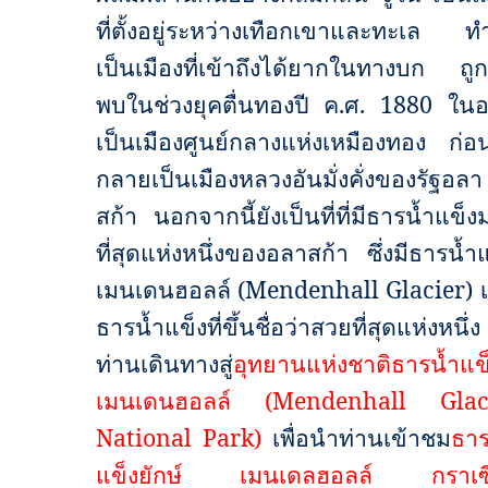
ที่ตั้งอยู่ระหว่างเทือกเขาและทะเล ทำ
เป็นเมืองที่เข้าถึงได้ยากในทางบก ถูก
พบในช่วงยุคตื่นทองปี ค.ศ.
1880
ในอ
เป็นเมืองศูนย์กลางแห่งเหมืองทอง ก่อ
กลายเป็นเมืองหลวงอันมั่งคั่งของรัฐอลา
สก้า นอกจากนี้ยังเป็นที่ที่มีธารน้ำแข็
ที่สุดแห่งหนึ่งของอลาสก้า ซึ่งมีธารน้ำ
เมนเดนฮอลล์ (
Mendenhall Glacier)
ธารน้ำแข็งที่ขึ้นชื่อว่าสวยที่สุดแห่งหนึ่
ท่านเดินทางสู่
อุทยานแห่งชาติธารน้ำแข
เมนเดนฮอลล์
(Mendenhall Glac
National Park)
เพื่อนำท่านเข้าชม
ธาร
แข็ง
ยักษ์ เมนเดลฮอลล์ กราเซี