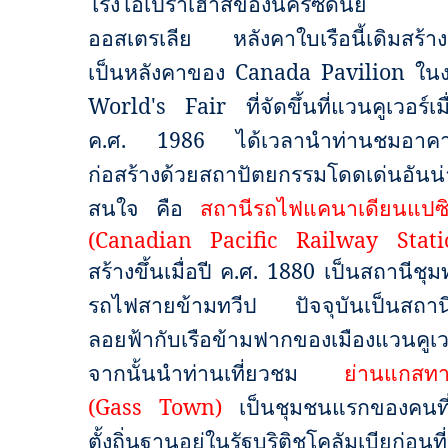
โรงโอเปร่าเฮาส์ของนครซิดนีย์
ออสเตรเลีย หลังคาใบเรือนี้เดิมสร้างข
เป็นหลังคาของ
Canada Pavilion
ใน
World's Fair
ที่จัดขึ้นที่แวนคูเวอร์เมื
ค.ศ.
1986
ได้เวลานำท่านชมอาคาร
ก่อสร้างด้วยสถาปัตยกรรมโดดเด่นอันน่
สนใจ คือ
สถานีรถไฟแคนาเดียนแปซิ
(
Canadian Pacific Railway Stati
สร้างขึ้นเมื่อปี ค.ศ.
1880
เป็นสถานีชุม
รถไฟสายข้ามทวีป ปัจจุบันเป็นสถาน
ลอยฟ้ากับเรือข้ามฟากของเมืองแวนคูเว
จากนั้นนำท่านเที่ยวชม
ย่านแกสทา
(Gass Town)
เป็นชุมชนแรกของคนที
ตั้งถิ่นฐานอยู่ในรัฐบริติชโคลัมเบียก่อนที