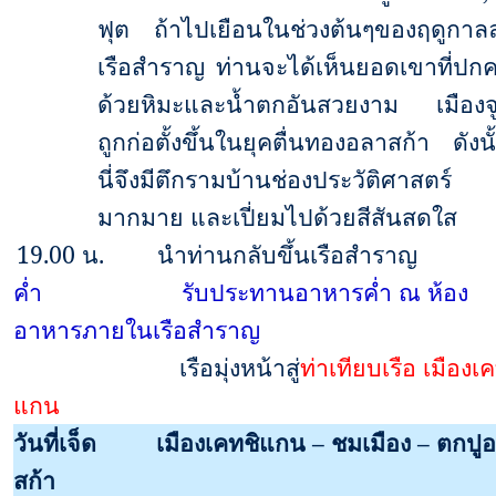
ฟุต ถ้าไปเยือนในช่วงต้นๆของฤดูกาลล
เรือสำราญ ท่านจะได้เห็นยอดเขาที่ปกค
ด้วยหิมะและน้ำตกอันสวยงาม เมืองจู
ถูกก่อตั้งขึ้นในยุคตื่นทองอลาสก้า ดังนั้
นี่จึงมีตึกรามบ้านช่องประวัติศาสตร์
มากมาย และเปี่ยมไปด้วยสีสันสดใส
19.00
น.
นำท่านกลับขึ้นเรือสำราญ
ค่ำ
รับประทานอาหารค่ำ ณ ห้อง
อาหารภายในเรือสำราญ
เรือมุ่งหน้าสู่
ท่าเทียบเรือ เมืองเ
แกน
วันที่เจ็ด
เมืองเคทชิแกน – ชมเมือง – ตกปู
สก้า