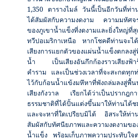
1,350
ตารางไมล์
วันนี้เป็นอีกวันที่ท่
ได้สัมผัสกับความงดงาม ความมหัศจร
ของภูเขาน้ำแข็งที่งดงามและยิ่งใหญ่ที่ส
ทวีปอเมริกาเหนือ หากโชคดีท่านจะได้
เสียงการแยกตัวของแผ่นน้ำแข็งตกลงสู่พ
น้ำ เป็นเสียงอันกึกก้องราวเสียงฟ้าร
คำราม และเป็นช่วงเวลาที่จะสะกดทุกท
ไว้กับก้อนน้ำแข้งมหึหาที่พังถล่มลงสู่พื้น
เสียงกังวาล เรียกได้ว่าเป็นปรากฎกา
ธรรมชาติที่ได้ปั้นแต่งขึ้นมาให้ท่านได้ช
และจะหาที่ใดเปรียบมิได้
อิสระให้ท่าน
สัมผัสกับทัศนียภาพและความงดงามของท
น้ำแข็ง พร้อมเก็บภาพความประทับใจ