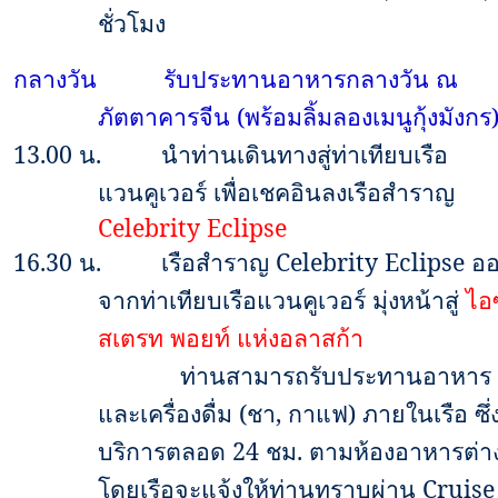
ชั่วโมง
กลางวัน
รับประทานอาหารกลางวัน ณ
ภัตตาคารจีน (พร้อมลิ้มลองเมนูกุ้งมังกร
13.00
น.
นำท่านเดินทางสู่ท่าเทียบเรือ
แวนคูเวอร์ เพื่อเชคอินลงเรือสำราญ
Celebrity Eclipse
16
.
3
0 น.
เรือสำราญ
Celebrity Eclipse
อ
จากท่าเทียบเรือแวนคูเวอร์ มุ่งหน้าสู่
ไอซ
สเตรท พอยท์ แห่งอลาสก้า
ท่านสามารถรับประทานอาหาร
และเครื่องดื่ม (ชา, กาแฟ) ภายในเรือ ซึ่ง
บริการตลอด
24
ชม. ตามห้องอาหารต่า
โดยเรือจะแจ้งให้ท่านทราบผ่าน
Cruise