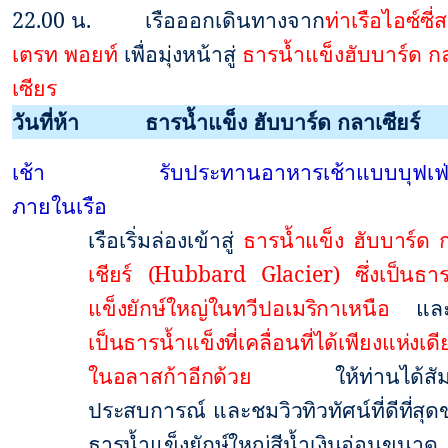
22.00
น.
เรือออกเดินทางจาก
ท่าเรือไอซ์ซี่ส
เตรท พอยท์
เพื่อมุ่งหน้าสู่
ธารน้ำแข็งฮับบาร์ด ก
เซียร
วันที่ห้า
ธารน้ำแข็ง ฮับบาร์ด กลาเซียร์
เช้า
รับประทานอาหารเช้าแบบบุฟเฟ่
ภายในเรือ
เรือเริ่มล่องเข้าสู่
ธารน้ำแข็ง ฮับบาร์ด 
เชียร์
(Hubbard Glacier)
ซึ่งเป็นธา
แข็งยักษ์ใหญ่ในทวีปอเมริกาเหนือ
แล
เป็นธารน้ำแข็งที่เคลื่อนที่ได้เพียงแห่งเดี
ในอลาสก้าอีกด้วย
ให้ท่านได้สัม
ประสบการณ์ และชมวิวทิวทัศน์ที่ดีที่สุ
ธารน้ำแข็งยักษ์ใหญ่สีน้ำเงินอ่อนขนาด