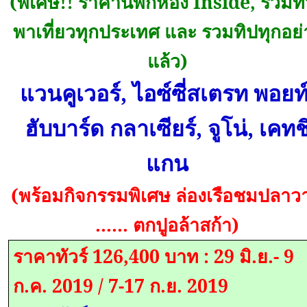
(
พิเศษ
!!
ราคานี้พักห้อง
Inside,
รวมทั
พาเที่ยวทุกประเทศ และ รวมทิปทุกอย่
แล้ว)
แวนคูเวอร์, ไอซ์ซี่สเตรท พอยท์
ฮับบาร์ด กลาเซียร์, จูโน่, เคทช
แกน
(พร้อมกิจกรรมพิเศษ ล่องเรือชมปลาว
...... ตกปูอล้าสก้า)
ราคาทัวร์
126,400
บาท
: 29
มิ.ย.-
9
ก.ค.
2019
/
7-17
ก.ย.
2019