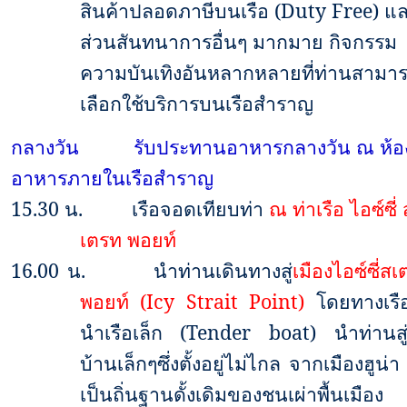
สินค้าปลอดภาษีบนเรือ
(Duty Free)
แล
ส่วนสันทนาการอื่นๆ มากมาย กิจกรรม
ความบันเทิงอันหลากหลายที่ท่านสามา
เลือกใช้บริการบนเรือสำราญ
กลางวัน
รับประทานอาหารกลางวัน ณ ห้อ
อาหารภายในเรือสำราญ
15.30
น.
เรือจอดเทียบท่า
ณ ท่าเรือ ไอซ์ซี่ 
เตรท พอยท์
16.00
น.
นำท่านเดินทางสู่
เมืองไอซ์ซี่ส
พอยท์
(Icy Strait Point)
โดยทางเรื
นำเรือเล็ก
(Tender boat)
นำท่านสู่
บ้านเล็กๆซึ่งตั้งอยู่ไม่ไกล จากเมืองฮูน่า
เป็นถิ่นฐานดั้งเดิมของชนเผ่าพื้นเมือง