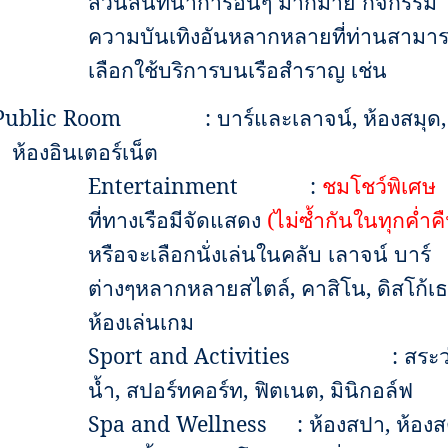
ส่วนสันทนาการอื่นๆ มากมาย กิจกรรม
ความบันเทิงอันหลากหลายที่ท่านสามา
เลือกใช้บริการบนเรือสำราญ เช่น
Public Room
:
บาร์และเลาจน์
,
ห้องสมุด
,
ห้องอินเตอร์เน็ต
Entertainment
:
ชมโชว์พิเศษ
ที่ทางเรือมีจัดแสดง
(ไม่ซ้ำกันในทุกค่ำค
หรือจะเลือกนั่งเล่นในคลับ เลาจน์ บาร์
ต่างๆหลากหลายสไตล์
,
คาสิโน
,
ดิสโก้เ
ห้องเล่นเกม
Sport and Activities
:
สระว
น้ำ
,
สปอร์ทคอร์ท
,
ฟิตเนต
,
มินิกอล์ฟ
Spa and Wellness
:
ห้องสปา
,
ห้องส