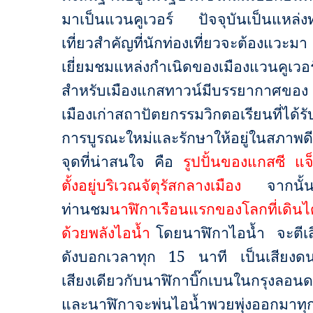
มาเป็นแวนคูเวอร์ ปัจจุบันเป็นแหล่งท
เที่ยวสำคัญที่นักท่องเที่ยวจะต้องแวะมา
เยี่ยมชมแหล่งกำเนิดของเมืองแวนคูเวอร
สำหรับเมืองแกสทาวน์มีบรรยากาศของ
เมืองเก่าสถาปัตยกรรมวิกตอเรียนที่ได้รั
การบูรณะใหม่และรักษาให้อยู่ในสภาพดี
จุดที่น่าสนใจ คือ
รูปปั้นของแกสซี แจ็
ตั้งอยู่บริเวณจัตุรัสกลางเมือง
จากนั้น
ท่านชม
นาฬิกาเรือนแรกของโลกที่เดินได
ด้วยพลังไอน้ำ
โดยนาฬิกาไอน้ำ
จะตีเ
ดังบอกเวลาทุก
15
นาที เป็นเสียงดน
เสียงเดียวกับนาฬิกาบิ๊กเบนในกรุงลอน
และนาฬิกาจะพ่นไอน้ำพวยพุ่งออกมาทุ