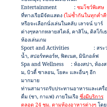
Entertainment
:
ชมโชว์พิเศษ
ที่ทางเรือมีจัดแสดง
(ไม่ซ้ำกันในทุกค่ำค
หรือจะเลือกนั่งเล่นในคลับ เลาจน์ บาร์
ต่างๆหลากหลายสไตล์
,
คาสิโน
,
ดิสโก้เ
ห้องเล่นเกม
Sport and Activities
:
สระว
น้ำ
,
สปอร์ทคอร์ท
,
ฟิตเนต
,
มินิกอล์ฟ
Spa and Wellness
:
ห้องสปา
,
ห้องส
ม
,
บิวตี้ ซาลอน
,
โยคะ และอื่นๆ อีก
มากมาย
ท่านสามารถรับประทานอาหารและเครื่
ดื่ม (ชา, กาแฟ) ภายในเรือ
ซึ่งมีบริการ
ตลอด
24
ชม. ตามห้องอาหารต่างๆ
โดย