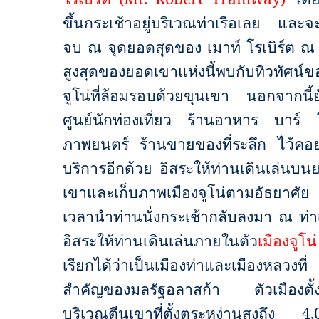
ขึ้นกระเช้าอยู่บริเวณท่าเรือเลย และจ
จบ ณ จุดยอดสุดของ เมาท์ โรเบิร์ต ณ 
สูงสุดของยอดเขาแห่งนี้พบกับทิวทัศน์ข
จูโน่ที่ล้อมรอบด้วยขุนเขา นอกจากนี้ยั
ศูนย์นักท่องเที่ยว ร้านอาหาร บาร์ 
ภาพยนตร์ ร้านขายของที่ระลึก ไว้คอย
บริการอีกด้วย อิสระให้ท่านเดินเล่นบน
เขาและเก็บภาพเมืองจูโน่ตามอัธยาศัย 
เวลานำท่านนั่งกระเช้ากลับลงมา ณ ท่าเ
อิสระให้ท่านเดินเล่นภายในตัว
เมืองจูโน่
เรียกได้ว่าเป็นเมืองท่าและเมืองหลวงที่
สำคัญของมลรัฐอลาสก้า ตัวเมืองตั้งอ
บริเวณตีนเขาที่ตั้งตระหง่านสูงถึง
4,