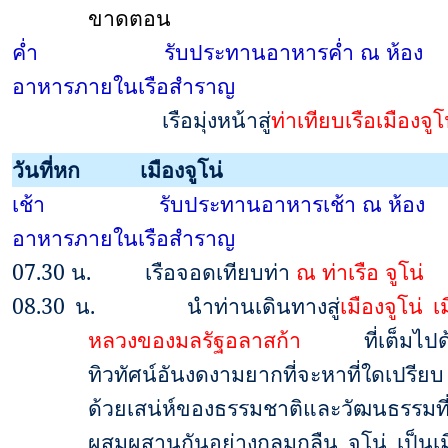
ขาดตอน
ค่ำ
รับประทานอาหารค่ำ ณ ห้อง
อาหารภายในเรือสำราญ
เรือมุ่งหน้าสู่
ท่าเทียบเรือเมืองจูโ
วันที่หก
เมืองจูโน่
เช้า
รับประทานอาหารเช้า ณ ห้อง
อาหารภายในเรือสำราญ
07.30
น.
เรือจอดเทียบท่า
ณ ท่าเรือ จูโน่
08.30
น.
นำท่านเดินทางสู่
เมืองจูโน่
เ
หลวงของมลรัฐอลาสก้า
ที่เต็มไปด
ทิวทัศน์อันงดงามยากที่จะหาที่ใดเปรียบ
ด้วยเสน่ห์ของธรรมชาติและวัฒนธรรมที
ผสมผสานกันอย่างกลมกลืน จูโน่ เป็นเม