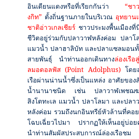
อินเดียนแดงหรือที่เรียกกันว่า
“
ชาว
งกิท
”
ตั้งถิ่นฐานภายในบริเวณ
อุทยานแ
ชาติอ่าวเกลเชียร์
ชาวประมงพื้นเมืองที่นี
ชีวิตอยู่ร่วมกับปลาวาฬหลังค่อม ปลาโ
แมวน้ำ ปลาฮาลิบัท และปลาแซลมอนทั
สายพันธุ์ นําท่านออกเดินทาง
ล่องเรือส
ลมอดอลฟัส (
Point Adolphus)
โดยล
เรือผ่านน่านน้ำซึ่งเป็นแหล่ง อาศัยของส
น้ำนานาชนิด เช่น ปลาวาฬเพชฌ
สิงโตทะเล แมวน้ำ ปลาโลมา และปลา
หลังค่อม รวมถึงนกอินทรีย์หัวล้านที่คอ
โฉบเฉี่ยวไปมา ปรากฏให้เห็นอยู่บ่อยคร
นำท่านสัมผัสประสบการณ์ล่องเรือชม