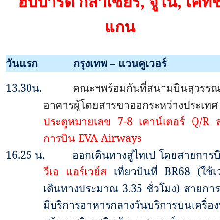
ฮับบาร์ด กลาเซียร์, จูโน่, เคทช
แกน
วันแรก
กรุงเทพ – แวนคูเวอร์
13.30
น.
คณะฯพร้อมกันที่สนามบินสุวรรณภ
อาคารผู้โดยสารขาออกระหว่างประเทศ
ประตูหมายเลข
7-8
เคาน์เตอร์
Q/R
การบิน
EVA Airways
16.25
น.
ออกเดินทางสู่ไทเป โดยสายการบ
วีเอ แอร์เวย์ส
เที่ยวบินที่
BR68
(ใช้เ
เดินทางประมาณ
3.35
ชั่วโมง
)
สายการ
มีบริการอาหารกลางวันบริการบนเครื่อง