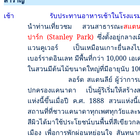
เช้า
รับประทานอาหารเช้าในโรงแร
นำท่านเที่ยวชม สวนสาธารณะ
สแตนล
ปาร์ก (
Stanley Park)
ซึ่งตั้งอยู่กลางเ
แวนคูเวอร์ เป็นเหมือนเกาะยื่นลงไ
เบอร์ราดอินเลท มีพื้นที่กว่า
10,000
เอเ
ในสวนมีต้นไม้ขนาดใหญ่ที่มีอายุนับ
1
ลอร์ด สแตนลีย์ ผู้ว่ากา
ปกครองแคนาดา เป็นผู้ริเริ่มให้สร้าง
แห่งนี้ขึ้นเมื่อปี ค.ศ.
1888
สวนแห่งนี้
สถานที่ที่ชาวแคนาดาทุกเพศทุกวัยและท
สีผิวได้มาใช้ประโยชน์บนพื้นที่สีเขียวก
เมือง เพื่อการพักผ่อนหย่อนใจ สันทนา