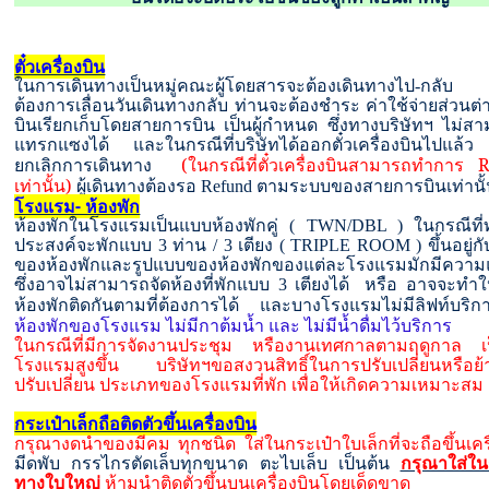
ตั๋วเครื่องบิน
ในการเดินทางเป็นหมู่คณะผู้โดยสารจะต้องเดินทางไป
-
กลับ 
ต้องการเลื่อนวันเดินทางกลับ ท่านจะต้องชำระ ค่าใช้จ่ายส่วนต่
บินเรียกเก็บโดยสายการบิน เป็นผู้กำหนด ซึ่งทางบริษัทฯ ไม่ส
แทรกแซงได้ และในกรณีที่บริษัทได้ออกตั๋วเครื่องบินไปแล้
(ในกรณีที่ตั๋วเครื่องบินสามารถทำการ
ยกเลิกการเดินทาง
เท่านั้น)
ผู้เดินทางต้องรอ
Refund
ตามระบบของสายการบินเท่านั
โรงแรม- ห้องพัก
ห้องพักในโรงแรมเป็นแบบห้องพักคู่
( TWN/DBL )
ในกรณีที่
ประสงค์จะพักแบบ
3
ท่าน
/ 3
เตียง
( TRIPLE ROOM )
ขึ้นอยู่
ของห้องพักและรูปแบบของห้องพักของแต่ละโรงแรมมักมีความ
ซึ่งอาจไม่สามารถจัดห้องที่พักแบบ
3
เตียงได้ หรือ อาจจะทำให
ห้องพักติดกันตามที่ต้องการได้ และบางโรงแรมไม่มีลิฟท์บริก
ห้องพักของโรงแรม ไม่มีกาต้มน้ำ และ ไม่มีน้ำดื่มไว้บริการ
ในกรณีที่มีการจัดงานประชุม หรืองานเทศกาลตามฤดูกาล
เ
โรงแรมสูงขึ้น บริษัทฯขอสงวนสิทธิ์ในการปรับเปลี่ยนหรือย้า
ปรับเปลี่ยน ประเภทของโรงแรมที่พัก เพื่อให้เกิดความเหมาะสม
กระเป๋าเล็กถือติดตัวขึ้นเครื่องบิน
กรุณางดนำของมีคม ทุกชนิด ใส่ในกระเป๋าใบเล็กที่จะถือขึ้นเครื
มีดพับ กรรไกรตัดเล็บทุกขนาด ตะไบเล็บ เป็นต้น
กรุณาใส่ใน
ทางใบใหญ่
ห้ามนำติดตัวขึ้นบนเครื่องบินโดยเด็ดขาด