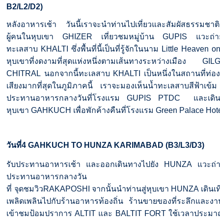
B2/L2/
D2
)
หลังอาหารเช้า วันนี้เราจะนำท่านไปเที่ยวและสัมผัสธรรมชาติแ
ผู้คนในหุบเขา
GHIZER
เที่ยวชมหมู่บ้าน
GUPIS
แวะถ่
ทะเลสาบ
KHALTI
ซึ่งพื้นที่นี้เป็นที่รู้จักในนาม
Little Heaven o
หุบเขาที่งดงามที่สุดแห่งหนึ่งตามเส้นทางระหว่างเมือง
GI
CHITRAL
นอกจากนี้ทะเลสาบ
KHALTI
เป็นหนึ่งในสถานที่ท่องเท
เสียงมากที่สุดในภูมิภาคนี้
เราจะมองเห็นน้ำทะเลสาบสีฟ้าเข้ม
ประทานอาหารกลางวันที่โรงแรม
GUPIS
PTDC
และเดิ
หุบเขา
GAHKUCH
เพื่อพักค้างคืนที่โรงแรม
Green Palace Hot
วันที่
4
GAHKUCH TO HUNZA KARIMABAD (B3/L3/D3)
รับประทานอาหารเช้า
และออกเดินทางไปยัง
H
UNZA
แวะถ่า
ประทานอาหารกลางวัน
ที่
จุดชมวิว
RAKAPOSHI
จากนั้นนำท่านสู่หุบเขา
HUNZA
เดินเ
เพลิดเพลินไปกับร้านอาหารท้องถิ่น
ร้านขายของที่ระลึกและง
เข้าชมป้อมปราการ
ALTIT
และ
BALTIT
FORT
ใช้เวลาประม