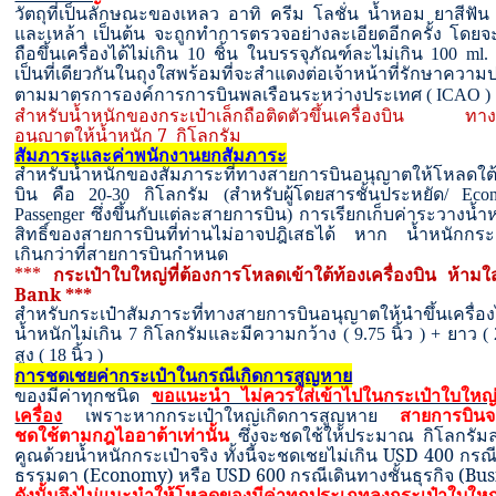
วัตถุที่เป็นลักษณะของเหลว อาทิ ครีม โลชั่น น้ำหอม ยาสีฟัน
และเหล้า เป็นต้น จะถูกทำการตรวจอย่างละเอียดอีกครั้ง โดยจ
ถือขึ้นเครื่องได้ไม่เกิน
10
ชิ้น ในบรรจุภัณฑ์ละไม่เกิน
100 ml
เป็นที่เดียวกันในถุงใสพร้อมที่จะสำแดงต่อเจ้าหน้าที่รักษาควา
ตามมาตรการองค์การการบินพลเรือนระหว่างประเทศ
( ICAO )
สำหรับน้ำหนักของกระเป๋าเล็กถือติดตัวขึ้นเครื่องบิน ทา
อนุญาตให้น้ำหนัก 7 กิโลกรัม
สัมภาระและค่าพนักงานยกสัมภาระ
สำหรับน้ำหนักของสัมภาระที่ทางสายการบินอนุญาตให้โหลดใต้ท
บิน คือ
20-30
กิโลกรัม
(
สำหรับผู้โดยสารชั้นประหยัด
/ Eco
Passenger
ซึ่งขึ้นกับแต่ละสายการบิน
)
การเรียกเก็บค่าระวางน้ำหน
สิทธิ์ของสายการบินที่ท่านไม่อาจปฎิเสธได้ หาก น้ำหนักกระเ
เกินกว่าที่สายการบินกำหนด
***
กระเป๋าใบใหญ่ที่ต้องการโหลดเข้าใต้ท้องเครื่องบิน ห้า
Bank ***
สำหรับกระเป๋าสัมภาระที่ทางสายการบินอนุญาตให้นำขึ้นเครื่อ
น้ำหนักไม่เกิน
7
กิโลกรัมและมีความกว้าง
( 9.75
นิ้ว
) +
ยาว
( 
สูง
( 18
นิ้ว )
การชดเชยค่ากระเป๋าในกรณีเกิดการสูญหาย
ของมีค่าทุกชนิด
ขอแนะนำ ไม่ควรใส่เข้าไปในกระเป๋าใบใหญ่ที
เครื่อง
เพราะหากกระเป๋าใหญ่เกิดการสูญหาย
สายการบินจ
ชดใช้ตามกฎไออาต้าเท่านั้น
ซึ่งจะชดใช้ให้ประมาณ กิโลกรั
คูณด้วยน้ำหนักกระเป๋าจริง ทั้งนี้จะชดเชยไม่เกิน
USD 400
กรณี
ธรรมดา
(Economy)
หรือ
USD 600
กรณีเดินทางชั้นธุรกิจ
(Bus
ดังนั้นจึงไม่แนะนำให้โหลดของมีค่าทุกประเภทลงกระเป๋าใบใ