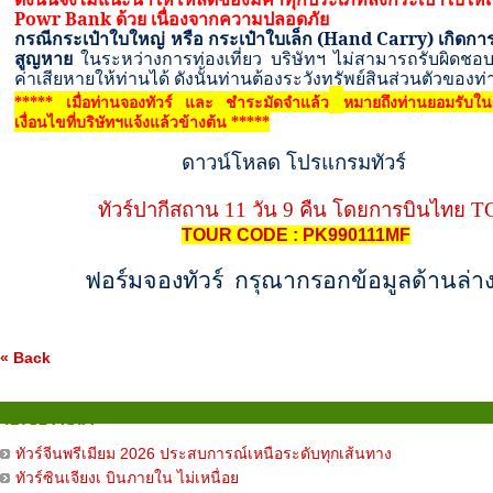
Powr Bank
ด้วย เนื่องจากความปลอดภัย
กรณีกระเป๋าใบใหญ่ หรือ กระเป๋าใบเล็ก
(Hand Carry)
เกิดกา
สูญหาย
ในระหว่างการท่องเที่ยว บริษัทฯ ไม่สามารถรับผิดชอ
ค่าเสียหายให้ท่านได้ ดังนั้นท่านต้องระวังทรัพย์สินส่วนตัวของท
***** เมื่อท่านจองทัวร์ และ ชำระมัดจำแล้ว
หมายถึงท่านยอมรับใ
เงื่อนไขที่บริษัทฯแจ้งแล้วข้างต้น *****
ดาวน์โหลด โปรแกรมทัวร์
ทัวร์ปากีสถาน 11 วัน 9 คืน โดยการบินไทย T
TOUR CODE : PK990111MF
ฟอร์มจองทัวร์ กรุณากรอกข้อมูลด้านล่างน
« Back
เอเชีย ASIA
ทัวร์จีนพรีเมียม 2026 ประสบการณ์เหนือระดับทุกเส้นทาง
ทัวร์ซินเจียงเ บินภายใน ไม่เหนื่อย