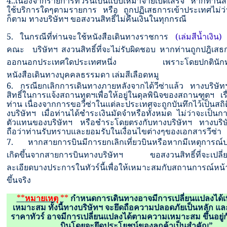
4..
เนื่องจากรายการทัวร์นี้เป็นแบบเหมาจ่ายเบ็ดเสร็จ หากท่านส
ใช้บริการใดๆตามรายการ หรือ ถูกปฏิเสธการเข้าประเทศไม่ว
ก็ตาม ทางบริษัทฯ ขอสงวนสิทธิ์ไม่คืนเงินในทุกกรณี
5.
(เล่มสีน้ำเงิน)
ในกรณีที่ท่านจะใช้หนังสือเดินทางราชการ
เ
คณะ บริษัทฯ สงวนสิทธิ์ที่จะไม่รับผิดชอบ หากท่านถูกปฎิเสธ
ออกนอกประเทศใดประเทศหนึ่ง เพราะโดยปกตินักท่อง
หนังสือเดินทางบุคคลธรรมดา เล่มสีเลือดหมู
6.
กรณียกเลิกการเดินทางภายหลังจากได้วีซ่าแล้ว ทางบริษ
สิทธิ์ในการแจ้งสถานทูตฯเพื่อให้อยู่ในดุลพินิจของสถานฑูตฯ เรื
ท่าน เนื่องจากการขอวีซ่าในแต่ละประเทศจะถูกบันทึกไว้เป็นส
งบริษัทฯ เมื่อท่านได้ชำระเงินมัดจำหรือทั้งหมด ไม่ว่าจะเป็น
ตัวแทนของบริษัทฯ หรือชำระโดยตรงกับทางบริษัทฯ ทางบริ
ถือว่าท่านรับทราบและยอมรับในเงื่อนไขต่างๆของเอกสารวีซ่า
7
. หากสายการบินมีการยกเลิกเที่ยวบินหรือหากมีเหตุการณ์ป
เกิดขึ้นจากสายการบินทางบริษัทฯ ขอสงวนสิทธิ์ที่จะเปลี
ละเอียดบางประการในทัวร์นี้เพื่อให้เหมาะสมกับสถานการณ์หน้า
ขึ้นจริง
**
หมายเหตุ
**
กำหนดการเดินทางอาจมีการเปลี่ยนแปลงได้เ
เหมาะสม ทั้งนี้ทางบริษัทฯ จะยึดถือความปลอดภัยเป็นหลัก แ
ราคาทัวร์ อาจมีการเปลี่ยนแปลงได้ตามความเหมาะสม ขึ้นอยู่
บินโดยจะยึดประโยชน์ของลูกค้าเป็นสำคัญ
”