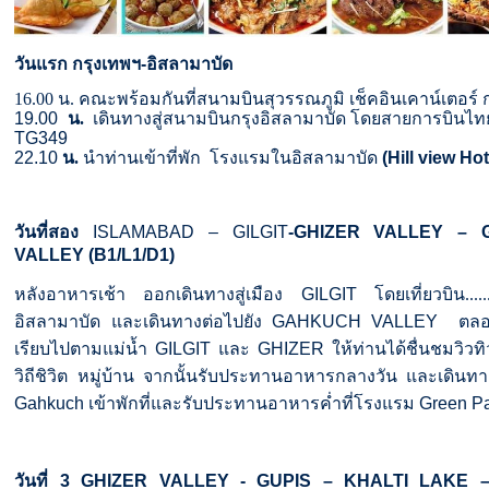
วันแรก
กรุงเทพฯ
-
อิสลามาบัด
16.00 น. คณะพร้อมกันที่สนามบินสุวรรณภูมิ เช็คอินเคาน์เตอร์
19.00
น.
เดินทางสู่สนามบินกรุงอิสลามาบัด โดยสายการบินไทย เ
T
G349
22.10
น.
นำท่านเข้าที่พัก
โรงแรมในอิสลามาบัด
(Hill view Hot
วันที่สอง
ISLAMABAD – GILGIT
-GHIZER VALLEY –
VALLEY (B1/L1/D1)
หลังอาหารเช้า ออกเดินทางสู่เมือง
GILGIT
โดยเที่ยวบิน.....
อิสลามาบัด
และเดินทางต่อไปยัง
GAHKUCH VALLEY
ตลอ
เรียบไปตามแม่น้ำ
GILGIT
และ
GHIZER
ให้ท่านได้ชื่นชมวิวท
วิถีชิวิต
หมู่บ้าน
จากนั้นรับประทานอาหารกลางวัน
และเดินทา
Gahkuch
เข้าพักที่และรับประทานอาหารค่ำที่โรงแรม
Green Pa
วันที่
3 GHIZER VALLEY - GUPIS – KHALTI LAKE –