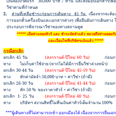
เงินจองงวดแรก 3
0,000
บาท / ท่าน และส่งมอบเอกสารเพื่อ
วีซ่าตามที่กำหนด
2.
ส่วนที่เหลือชำระก่อนการเดินทาง 45 วัน
เนื่องจากจะต้อ
การออกตั๋วเครื่องบินและเอกสารต่างๆ เพื่อยืนยันการเดินทาง
ประกอบการพิจารณาวีซ่าของทางสถานทูต
***** เมื่อท่านจองทัวร์ และ ชำระมัดจำแล้ว
หมายถึงท่านยอมร
และเงื่อนไขที่บริษัทฯแจ้งแล้ว *****
กรณียกเลิก
ยกเลิก
45
วัน
(
สงกรานต์-ปีใหม่
60
วัน)
ก่อนการ
ทาง
ไม่เก็บค่าใช้จ่าย (หากไม่ได้มีการยื่นวีซ่าล่วงหน้า)
ยกเลิก
30-44
วัน
(
สงกรานต์-ปีใหม่
45-59
วัน)
ก่อนการ
ทาง
หักค่ามัดจำ
50,000
บาท
+
ค่าวีซ่า (ถ้ามี)
ยกเลิก
26-30
วัน
(
สงกรานต์-ปีใหม่
41-44
วัน)
ก่อนการ
ทาง หัก
50 %
ของราคาทัวร์
+
ค่าวีซ่า (ถ้ามี)
ยกเลิก 1-
25
วัน
(
สงกรานต์-ปีใหม่
40
วัน)
ก่อนการ
ทาง
บริษัทฯ สงวนสิทธิ์ไม่คืนเงินค่าทัวร์เต็มจำนวน 100
%
***
ผู้เดินทางที่ไม่สามารถเข้า
-
ออกเมืองได้ เนื่องจากการยื่นเ