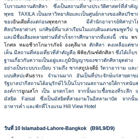
โบราณสถานตักศิลา
ซึ่งเป็นสถานที่ทางประวัติศาสตร์ที่สำ
พุทธ
TAXILA
เป็นมหาวิทยาลัยและเป็นศูนย์กลางของศิลปวิชา
ของ
อินเดีย
ตั้งแต่ก่อน
พุทธกาล
มีสำนักอาจารย์ทิศาปาโม
ศิลปวิทยาต่างๆ
แก่ศิษย์ที่มาเล่าเรียนในแถบดินแดนชมพูทวีป
บ
และมีชื่อเสียงหลายท่านที่สำเร็จการศึกษาจากที่แห่งนี้
เช่น
พร
โกศล
หมอชีวกโกมารภัจจ์
องคุลีมาล
ตักศิลา
คงเหลือแต่ซาก
เห็น
มีสถานที่ท่องเที่ยวที่สำคัญคือ
พิพิธภัณฑ์ตักศิลา
ซึ่งได้เก็
ฐานเกี่ยวกับความเป็นอยู่และภูมิปัญญาของชาวตักศิลายุคต่าง
อย่างเป็นระบบระเบียบ
รวมถึง
ซาก
สถูป
เจดีย์
วัดวาอาราม
และ
แบบศิลปะ
คันธาระ
จำนวนมาก
อันเป็นที่ประจักษ์แก่สายตาขอ
รัฐบาลปากีสถานได้อนุรักษ์ไว้เป็นโบราณสถานภายใต้การสนับ
องค์การ
ยูเนสโก
เป็น
มรดกโลก
จากนั้น
แวะซื้อของที่ระลึก
แ
มัสยิด
Faisal
ซึ่งเป็นมัสยิดที่สวยงามในอิสลามาบัด
จากนั้
อาหารค่ำ
และพักที่โรงแรม
Hill View Hotel
วันที่
10 Islamabad-Lahore-Bangkok
(B9/L9/D9)