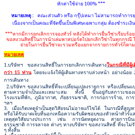
หักค่าใช้จ่าย
100% ***
หมายเหตุ
:
คณะส่วนตัว หรือ กรุ๊ปเหมา ไม่สามารถทำการยก
เนื่องจากเป็นคณะที่จัดขึ้นเป็นพิเศษเฉพาะกลุ่ม ต้องชำระเงิ
***
หากมีการยกเลิกการจองทัวร์ หลังได้ทำการยื่นวีซ่าเรียบร้อย
ขอสงวนสิทธิ์ในการนำเล่มพาสปอร์ตไปยกเลิกวีซ่าในทุกกรณี ไม
จ่ายในการยื่นวีซ่าจะรวมหรือแยกจากรายการทัวร์ก็ตา
หมายเหตุ
1.
ในกรณีที่มีผู
บริษัทฯ ขอสงวนสิทธิ์ในการยกเลิกการเดินทาง
กว่า 15 ท่าน
โดยจะแจ้งให้ผู้เดินทางทราบล่วงหน้า อย่างน้อย
การเดินทาง
2.
บริษัทฯ ขอสงวนสิทธิ์ที่จะเปลี่ยนแปลงรายการ หรือเปลี่ยน
ตามความจำเป็นและเหมาะสม ทั้งนี้ ขึ้นอยู่กับสภาวะของ
โรงแรมที่พัก, ภูมิอากาศ, ภัยธรรมชาติ, การก่อการร้าย, การ
ฯลฯ
3. เมื่อเกิดเหตุจำเป็นสุดวิสัยจนไม่อาจแก้ไขได้ ในกรณีที่สูญ
หรือได้รับบาดเจ็บที่นอกเหนือความรับผิดชอบของหัวหน้าทัวร์แ
เหตุสุดวิสัยบางประการ เช่น การนัดหยุดงาน สายการบินล
ธรรมชาติ การจลาจล ต่างๆ ทางบริษัทฯ ขอสงวนสิทธิ์ ที่จะไม่
ๆ
ทั้งสิ้น