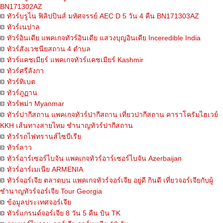
BN171302AZ
ทัวร์บรูไน ฟิลิปปินส์ มหัศจรรย์ AEC D 5 วัน 4 คืน BN171303AZ
ทัวร์เนปาล
ทัวร์อินเดีย แพคเกจทัวร์อินเดีย แสวงบุญอินเดีย Inceredible India
ทัวร์สังเวชนียสถาน 4 ตำบล
ทัวร์แคชเมียร์ แพคเกจทัวร์แคชเมียร์ Kashmir
ทัวร์ศรีลังกา
ทัวร์ทิเบต
ทัวร์ภูฏาน
ทัวร์พม่า Myanmar
ทัวร์ปากีสถาน แพคเกจทัวร์ปากีสถาน เที่ยวปากีสถาน คาราโครัมไฮเวย์
KKH เส้นทางสายไหม ชำนาญทัวร์ปากีสถาน
ทัวร์รถไฟทรานส์ไซบีเรีย
ทัวร์ลาว
ทัวร์อาร์เซอร์ไบจัน แพคเกจทัวร์อาร์เซอร์ไบจัน Azerbaijan
ทัวร์อาร์เมเนีย ARMENIA
ทัวร์จอร์เจีย ตลาดบน แพคเกจทัวร์จอร์เจีย อยู่ดี กินดี เที่ยวจอร์เจียกับผู้
ชำนาญทัวร์จอร์เจีย Tour Georgia
ข้อมูลประเทศจอร์เจีย
ทัวร์แกรนด์จอร์เจีย 8 วัน 5 คืน บิน TK