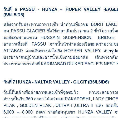
วันที่
6
PASSU - HUNZA – HOPER VALLEY -EAGL
(B5/L5/D5)
หลังจากรับประทานอาหารเช้า
นำท่านเที่ยวชม
BORIT LAK
ชม
PASSU GLACIER
ซึ่งใช้เวลาเดินประมาณ
2
ชั่วโมง
เสร็จ
ต่อยังสะพานแขวน
HUSSAIN SUSPENSION
BRIDGE
อาหารเที่ยงที่
PASSU
จากนั้นนำท่านล่องเรือชมความงาม
ATTABAD
และเดินทางต่อไปยัง
HOPPER VALLEY
ถ่ายรูป
บรรยากาศหมู่บ้านและธารน้ำแข็งตามอัธยาศัย
เดินทางกลับท
ประทานอาหารค่ำที่
KARIMABAD DUIKER EAGLE’S NEST 
วันที่
7
HUNZA - NALTAR VALLEY - GILGIT (B6/L6/D6)
วันนี้ตื่นเช้าเพื่อถ่ายภาพแสงเช้าที่จุดชมวิว
ท่านจะสามารถเ
ต่างๆเป็นวิว
360
องศา
ได้แก่
ยอด
RAKAPOSHI , LADY FINGE
PEAK , GOLDEN PEAK , ULTRA I ,ULTRA II
และ
ยอดอื่
6,000 – 8,000
เมตร
รายล้อมหุบเขา
HUNZA VALLEY
จ