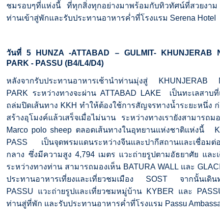
ชมรอบๆที่แห่งนี้
ที่ทุกสิ่งทุกอย่างมาพร้อมกับทิวทัศน์ที่สวยงาม
ท่านเข้าสู่พักและรับประทานอาหารค่ำที่โรงแรม
Serena Hotel
วันที่
5
HUNZA -ATTABAD – GULMIT- KHUNJERAB 
PARK - PASSU (B4/L4/D4)
หลังจากรับประทานอาหารเช้านำท่านมุ่งสู่
KHUNJERAB N
PARK
ระหว่างทางจะผ่าน
ATTABAD LAKE
เป็นทะเลสาบที่
ถล่มปิดเส้นทาง
KKH
ทำให้ต้องใช้การสัญจรทางน้ำระยะหนึ่ง
ก
สร้างอุโมงค์แล้วเสร็จเมื่อไม่นาน
ระหว่างทางเรายังสามารถมอ
Marco polo sheep
ตลอดเส้นทางในอุทยานแห่งชาติแห่งนี้
K
PASS
เป็นจุดพรมแดนระหว่างจีนและปากีสถานและเชื่อมต่อไ
กลาง
ซึ่งมีความสูง
4
,
794
เมตร
แวะถ่ายรูปตามอัธยาศัย
และเ
ระหว่างทางท่าน
สามารถมองเห็น
BATURA WALL
และ
GLAC
ประทานอาหารเที่ยงและเที่ยวชมเมือง
SOST
จากนั้นเดิน
PASSU
แวะถ่ายรูปและเที่ยวชมหมู่บ้าน
KYBER
และ
PAS
ท่านสู่ที่พัก
และรับประทานอาหารค่ำที่โรงแรม
Passu Ambassa