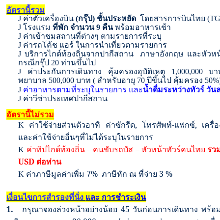
อัตรานี้รวม
J
ค่าตั๋วเครื่องบิน
(กรุ๊ป)
ชั้นประหยัด
โดยสารการบิน
ไทย
(
T
J
โรงแรม
ที่พัก จำนวน
9
คืน
พร้อมอาหารเช้า
J
ค่าเข้าชมสถานที่ต่างๆ ตามรายการที่ระบุ
J
ค่ารถโค้ช แอร์ ในการนำเที่ยวตามรายการ
J
บริการไกด์
ท้องถิ่น
จาก
ปากีสถาน
ภาษาอังกฤษ และหัวหน้
กรณีกรุ๊ป 20 ท่านขึ้นไป
J
ค่าประกันการเดินทาง คุ้มครองอุบัติเหตุ
1,000,000
บา
พยาบาล 500,000 บาท ( สำหรับอายุ
70
ปีขึ้นไป คุ้มครอง
50%
ค่าอาหารตามที่ระบุในรายการ และ
น้ำดื่มระหว่างทัวร์ วั
J
J
ค่าวีซ่าประเทศ
ปากีสถาน
อัตรานี้ไม่รวม
ค่าใช้จ่ายส่วนตัวอาทิ ค่าซักรีด
,
โทรศัพท์-แฟกซ์
,
เครื่อ
K
และค่าใช้จ่ายอื่นๆที่ไม่ได้ระบุในรายการ
ค่าทิปไกด์ท้องถิ่น – คนขับรถบัส –
หัวหน้าทัวร์คนไทย
รวม
K
USD
ต่อท่าน
ค่าภาษีมูลค่าเพิ่ม 7
%
ภาษีหัก ณ ที่จ่าย 3
%
K
เงื่อนไขการสำรองที่นั่ง
และ
การชำระเงิน
1.
กรุณาจองล่วงหน้าอย่างน้อย 45 วันก่อนการเดินทาง พร้