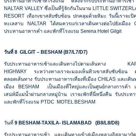
ประทานอาหารเช้าที่โรงแรม
หลังจากรับประทานอาหารเช้า
NALTAR VALLEY
ซึ่งเป็นที่รู้จักกันในนาม
LITTLE SWITZER
RESORT
เทือกเขาสลับซับซ้อน
ปกคลุมด้วยหิมะ
วันนี้เราจะปิค
ทะเลสาบ
NALTAR
ได้สมควรแก่เวลาเดินทางต่อไปยังเมือง
ประทานอาหารค่ำ
และพักที่โรงแรม
Serena Hotel Gilgit
วันที่
8
GILGIT – BESHAM (B7/L7/D7)
รับประทานอาหารเช้าและเดินทางไปตามเส้นทาง
KA
HIGHWAY
ระหว่างทางเราจะมองเห็นทิวเขาสลับซับซ้อน
ตลอดเส้นทาง
รับประทานอาหารเที่ยงที่เมือง
CHILAS
และเดินท
เมือง
BESHAM
เป็นเมืองที่ใหญ่และเป็นศูนย์กลางการค้า
เสน่ห์มีแม่น้ำผ่านกลางหมู่บ้าน
เราจะพักที่นี่หนึ่งคืน
รับประทา
และพักที่โรงแรม
PTDC MOTEL BESHAM
วันที่
9
BESHAM-TAXILA- ISLAMABAD
(B8/L8/D8)
รับประทานอาหารเช้า
และเดินทางเข้าสู่เมืองหลวงอิสลามาบัด