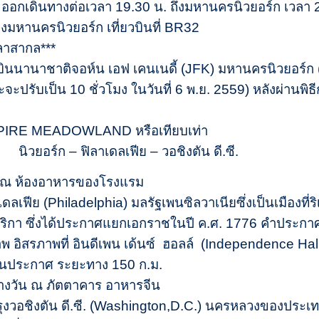
 ออกเดินทางต่อเวลา 19.30 น. ถึงมหานครนิวยอร์ก เวลา 
องมหานครนิวยอร์ก เที่ยวบินที่ BR32
วลาสากล***
ินนานาชาติจอห์น เอฟ เคนเนดี้ (JFK) มหานครนิวยอร์ก (เ
จะปรับเป็น 10 ชั่วโมง ในวันที่ 6 พ.ย. 2559) หลังผ่านพ
 EMPIRE MEADOWLAND หรือเทียบเท่า
ิวยอร์ก – ฟิลาเดลเฟีย – วอชิงตัน ดี.ซี.
า ณ ห้องอาหารของโรงแรม
เดลเฟีย (Philadelphia) มลรัฐเพนซิลวาเนียซึ่งเป็นเมืองที
เมริกา ซึ่งได้ประกาศแยกเอกราชในปี ค.ศ. 1776 คำประกา
ภาพ อิสรภาพที่ อินดีเพน เด้นซ์ ฮอลล์ (Independence Ha
มื่อวันประกาศ ระยะทาง 150 ก.ม.
ลางวัน ณ ภัตตาคาร อาหารจีน
ุงวอชิงตัน ดี.ซี. (Washington,D.C.) นครหลวงของประเทศส