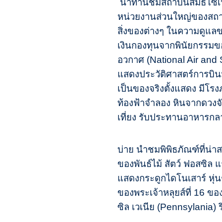
นำท่านชมสถาบันสมิธโซเนีย
หน่วยงานส่วนใหญ่ของสถาบันตั
สิ่งของต่างๆ ในความดูแลขอ
เงินกองทุนจากพินัยกรรมข
อวกาศ (National Air and 
แสดงประวัติศาสตร์การบินมา
เป็นของจริงตั้งแสดง มีโรง
ท้องฟ้าจำลอง หินจากดวงจ
เที่ยง รับประทานอาหารก
บ่าย นำชมพิพิธภัณฑ์ที่น่
ของพันธ์ไม้ สัตว์ ฟอสซิล แ
แสดงกระดูกไดโนเสาร์ หุ่น
ของพระเจ้าหลุยส์ที่ 16 ขอ
ซิล เวเนีย (Pennsylania) 