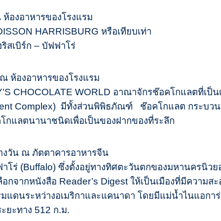
 ณ ห้องอาหารของโรงแรม
 RADISSON HARRISBURG หรือเทียบเท่า
ิสเบิร์ก – บัฟฟาโร่
า ณ ห้องอาหารของโรงแรม
S CHOCOLATE WORLD อาณาจักรช๊อคโกแลตที่เป็นเหมื
ment Complex) มีทั้งส่วนพิพิธภัณฑ์ ช๊อคโกแลต กระบวนก
็อคโกแลตนานาชนิดเพื่อเป็นของฝากของที่ระลึก
ลางวัน ณ ภัตตาคารอาหารจีน
ฟฟาโร่ (Buffalo) ซึ่งตั้งอยู่ทางทิศตะวันตกของมหานครน
ลือกจากหนังสือ Reader’s Digest ให้เป็นเมืองที่มีความส
รมแดนระหว่างอเมริกาและแคนาดา โดยมีแม่น้ำไนแอการ่าขว
ระยะทาง 512 ก.ม.