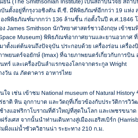
น (The Smithsonian Institute) เป็นสถาบันวิจัย สถาบั
้งอยู่ที่กรุงวอชิงตัน ดี.ซี. มีพิพิธภัณฑ์อีกกว่า 19 แห่ง สว
งพิพิธภัณฑ์มากกว่า 136 ล้านชิ้น ก่อตั้งในปี ค.ศ.1846 
อง James Smithson นักวิทยาศาสตร์ชาวอังกฤษ เข้าชมพิ
Space Museum) พิพิธภัณฑ์อากาศยานและยานอวกาศ ที่มีผ
ตั้งแต่ต้นจนถึงปัจจุบัน ประกอบด้วย เครื่องร่อน เครื่อง
ภาพยนตร์จอยักษ์ (Imax) ที่ฉายภาพยนตร์เกี่ยวกับการบิน 
ันทร์ และเครื่องบินลำแรกของโลกจากตระกูล Wright
ลางวัน ณ ภัตตาคาร อาหารไทย
าสนใจ เช่น เข้าชม National museum of Natural History
ร่ธาติ หิน อุกกาบาต และวัตถุที่เกี่ยวข้องกับประวัติการวิ
ช้างแอฟริกาโบราณที่ตัวใหญ่ที่สุดในโลก และเพชรขนาด 45
งฝรั่งเศส จากนั้นนำท่านเดินทางสู่เมืองแฮริสเบิร์ก (Harr
ริมฝั่งแม่น้ำซัวควิฮานน่า ระยะทาง 210 ก.ม.