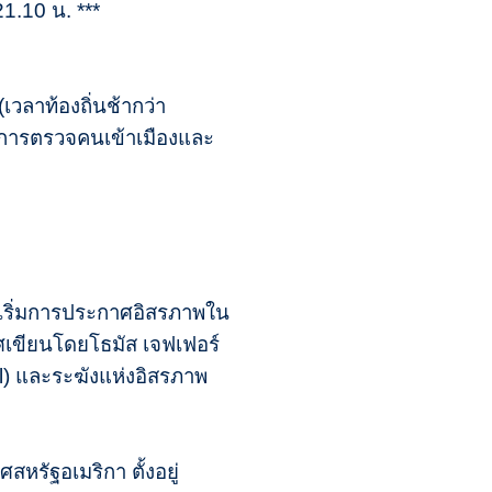
21.10 น. ***
วลาท้องถิ่นช้ากว่า
ิธีการตรวจคนเข้าเมืองและ
่ริเริ่มการประกาศอิสรภาพใน
ศเขียนโดยโธมัส เจฟเฟอร์
ll) และระฆังแห่งอิสรภาพ
หรัฐอเมริกา ตั้งอยู่