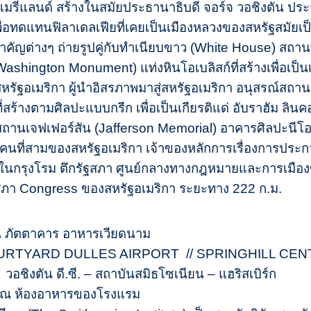
ับแมรี่แลนด์ สร้างในสมัยประธานาธิบดี จอร์จ วอชิงตัน 
นเพื่อทดแทนฟิลาเดลเฟียที่เคยเป็นเมืองหลวงของสหรัฐสมั
คัญต่างๆ ถ่ายรูปคู่กับทำเนียบขาว (White House) สถา
(Washington Monument) แท่งหินโอเบลิสก์ที่สร้างเพื่อเป็น
ัฐอเมริกา ผู้นำอิสรภาพมาสู่สหรัฐอเมริกา อนุสรณ์สถาน
สร้างตามศิลปะแบบกรีก เพื่อเป็นเกียรติแด่ อับราฮัม ลิน
ถานเจฟเฟอร์สัน (Jafferson Memorial) อาคารศิลปะนีโอค
ีคนที่สามของสหรัฐอเมริกา เจ้าของหลักการเรื่องการป
นกรุงโรม ตึกรัฐสภา ศูนย์กลางทางกฎหมายและการเมืองข
ภา Congress ของสหรัฐอเมริกา ระยะทาง 222 ก.ม.
ณ ภัตตาคาร อาหารเวียดนาม
ม COURTYARD DULLES AIRPORT // SPRINGHILL CENT
อชิงตัน ดี.ซี. – สถาบันสมิธโซเนียน – แฮริสเบิร์ก
า ณ ห้องอาหารของโรงแรม